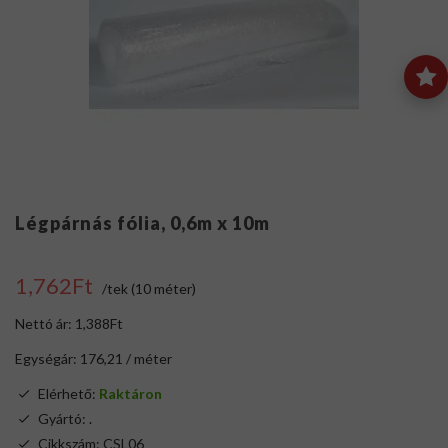
Légpárnás fólia, 0,6m x 10m
1,762Ft
/tek (10 méter)
Nettó ár: 1,388Ft
Egységár: 176,21 / méter
Elérhető:
Raktáron
Gyártó:
.
Cikkszám: CSL06