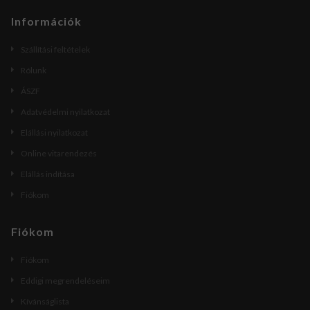
Információk
Szállítási feltételek
Rólunk
ÁSZF
Adatvédelmi nyilatkozat
Elállási nyilatkozat
Online vitarendezés
Elállás indítása
Fiókom
Fiókom
Fiókom
Eddigi megrendeléseim
Kívánságlista