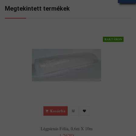
Megtekintett termékek
RAKTÁRON
Kosárba
Légpárnás Fólia, 0,6m X 10m
1,762Ft