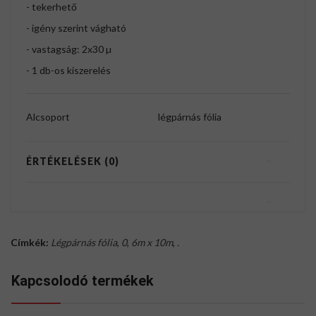
- tekerhető
- igény szerint vágható
- vastagság: 2x30 µ
- 1 db-os kiszerelés
Alcsoport
légpárnás fólia
ÉRTÉKELÉSEK (0)
Címkék:
Légpárnás fólia
,
0
,
6m x 10m
,
.
Kapcsolodó termékek