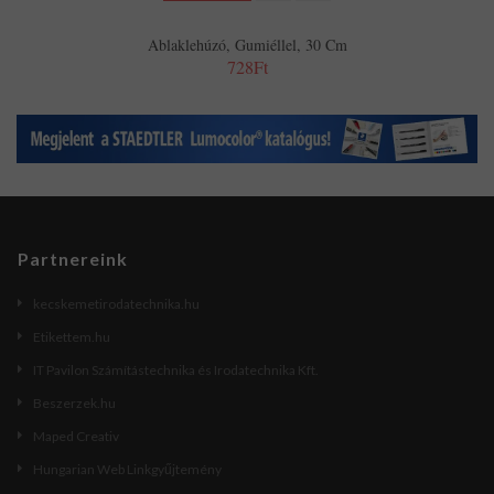
Ablaklehúzó, Gumiéllel, 30 Cm
728Ft
Partnereink
kecskemetirodatechnika.hu
Etikettem.hu
IT Pavilon Számítástechnika és Irodatechnika Kft.
Beszerzek.hu
Maped Creativ
Hungarian Web Linkgyűjtemény