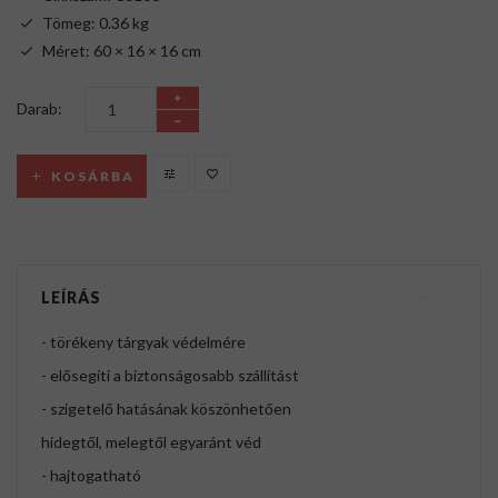
Tömeg: 0.36 kg
Méret: 60 × 16 × 16 cm
Darab:
KOSÁRBA
LEÍRÁS
- törékeny tárgyak védelmére
- elősegíti a biztonságosabb szállítást
- szigetelő hatásának köszönhetően
hidegtől, melegtől egyaránt véd
- hajtogatható