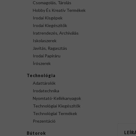
Csomagolás, Tárolás
Hobby És Kreatív Termékek
Irodai Kisgépek
Irodai Kiegészítők
Iratrendezés, Archiválás
Iskolaszerek
Javítás, Ragasztás
Irodai Papíráru
Írószerek
Technológia
Adattárolók
Irodatechnika
Nyomtató-Kellékanyagok
Technológiai Kiegészítők
Technológiai Termékek
Prezentáció
LEÍR
Bútorok