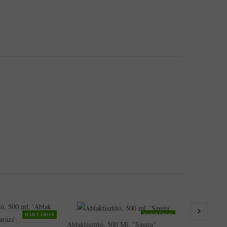
RAKTÁRON
RAKTÁRON
Ajakbalzsam,
Ablaktisztító, 500 Ml, "Sanita"