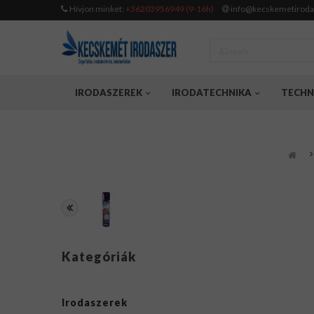
Hívjon minket:
+36203956949 (9-16h)
info@kecskemetiroda
IRODASZEREK
IRODATECHNIKA
TECHN
Kategóriák
Irodaszerek