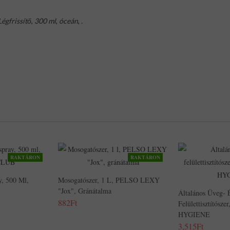
Légfrissítő
,
300 ml
,
óceán
,
.
RAKTÁRON
RAKTÁRON
y, 500 Ml,
Mosogatószer, 1 L, PELSO LEXY
"Jox", Gránátalma
Általános Üveg- 
882Ft
Felülettisztítósz
HYGIENE
3,515Ft