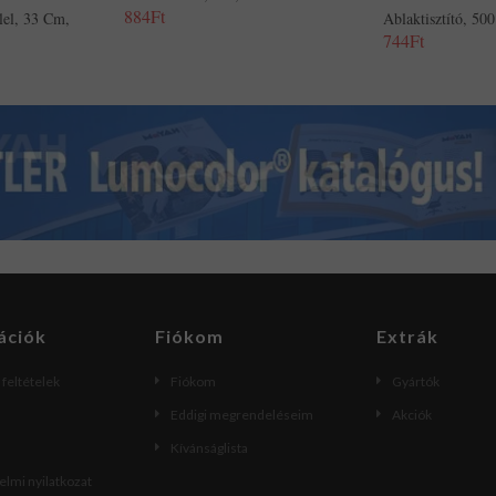
884Ft
lel, 33 Cm,
Ablaktisztító, 50
744Ft
ációk
Fiókom
Extrák
i feltételek
Fiókom
Gyártók
Eddigi megrendeléseim
Akciók
Kívánságlista
lmi nyilatkozat