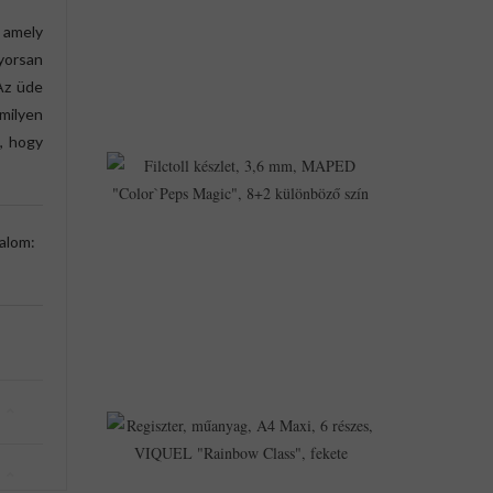
2
, amely
Részes,
VIQUEL
yorsan
1,084Ft
 Az üde
943Ft
milyen
a, hogy
Filctoll
Készlet,
3,6
Mm,
MAPED
talom:
"Color`Peps
Magic",
8+2
Különböző
Szín
1,914Ft
1,798Ft
Regiszter,
Műanyag,
A4
Maxi,
6