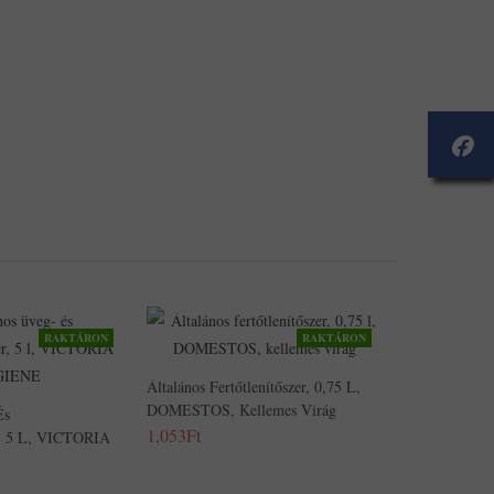
Részes,
VIQUEL
"Rainbow
Class",
Fekete
2,225Ft
1,936Ft
RAKTÁRON
RAKTÁRON
Általános Fertőtlenítőszer, 0,75 L,
DOMESTOS, Kellemes Virág
És
1,053Ft
er, 5 L, VICTORIA