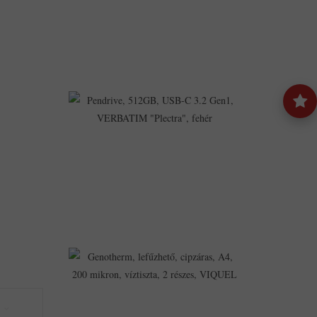
Darabos,
ICO
"Süni"
3,037Ft
2,795Ft
Pendrive,
512GB,
USB-
C
3.2
Gen1,
VERBATIM
"Plectra",
Fehér
49,503Ft
39,018Ft
Genotherm,
Lefűzhető,
Cipzáras,
A4,
200
Mikron,
Víztiszta,