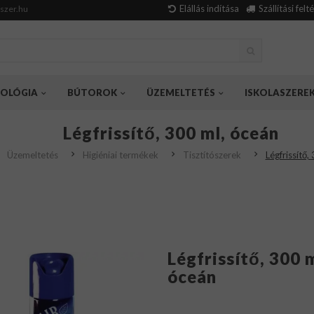
Elállás indítása
Szállítási felt
szer.hu
OLÓGIA
BÚTOROK
ÜZEMELTETÉS
ISKOLASZERE
Légfrissítő, 300 ml, óceán
Üzemeltetés
Higiéniai termékek
Tisztítószerek
Légfrissítő,
Légfrissítő, 300 m
óceán