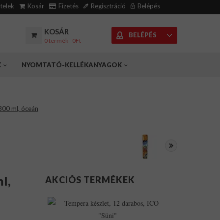
ételek
Kosár
Fizetés
Regisztráció
Belépés
KOSÁR
BELÉPÉS
0 termék - 0Ft
K
NYOMTATÓ-KELLÉKANYAGOK
 300 ml, óceán
l,
AKCIÓS TERMÉKEK
Tempera
Készlet,
12