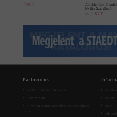
728Ft
Ablaklehúzó, Gumiél
Nyélre Szerelhető
831Ft
963Ft
Partnereink
Inform
kecskemetirodatechnika.hu
Szállítás
Etikettem.hu
Rólunk
IT Pavilon Számítástechnika és Irodatechnika
ÁSZF
Kft.
Adatvéde