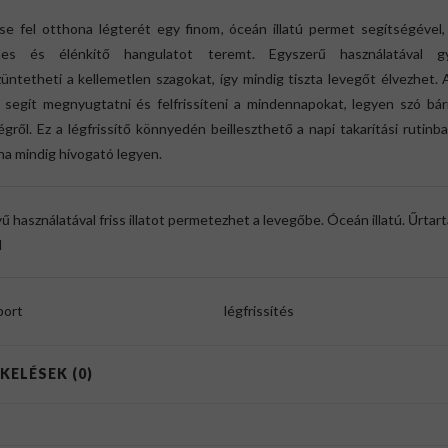
tse fel otthona légterét egy finom, óceán illatú permet segítségével
mes és élénkítő hangulatot teremt. Egyszerű használatával g
ntetheti a kellemetlen szagokat, így mindig tiszta levegőt élvezhet.
 segít megnyugtatni és felfrissíteni a mindennapokat, legyen szó bár
égről. Ez a légfrissítő könnyedén beilleszthető a napi takarítási rutinb
a mindig hívogató legyen.
 használatával friss illatot permetezhet a levegőbe. Óceán illatú. Űrtar
l
port
légfrissítés
KELÉSEK (0)