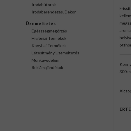
Irodabútorok
Frissí
Irodaberendezés, Dekor
kelle
megszü
Üzemeltetés
aroma
Egészségmegőrzés
helyis
Higiéniai Termékek
otthon
Konyhai Termékek
Létesítmény Üzemeltetés
Munkavédelem
Könnyű
Reklámajándékok
300 m
Alcso
ÉRTÉ