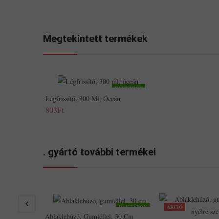
Megtekintett termékek
RAKTÁRON
Légfrissítő, 300 Ml, Óceán
803Ft
. gyártó további termékei
RAKTÁRON
AKCIÓ
Ablaklehúzó, Gumiéllel, 30 Cm