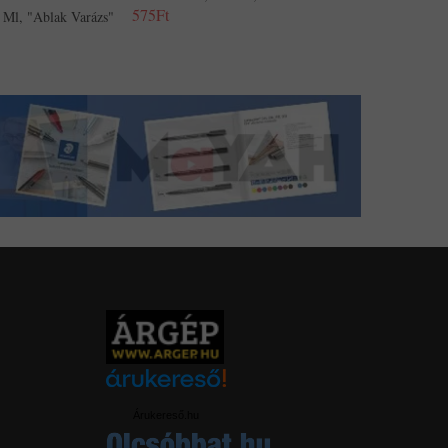
Fluoreszkáló,
575Ft
0 Ml, "Ablak Varázs"
1,501Ft
Árukereső.hu