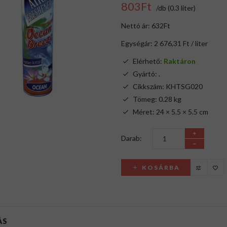
803Ft
/db (0.3 liter)
Nettó ár: 632Ft
Egységár: 2 676,31 Ft / liter
Elérhető:
Raktáron
Gyártó:
.
Cikkszám: KHTSG020
Tömeg: 0.28 kg
Méret: 24 × 5.5 × 5.5 cm
Darab:
KOSÁRBA
ÁS