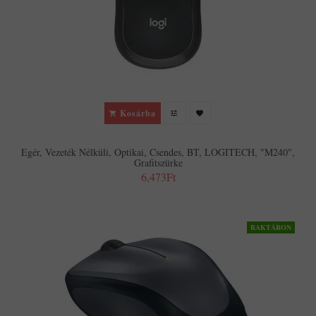
Kosárba
Egér, Vezeték Nélküli, Optikai, Csendes, BT, LOGITECH, "M240",
Grafitszürke
6,473Ft
RAKTÁRON