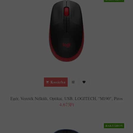
Kosárba
Egér, Vezeték Nélküli, Optikai, USB, LOGITECH, "M190", Piros
4,673Ft
RAKTÁRON