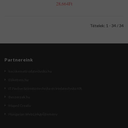
28,664Ft
Tételek: 1 - 34 / 34
Partnereink
kecskemetirodatechnika.hu
Etikettem.hu
IT Pavilon Számítástechnika és Irodatechnika Kft.
Beszerzek.hu
Maped Creativ
Hungarian Web Linkgyűjtemény