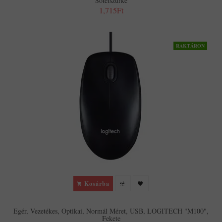
Sötétszürke
1,715Ft
RAKTÁRON
Kosárba
Egér, Vezetékes, Optikai, Normál Méret, USB, LOGITECH "M100",
Fekete