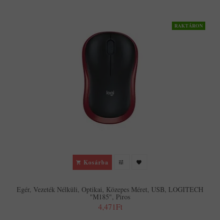
RAKTÁRON
Kosárba
Egér, Vezeték Nélküli, Optikai, Közepes Méret, USB, LOGITECH
"M185", Piros
4,471Ft