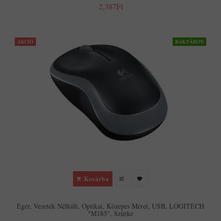
2,387Ft
AKCIÓ
RAKTÁRON
Kosárba
Egér, Vezeték Nélküli, Optikai, Közepes Méret, USB, LOGITECH
"M185", Szürke