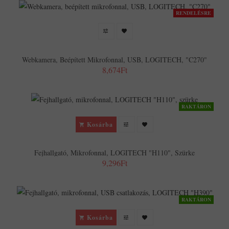
RENDELÉSRE
Webkamera, Beépített Mikrofonnal, USB, LOGITECH, "C270"
8,674Ft
RAKTÁRON
Kosárba
Fejhallgató, Mikrofonnal, LOGITECH "H110", Szürke
9,296Ft
RAKTÁRON
Kosárba