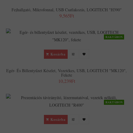
Fejhallgató, Mikrofonnal, USB Csatlakozás, LOGITECH "H390"
9,565Ft
RAKTÁRON
Kosárba
Egér- És Billentyűzet Készlet, Vezetékes, USB, LOGITECH "MK120",
Fekete
10,239Ft
RAKTÁRON
Kosárba