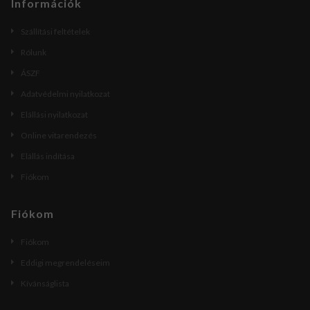
Információk
Szállítási feltételek
Rólunk
ÁSZF
Adatvédelmi nyilatkozat
Elállási nyilatkozat
Online vitarendezés
Elállás indítása
Fiókom
Fiókom
Fiókom
Eddigi megrendeléseim
Kívánságlista