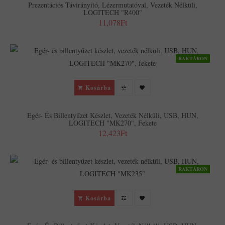
Prezentációs Távirányító, Lézermutatóval, Vezeték Nélküli,
LOGITECH "R400"
11,078Ft
RAKTÁRON
Kosárba
Egér- És Billentyűzet Készlet, Vezeték Nélküli, USB, HUN,
LOGITECH "MK270", Fekete
12,423Ft
RAKTÁRON
Kosárba