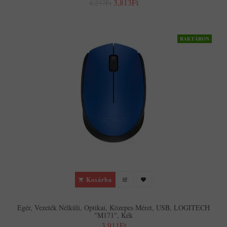
3,813Ft
4,237Ft
RAKTÁRON
Kosárba
Egér, Vezeték Nélküli, Optikai, Közepes Méret, USB, LOGITECH
"M171", Kék
3,911Ft