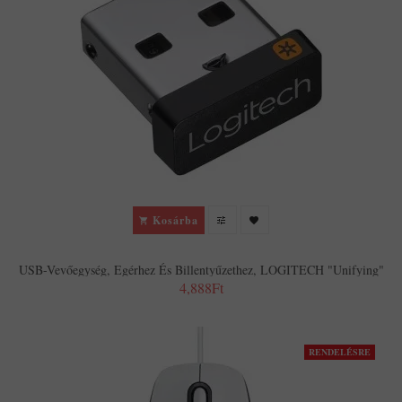
Kosárba
USB-Vevőegység, Egérhez És Billentyűzethez, LOGITECH "Unifying"
4,888Ft
RENDELÉSRE