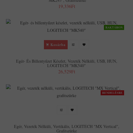
"MK295", Grafitszürke
19,336Ft
RAKTÁRON
Kosárba
Egér- És Billentyűzet Készlet, Vezeték Nélküli, USB, HUN,
LOGITECH "MK540"
26,529Ft
RENDELÉSRE
Egér, Vezeték Nélküli, Vertikális, LOGITECH "MX Vertical",
Grafitszürke