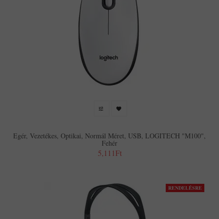
Egér, Vezetékes, Optikai, Normál Méret, USB, LOGITECH "M100",
Fehér
5,111Ft
RENDELÉSRE