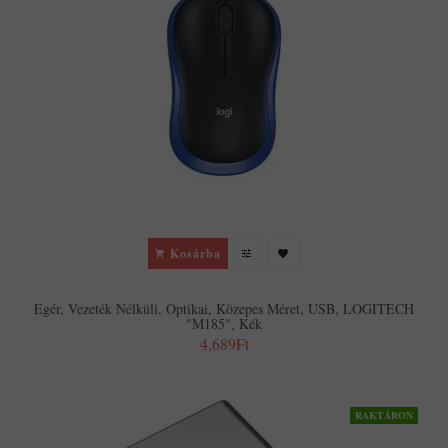
Kosárba
Egér, Vezeték Nélküli, Optikai, Közepes Méret, USB, LOGITECH
"M185", Kék
4,689Ft
RAKTÁRON