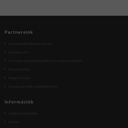
Partnereink
kecskemetirodatechnika.hu
Etikettem.hu
IT Pavilon Számítástechnika és Irodatechnika Kft.
Beszerzek.hu
Maped Creativ
Hungarian Web Linkgyűjtemény
Információk
Szállítási feltételek
Rólunk