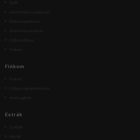
ÁSZF
Adatvédelmi nyilatkozat
Elállási nyilatkozat
Online vitarendezés
Elállás indítása
Fiókom
Fiókom
Fiókom
Eddigi megrendeléseim
Kívánságlista
Extrák
Gyártók
Akciók