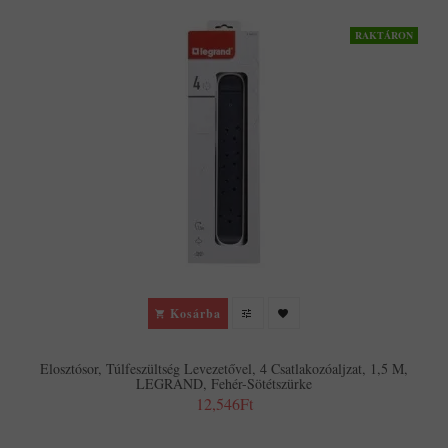
RAKTÁRON
Kosárba
Elosztósor, Túlfeszültség Levezetővel, 4 Csatlakozóaljzat, 1,5 M,
LEGRAND, Fehér-Sötétszürke
12,546Ft