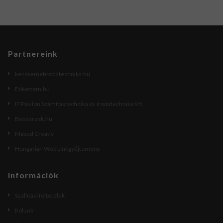
Partnereink
kecskemetirodatechnika.hu
Etikettem.hu
IT Pavilon Számítástechnika és Irodatechnika Kft.
Beszerzek.hu
Maped Creativ
Hungarian Web Linkgyűjtemény
Információk
Szállítási feltételek
Rólunk