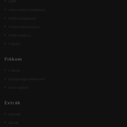
ÁSZF
Adatvédelmi nyilatkozat
Elállási nyilatkozat
Online vitarendezés
Elállás indítása
Fiókom
Fiókom
Fiókom
Eddigi megrendeléseim
Kívánságlista
Extrák
Gyártók
Akciók