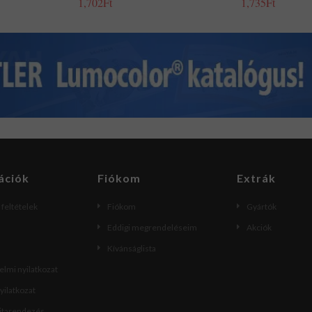
1,702Ft
1,735Ft
ációk
Fiókom
Extrák
i feltételek
Fiókom
Gyártók
Eddigi megrendeléseim
Akciók
Kívánságlista
lmi nyilatkozat
nyilatkozat
vitarendezés