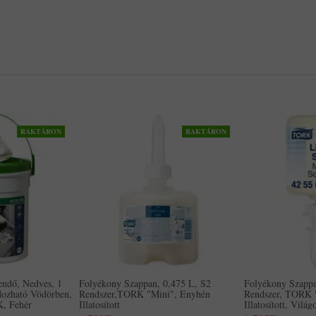
RAKTÁRON
RAKTÁRON
kendő, Nedves, 1
Folyékony Szappan, 0,475 L, S2
Folyékony Szappa
dozható Vödörben,
Rendszer,TORK "Mini", Enyhén
Rendszer, TORK 
, Fehér
Illatosított
Illatosított, Vilá