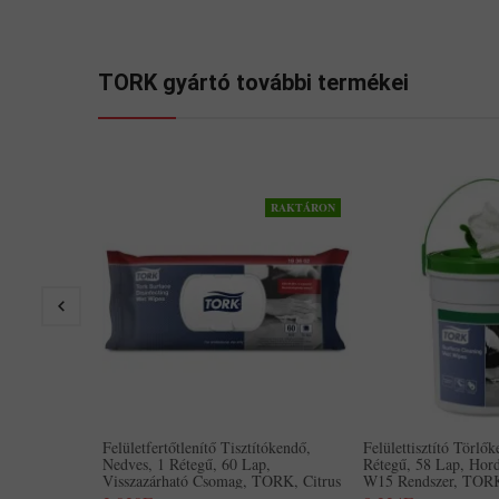
TORK gyártó további termékei
RAKTÁRON
Felületfertőtlenítő Tisztítókendő,
Felülettisztító Törlő
Nedves, 1 Rétegű, 60 Lap,
Rétegű, 58 Lap, Hor
Visszazárható Csomag, TORK, Citrus
W15 Rendszer, TORK