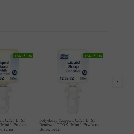
RAKTÁRON
RAKTÁRON
Folyékony Sza
TORK "Olaj És
2,500Ft
n, 0,525 L, S5
Folyékony Szappan, 0,525 L, S5
"Mini", Enyhén
Rendszer, TORK "Mini", Érzékeny
gos Sárga
Bőrre, Fehér