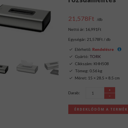
21,578Ft
/db
Nettó ár: 16,991Ft
Egységár: 21,578Ft / db
Elérhető:
Rendelésre
Gyártó:
TORK
Cikkszám: KHH508
Tömeg: 0.56 kg
Méret: 15 × 28.5 × 8.5 cm
Darab:
ÉRDEKLŐDÖM A TERMÉ