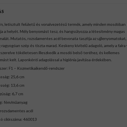
ÁS
n, letisztult felületű és vonalvezetésű termék, amely minden mosdóban
ja a helyét. Mély benyomást tesz, és hangsúlyozza a létesítmény magas
nalát. Mutatós, rozsdamentes acél bevonata taszítja az ujjlenyomatokat,
 ragyogóan szép és tiszta marad. Keskeny kivitelű adagoló, amely a falra
 szerelve tökéletesen illeszkedik a mosdó belső teréhez, és kellemes
ást kelt. Laponkénti adagolással a higiénia javítása érdekében.
dszer: F1 – Kozmetikaikendő-rendszer
asság: 25,6 cm
esség: 13,6 cm
zúság: 6,7 cm
ag: fém/műanyag
: rozsdamentes acél
tó cikkszáma: 460013