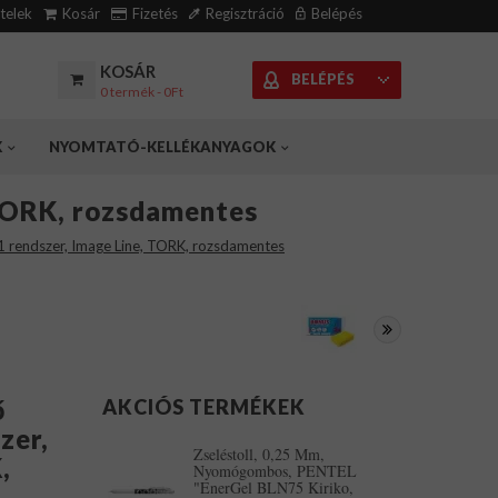
ételek
Kosár
Fizetés
Regisztráció
Belépés
KOSÁR
BELÉPÉS
0 termék - 0Ft
K
NYOMTATÓ-KELLÉKANYAGOK
 TORK, rozsdamentes
1 rendszer, Image Line, TORK, rozsdamentes
ő
AKCIÓS TERMÉKEK
zer,
Zseléstoll, 0,25 Mm,
,
Nyomógombos, PENTEL
"EnerGel BLN75 Kiriko,