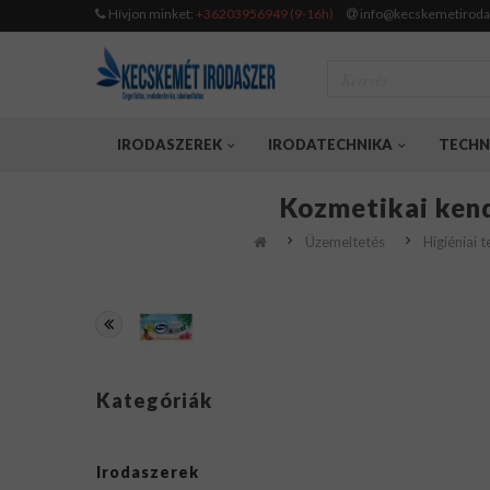
Hívjon minket:
+36203956949 (9-16h)
info@kecskemetiroda
IRODASZEREK
IRODATECHNIKA
TECHN
Kozmetikai kend
Üzemeltetés
Higiéniai 
Kategóriák
Irodaszerek