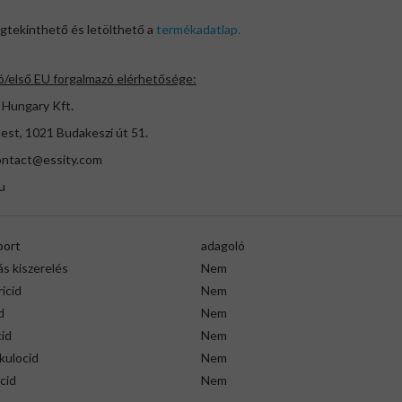
gtekinthető és letölthető a
termékadatlap.
ó/első EU forgalmazó elérhetősége:
 Hungary Kft.
est, 1021 Budakeszi út 51.
ontact@essity.com
u
port
adagoló
s kiszerelés
Nem
icid
Nem
d
Nem
id
Nem
kulocid
Nem
cid
Nem