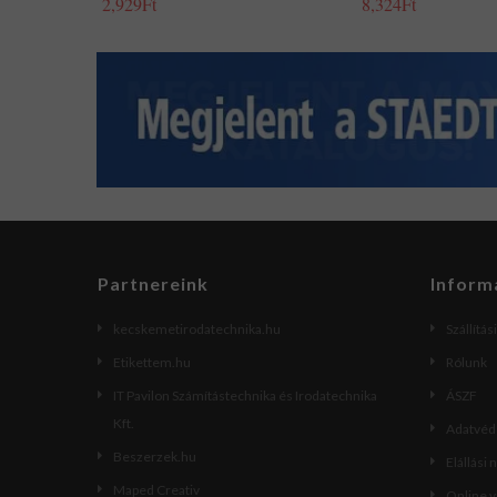
2,929Ft
8,324Ft
Partnereink
Inform
kecskemetirodatechnika.hu
Szállítás
Etikettem.hu
Rólunk
IT Pavilon Számítástechnika és Irodatechnika
ÁSZF
Kft.
Adatvéde
Beszerzek.hu
Elállási 
Maped Creativ
Online 