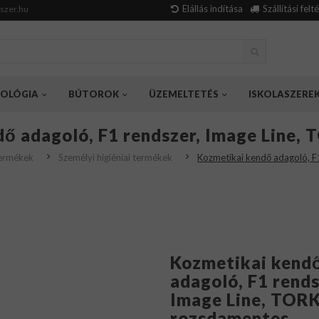
Elállás indítása
Szállítási felt
szer.hu
OLÓGIA
BÚTOROK
ÜZEMELTETÉS
ISKOLASZERE
ő adagoló, F1 rendszer, Image Line,
termékek
Személyi higiéniai termékek
Kozmetikai kendő adagoló, F
Kozmetikai kend
adagoló, F1 rends
Image Line, TORK
rozsdamentes