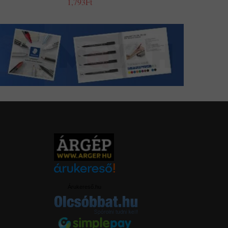
1,793Ft
Árukereső.hu