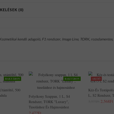
KELÉSEK (0)
Kozmetikai kendő adagoló
,
F1 rendszer
,
Image Line
,
TORK
,
rozsdamentes
,
RAKTÁRON
RAKTÁRON
AKCIÓ
Utántöltő, 500
Kéz-És Testápoló,
dula
L, S2 Rendszer,
Folyékony Szappan, 1 L, S4
2,568Ft
3,573Ft
Rendszer, TORK "Luxury",
Tusoláshoz És Hajmosáshoz
2,472Ft