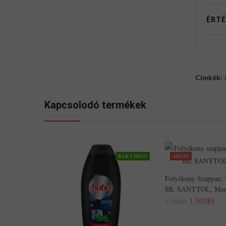
ÉRTÉ
Címkék:
Kapcsolodó termékek
RAKTÁRON
AKCIÓ
Folyékony Szappan, 
Ml, SANYTOL, Man
1,503Ft
1,768Ft