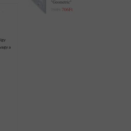
"Geometric"
706Ft
750Ft
 így
 vagy a