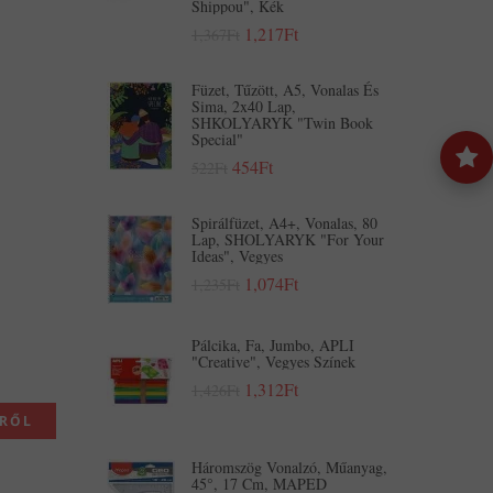
Shippou", Kék
1,217Ft
1,367Ft
Füzet, Tűzött, A5, Vonalas És
Sima, 2x40 Lap,
SHKOLYARYK "Twin Book
Special"
454Ft
522Ft
Spirálfüzet, A4+, Vonalas, 80
Lap, SHOLYARYK "For Your
Ideas", Vegyes
1,074Ft
1,235Ft
Pálcika, Fa, Jumbo, APLI
"Creative", Vegyes Színek
1,312Ft
1,426Ft
KRŐL
Háromszög Vonalzó, Műanyag,
45°, 17 Cm, MAPED