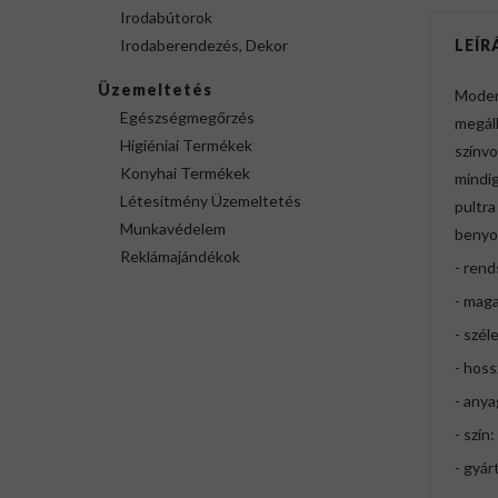
Irodabútorok
Irodaberendezés, Dekor
LEÍR
Üzemeltetés
Moder
Egészségmegőrzés
megáll
Higiéniai Termékek
színvo
Konyhai Termékek
mindig
Létesítmény Üzemeltetés
pultra
Munkavédelem
benyom
Reklámajándékok
- ren
- mag
- szél
- hoss
- any
- szín
- gyár