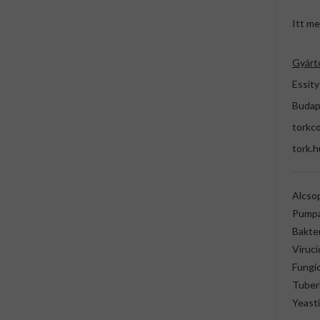
Itt me
Gyárt
Essity
Budap
torkc
tork.h
Alcso
Pumpá
Bakter
Viruci
Fungic
Tuber
Yeasti