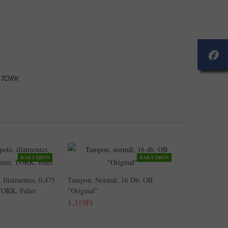
TORK
RAKTÁRON
RAKTÁRON
 Illatmentes, 0,475
Tampon, Normál, 16 Db, OB
 TORK, Fehér
"Original"
1,319Ft