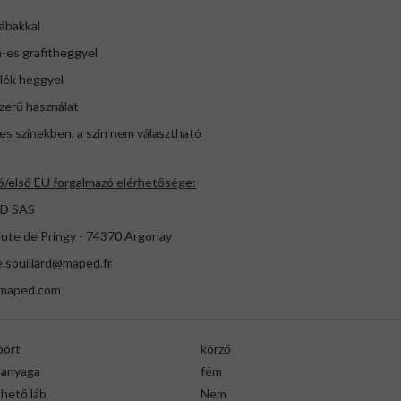
lábakkal
-es grafitheggyel
alék heggyel
zerű használat
es színekben, a szín nem választható
ó/első EU forgalmazó elérhetősége:
D SAS
oute de Pringy - 74370 Argonay
e.souillard@maped.fr
maped.com
port
körző
 anyaga
fém
hető láb
Nem