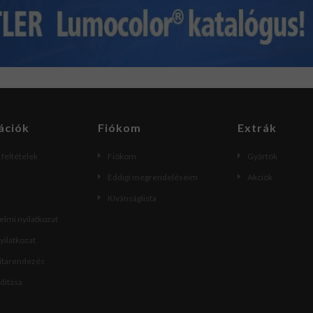
ációk
Fiókom
Extrák
i feltételek
Fiókom
Gyártók
Eddigi megrendeléseim
Akciók
Kívánságlista
lmi nyilatkozat
nyilatkozat
vitarendezés
ndítása