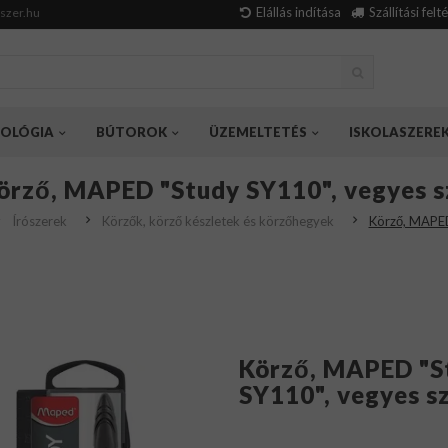
Elállás indítása
Szállítási felt
szer.hu
OLÓGIA
BÚTOROK
ÜZEMELTETÉS
ISKOLASZERE
örző, MAPED "Study SY110", vegyes s
Írószerek
Körzők, körző készletek és körzőhegyek
Körző, MAPED
Körző, MAPED "S
SY110", vegyes s