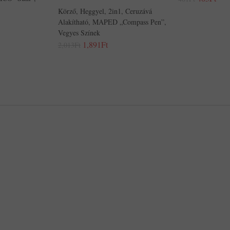
Körző, Heggyel, 2in1, Ceruzává
Alakítható, MAPED „Compass Pen”,
Vegyes Színek
1,891Ft
2,013Ft