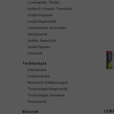
Csomagolás, Tárolás
Hobby És Kreatív Termékek
Irodai Kisgépek
Irodai Kiegészítők
Iratrendezés, Archiválás
Iskolaszerek
Javítás, Ragasztás
Irodai Papíráru
Írószerek
Technológia
Adattárolók
Irodatechnika
Nyomtató-Kellékanyagok
Technológiai Kiegészítők
Technológiai Termékek
Prezentáció
LEÍR
Bútorok