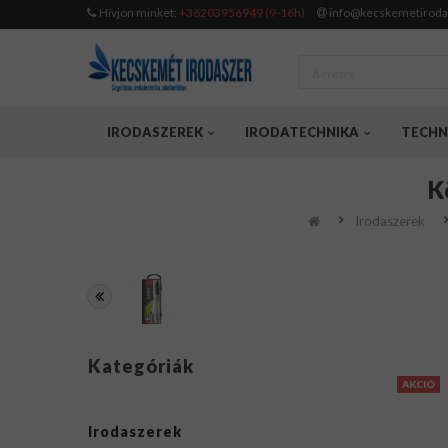
Hívjon minket:
+36203956949 (9-16h)
info@kecskemetiroda
IRODASZEREK
IRODATECHNIKA
TECHN
K
Irodaszerek
Kategóriák
AKCIÓ
Irodaszerek