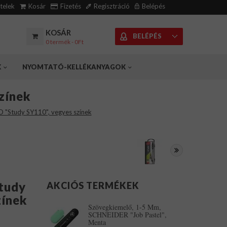
ételek
Kosár
Fizetés
Regisztráció
Belépés
KOSÁR
BELÉPÉS
0 termék - 0Ft
K
NYOMTATÓ-KELLÉKANYAGOK
zínek
 "Study SY110", vegyes színek
tudy
AKCIÓS TERMÉKEK
zínek
Szövegkiemelő, 1-5 Mm,
SCHNEIDER "Job Pastel",
Menta