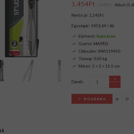
1,454Ft
1,548Ft
/bliszt (1 d
Nettó ár: 1,145Ft
Egységár: 1453,64 / db
Elérhető:
Raktáron
Gyártó:
MAPED
Cikkszám: IMA119450
Tömeg: 0.05 kg
Méret: 5 × 2 × 15.5 cm
Darab:
KOSÁRBA
ÁS