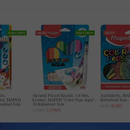
RAKTÁRON
AKCIÓ
RAKTÁRON
AKCIÓ
let,
Akvarell Filctoll Készlet, 3,6 Mm,
Aszfaltkréta, MA
ettel, MAPED
Ecsettel, MAPED "Color`Peps Aqua",
Különböző Szín
lönböző Szín
10 Különböző Szín
824Ft
877Ft
2,539Ft
2,702Ft