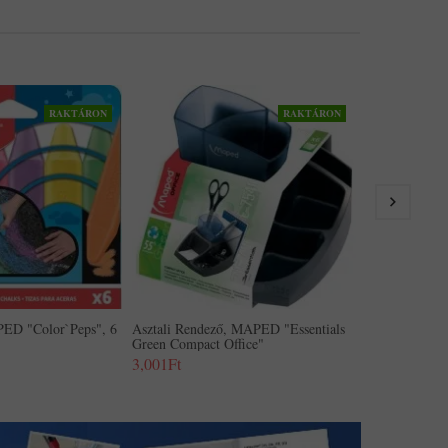
RAKTÁRON
RAKTÁRON
Asztali Rende
Green Maxi Of
5,529Ft
PED "Color`Peps", 6
Asztali Rendező, MAPED "Essentials
Green Compact Office"
3,001Ft