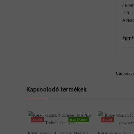
Felhaj
Tűtaka
Adapt
ÉRTÉ
Címkék:
Kapcsolodó termékek
AKCIÓ
RAKTÁRON
AKCIÓ
Körző Készlet, 4 Darabos, MAPED
Körző Készlet, Fém,