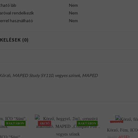
tható láb
Nem
róval rendelkezik
Nem
errel használható
Nem
KELÉSEK (0)
Körző
,
MAPED Study SY110
,
vegyes színek
,
MAPED
RAKTÁRON
AKCIÓ
RAKTÁRON
AKCIÓ
Körző, Fém, ICO
403Ft
 ICO "Süni",
481Ft