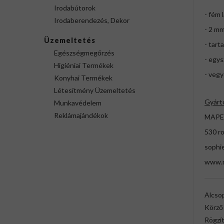
Irodabútorok
- fém 
Irodaberendezés, Dekor
- 2 mm
Üzemeltetés
- tart
Egészségmegőrzés
- egys
Higiéniai Termékek
- vegy
Konyhai Termékek
Létesítmény Üzemeltetés
Gyárt
Munkavédelem
Reklámajándékok
MAPE
530 r
sophi
www.
Alcso
Körző
Rögzít