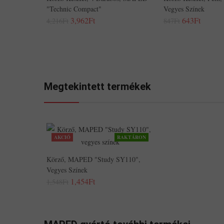
"Technic Compact"
Vegyes Színek
3,962Ft
643Ft
4,216Ft
847Ft
Megtekintett termékek
AKCIÓ
RAKTÁRON
Körző, MAPED "Study SY110",
Vegyes Színek
1,454Ft
1,548Ft