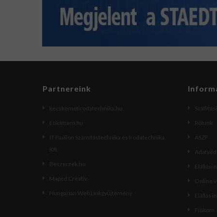
Partnereink
Inform
kecskemetirodatechnika.hu
Szállítás
Etikettem.hu
Rólunk
IT Pavilon Számítástechnika és Irodatechnika
ÁSZF
Kft.
Adatvéde
Beszerzek.hu
Elállási 
Maped Creativ
Online 
Hungarian Web Linkgyűjtemény
Elállás i
Fiókom