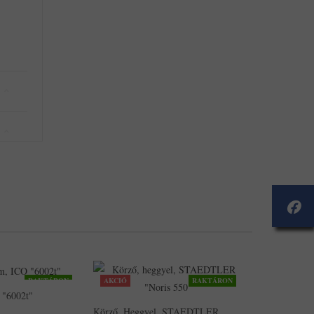
RAKTÁRON
AKCIÓ
RAKTÁRON
 "6002t"
Körző, Heggyel, STAEDTLER