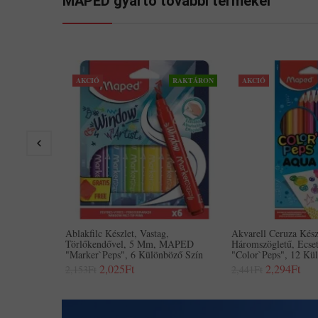
MAPED gyártó további termékei
AKCIÓ
RAKTÁRON
AKCIÓ
Ablakfilc Készlet, Vastag,
Akvarell Ceruza Kész
Törlőkendővel, 5 Mm, MAPED
Háromszögletű, Ecs
"Marker`Peps", 6 Különböző Szín
"Color`Peps", 12 Kü
2,025Ft
2,294Ft
2,153Ft
2,441Ft