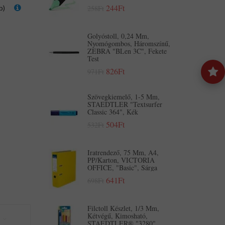
244Ft
b)
258Ft
Golyóstoll, 0,24 Mm,
Nyomógombos, Háromszínű,
ZEBRA "bLen 3C", Fekete
Test
826Ft
971Ft
Szövegkiemelő, 1-5 Mm,
STAEDTLER "Textsurfer
Classic 364", Kék
504Ft
532Ft
Iratrendező, 75 Mm, A4,
PP/karton, VICTORIA
OFFICE, "Basic", Sárga
641Ft
698Ft
Filctoll Készlet, 1/3 Mm,
Kétvégű, Kimosható,
STAEDTLER® "3280",