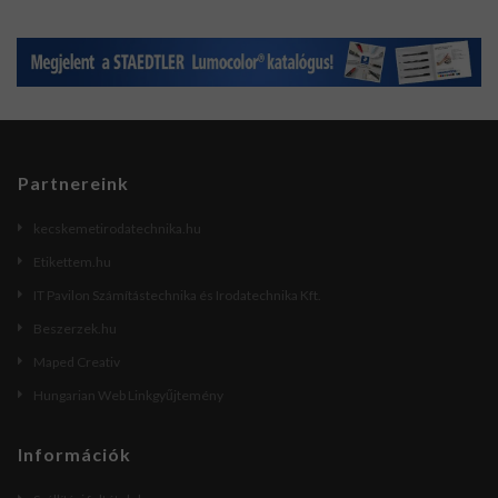
Partnereink
kecskemetirodatechnika.hu
Etikettem.hu
IT Pavilon Számítástechnika és Irodatechnika Kft.
Beszerzek.hu
Maped Creativ
Hungarian Web Linkgyűjtemény
Információk