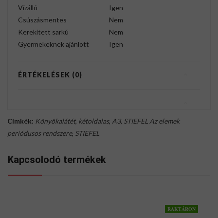
Vízálló
Igen
Csúszásmentes
Nem
Kerekített sarkú
Nem
Gyermekeknek ajánlott
Igen
ÉRTÉKELÉSEK (0)
Címkék:
Könyökalátét
,
kétoldalas
,
A3
,
STIEFEL Az elemek
periódusos rendszere
,
STIEFEL
Kapcsolodó termékek
RAKTÁRON