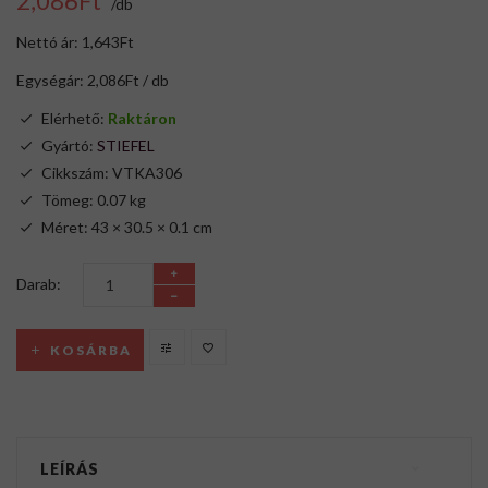
2,086Ft
/db
Nettó ár: 1,643Ft
Egységár: 2,086Ft / db
Elérhető:
Raktáron
Gyártó:
STIEFEL
Cikkszám: VTKA306
Tömeg: 0.07 kg
Méret: 43 × 30.5 × 0.1 cm
Darab:
KOSÁRBA
LEÍRÁS