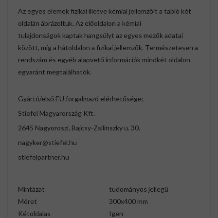
Az egyes elemek fizikai illetve kémiai jellemzőit a tabló két
oldalán ábrázoltuk. Az előoldalon a kémiai
tulajdonságok kaptak hangsúlyt az egyes mezők adatai
között, míg a hátoldalon a fizikai jellemzők. Természetesen a
rendszám és egyéb alapvető információk mindkét oldalon
egyaránt megtalálhatók.
Gyártó/első EU forgalmazó elérhetősége:
Stiefel Magyarország Kft.
2645 Nagyoroszi, Bajcsy-Zsilinszky u. 30.
nagyker@stiefel.hu
stiefelpartner.hu
Mintázat
tudományos jellegű
Méret
300x400 mm
Kétoldalas
Igen