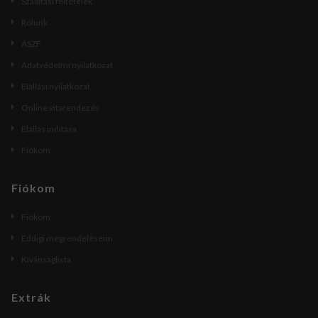
Szállítási feltételek
Rólunk
ÁSZF
Adatvédelmi nyilatkozat
Elállási nyilatkozat
Online vitarendezés
Elállás indítása
Fiókom
Fiókom
Fiókom
Eddigi megrendeléseim
Kívánságlista
Extrák