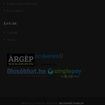
Eddigi megrendeléseim
Kívánságlista
Extrák
Gyártók
Akciók
Árukereső.hu
Minden jog fenttartva. Készíttette:
Kecskeméti Irodaszer