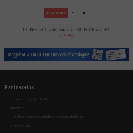
Kosárba
Fürdőszobai Tisztító Spray, 750 Ml FLÓRASZEPT
1,289Ft
Partnereink
kecskemetirodatechnika.hu
Etikettem.hu
IT Pavilon Számítástechnika és Irodatechnika Kft.
Beszerzek.hu