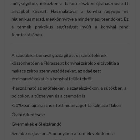
mélységéhez, miközben a flakon részben újrahasznosított
anyagból készült. Használatával a konyha ragyogó és
higiénikus marad, megkönnyítve a mindennapi teendőket. Ez
a termék praktikus segítséget nyújt a konyhai rend
fenntartásában.
A szódabikarbónával gazdagított összetételének
köszönhetően a Flóraszept konyhai zsíroldó eltávolítja a
makacs zsíros szennyeződéseket, az odaégett
ételmaradékokat is a konyhai felületekről!
-használható az égőfejeken, a szagelszívókon, a sütőkben, a
polcokon, a tűzhelyen és a csempén is
-50%-ban újrahasznosított műanyagot tartalmazó flakon
Óvintézkedések:
Gyermekek elől elzárandó
Szembe ne jusson. Amennyiben a termék véletlenül a