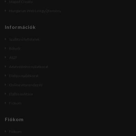
Maped Creativ
Hungarian Web Linkgyűjtemény
Információk
Szállítási feltételek
Rólunk
ÁSZF
Adatvédelmi nyilatkozat
Elállási nyilatkozat
Online vitarendezés
Elállás indítása
Fiókom
Fiókom
Fiókom