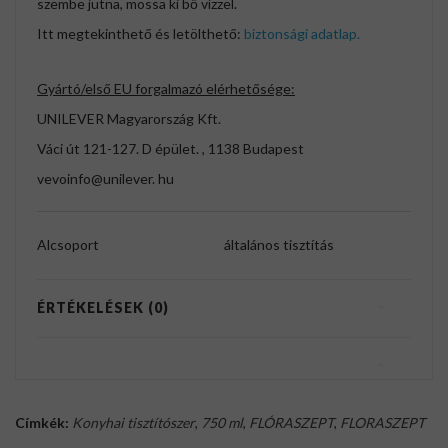
szembe jutna, mossa ki bő vízzel.
Itt megtekinthető és letölthető:
biztonsági adatlap.
Gyártó/első EU forgalmazó elérhetősége:
UNILEVER Magyarország Kft.
Váci út 121-127. D épület. , 1138 Budapest
vevoinfo@unilever. hu
Alcsoport
általános tisztítás
ÉRTÉKELÉSEK (0)
Címkék:
Konyhai tisztítószer
,
750 ml
,
FLÓRASZEPT
,
FLORASZEPT