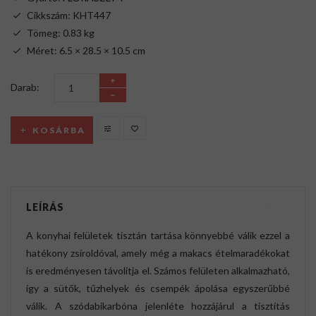
Cikkszám: KHT447
Tömeg: 0.83 kg
Méret: 6.5 × 28.5 × 10.5 cm
Darab:
KOSÁRBA
LEÍRÁS
A konyhai felületek tisztán tartása könnyebbé válik ezzel a
hatékony zsíroldóval, amely még a makacs ételmaradékokat
is eredményesen távolítja el. Számos felületen alkalmazható,
így a sütők, tűzhelyek és csempék ápolása egyszerűbbé
válik. A szódabikarbóna jelenléte hozzájárul a tisztítás