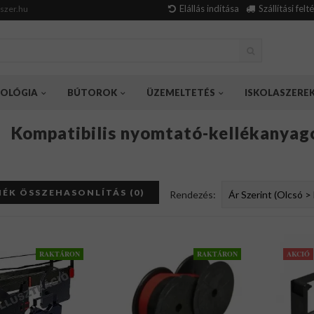
Elállás indítása
Szállítási felt
szer.hu
OLÓGIA
BÚTOROK
ÜZEMELTETÉS
ISKOLASZERE
Kompatibilis nyomtató-kellékanyag
ÉK ÖSSZEHASONLÍTÁS (0)
Rendezés:
RAKTÁRON
RAKTÁRON
AKCIÓ