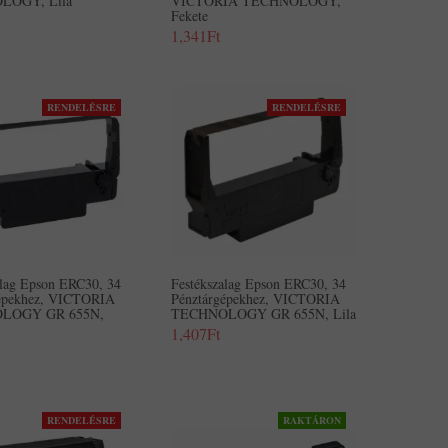
LOGY, Lila
VICTORIA TECHNOLOGY,
Fekete
1,341Ft
RENDELÉSRE
RENDELÉSRE
alag Epson ERC30, 34
Festékszalag Epson ERC30, 34
gépekhez, VICTORIA
Pénztárgépekhez, VICTORIA
LOGY GR 655N,
TECHNOLOGY GR 655N, Lila
1,407Ft
RENDELÉSRE
RAKTÁRON