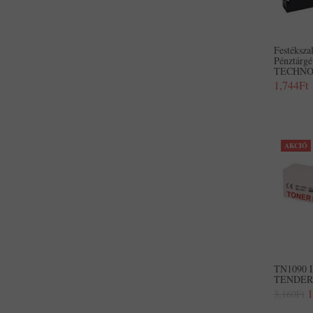
Festéksz
Pénztárg
TECHNOL
1,744Ft
AKCIÓ
TN1090 L
TENDER®,
1
3,160Ft