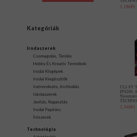
TECHNOL
1,186Ft
Kategóriák
Irodaszerek
Csomagolás, Tárolás
Hobby És Kreatív Termékek
Irodai Kisgépek
Irodai Kiegészítők
Iratrendezés, Archiválás
CLI-8Y T
IP4200, 
Iskolaszerek
Nyomtat
TECHNOL
Javítás, Ragasztás
1,348Ft
Irodai Papíráru
Írószerek
Technológia
Adattárolók