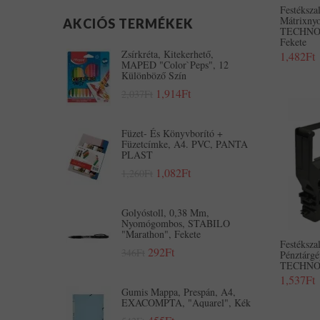
Festéksz
Mátrixny
AKCIÓS TERMÉKEK
TECHNO
Fekete
Zsírkréta, Kitekerhető,
1,482Ft
MAPED "Color`Peps", 12
Különböző Szín
1,914Ft
2,037Ft
Füzet- És Könyvborító +
Füzetcímke, A4. PVC, PANTA
PLAST
1,082Ft
1,260Ft
Golyóstoll, 0,38 Mm,
Nyomógombos, STABILO
"Marathon", Fekete
Festéksza
292Ft
346Ft
Pénztárg
TECHNOL
1,537Ft
Gumis Mappa, Prespán, A4,
EXACOMPTA, "Aquarel", Kék