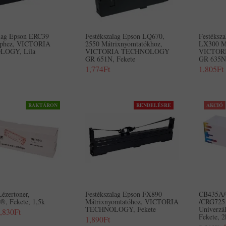
alag Epson ERC39
Festékszalag Epson LQ670,
Festéksz
éphez, VICTORIA
2550 Mátrixnyomtatókhoz,
LX300 Má
OGY, Lila
VICTORIA TECHNOLOGY
VICTOR
GR 651N, Fekete
GR 635N,
1,774Ft
1,805Ft
RAKTÁRON
RENDELÉSRE
AKCIÓ
ézertoner,
Festékszalag Epson FX890
CB435A/
 Fekete, 1,5k
Mátrixnyomtatóhoz, VICTORIA
/CRG725 
TECHNOLOGY, Fekete
Univerz
,830Ft
Fekete, 2
1,890Ft