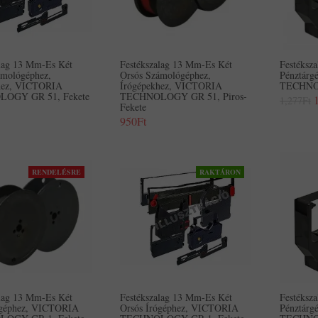
alag 13 Mm-Es Két
Festékszalag 13 Mm-Es Két
Festéksza
ámológéphez,
Orsós Számológéphez,
Pénztár
hez, VICTORIA
Írógépekhez, VICTORIA
TECHNO
OGY GR 51, Fekete
TECHNOLOGY GR 51, Piros-
1,277Ft
Fekete
950Ft
RENDELÉSRE
RAKTÁRON
alag 13 Mm-Es Két
Festékszalag 13 Mm-Es Két
Festéksza
ógéphez, VICTORIA
Orsós Írógéphez, VICTORIA
Pénztár