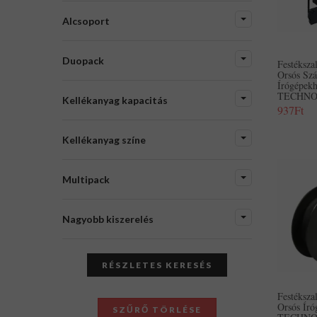
Alcsoport
Duopack
Festéksz
Orsós Sz
Írógépek
TECHNOL
Kellékanyag kapacitás
937Ft
Kellékanyag színe
Multipack
Nagyobb kiszerelés
RÉSZLETES KERESÉS
Festéksz
Orsós Ír
SZŰRŐ TÖRLÉSE