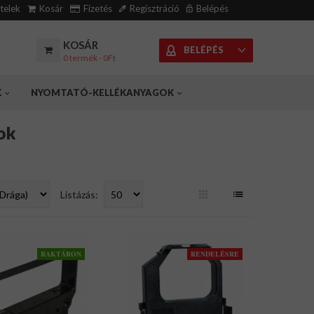
ételek
Kosár
Fizetés
Regisztráció
Belépés
KOSÁR
BELÉPÉS
0 termék - 0Ft
K
NYOMTATÓ-KELLÉKANYAGOK
ok
Listázás:
RAKTÁRON
RENDELÉSRE