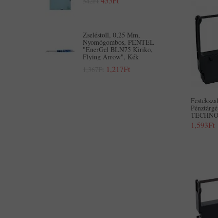
455Ft
542Ft
Zseléstoll, 0,25 Mm,
Nyomógombos, PENTEL
"EnerGel BLN75 Kiriko,
Flying Arrow", Kék
1,217Ft
1,367Ft
Festéksz
Pénztárg
TECHNOL
1,593Ft