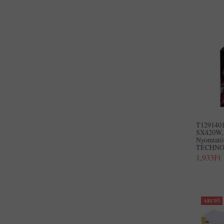
T12914011
SX420W,
Nyomtat
TECHNOL
1,933Ft
AKCIÓ