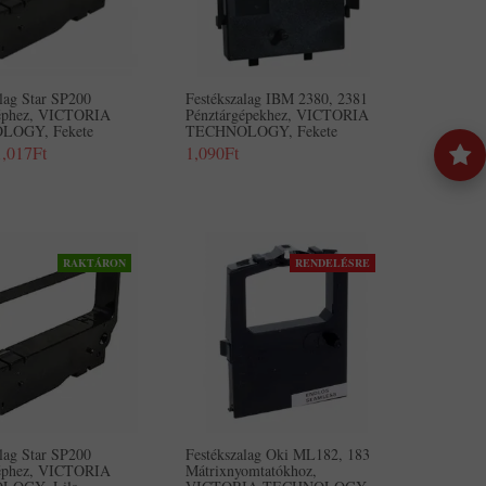
lag Star SP200
Festékszalag IBM 2380, 2381
géphez, VICTORIA
Pénztárgépekhez, VICTORIA
LOGY, Fekete
TECHNOLOGY, Fekete
1,017Ft
1,090Ft
RAKTÁRON
RENDELÉSRE
lag Star SP200
Festékszalag Oki ML182, 183
géphez, VICTORIA
Mátrixnyomtatókhoz,