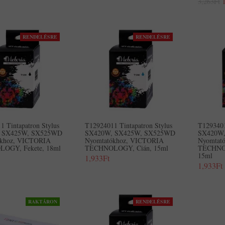
3,263Ft
RENDELÉSRE
RENDELÉSRE
 Tintapatron Stylus
T12924011 Tintapatron Stylus
T1293401
 SX425W, SX525WD
SX420W, SX425W, SX525WD
SX420W
ókhoz, VICTORIA
Nyomtatókhoz, VICTORIA
Nyomtat
OGY, Fekete, 18ml
TECHNOLOGY, Cián, 15ml
TECHNO
15ml
1,933Ft
1,933Ft
RAKTÁRON
RENDELÉSRE