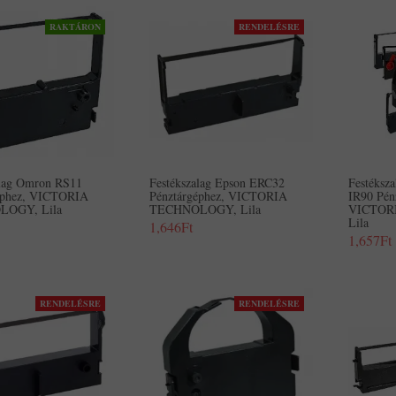
RAKTÁRON
RENDELÉSRE
alag Omron RS11
Festékszalag Epson ERC32
Festéksz
éphez, VICTORIA
Pénztárgéphez, VICTORIA
IR90 Pén
OGY, Lila
TECHNOLOGY, Lila
VICTOR
Lila
1,646Ft
1,657Ft
RENDELÉSRE
RENDELÉSRE