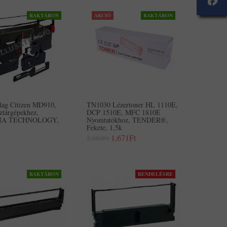
RAKTÁRON
AKCIÓ
RAKTÁRON
alag Citizen MD910,
TN1030 Lézertoner HL 1110E,
ztárgépekhez,
DCP 1510E, MFC 1810E
IA TECHNOLOGY,
Nyomtatókhoz, TENDER®,
Fekete, 1,5k
1,671Ft
2,880Ft
RAKTÁRON
RENDELÉSRE