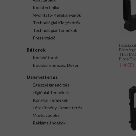
Irodatechnika
Nyomtató-Kellékanyagok
Technológiai Kiegészítők
Technológiai Termékek
Prezentáció
Festéksz
Pénztárg
Bútorok
TECHNO
Irodabútorok
Piros-Fek
1,407Ft
Irodaberendezés, Dekor
Üzemeltetés
Egészségmegőrzés
Higiéniai Termékek
Konyhai Termékek
Létesítmény Üzemeltetés
Munkavédelem
Reklámajándékok