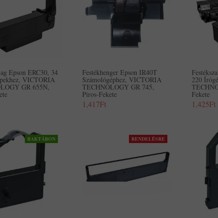
alag Epson ERC30, 34
Festékhenger Epson IR40T
Festéksza
épekhez, VICTORIA
Számológéphez, VICTORIA
220 Író
LOGY GR 655N,
TECHNOLOGY GR 745,
TECHNO
ete
Piros-Fekete
Fekete
1,417Ft
1,425Ft
RAKTÁRON
RENDELÉSRE