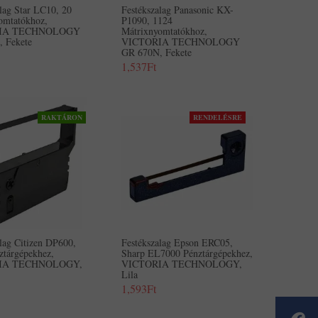
lag Star LC10, 20
Festékszalag Panasonic KX-
omtatókhoz,
P1090, 1124
IA TECHNOLOGY
Mátrixnyomtatókhoz,
 Fekete
VICTORIA TECHNOLOGY
GR 670N, Fekete
1,537Ft
RAKTÁRON
RENDELÉSRE
lag Citizen DP600,
Festékszalag Epson ERC05,
ztárgépekhez,
Sharp EL7000 Pénztárgépekhez,
IA TECHNOLOGY,
VICTORIA TECHNOLOGY,
Lila
1,593Ft