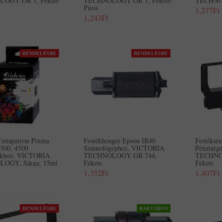
OGY GR 1, Fekete
TECHNOLOGY GR 1, Fekete-
TECHNO
Piros
1,277Ft
1,243Ft
RENDELÉSRE
RENDELÉSRE
intapatron Pixma
Festékhenger Epson IR40
Festéksz
4300, 4500
Számológéphez, VICTORIA
Pénztár
ókhoz, VICTORIA
TECHNOLOGY GR 744,
TECHNO
OGY, Sárga, 15ml
Fekete
Fekete
1,352Ft
1,407Ft
RENDELÉSRE
RAKTÁRON