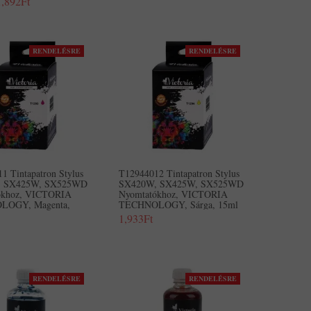
1,892Ft
RENDELÉSRE
RENDELÉSRE
1 Tintapatron Stylus
T12944012 Tintapatron Stylus
, SX425W, SX525WD
SX420W, SX425W, SX525WD
ókhoz, VICTORIA
Nyomtatókhoz, VICTORIA
LOGY, Magenta,
TECHNOLOGY, Sárga, 15ml
1,933Ft
RENDELÉSRE
RENDELÉSRE