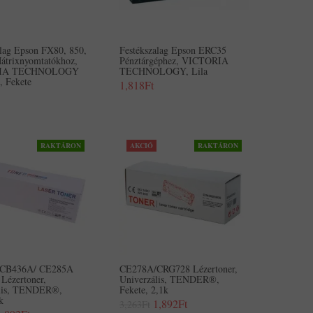
alag Epson FX80, 850,
Festékszalag Epson ERC35
trixnyomtatókhoz,
Pénztárgéphez, VICTORIA
IA TECHNOLOGY
TECHNOLOGY, Lila
 Fekete
1,818Ft
RAKTÁRON
AKCIÓ
RAKTÁRON
CB436A/ CE285A
CE278A/CRG728 Lézertoner,
Lézertoner,
Univerzális, TENDER®,
ális, TENDER®,
Fekete, 2,1k
k
1,892Ft
3,263Ft