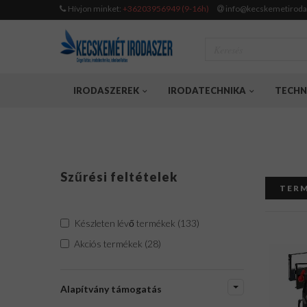
Hívjon minket:
+36203956949 (9-16h)
info@kecskemetiroda
IRODASZEREK
IRODATECHNIKA
TECHN
Szűrési feltételek
TERM
Készleten lévő termékek (133)
Akciós termékek (28)
Alapítvány támogatás