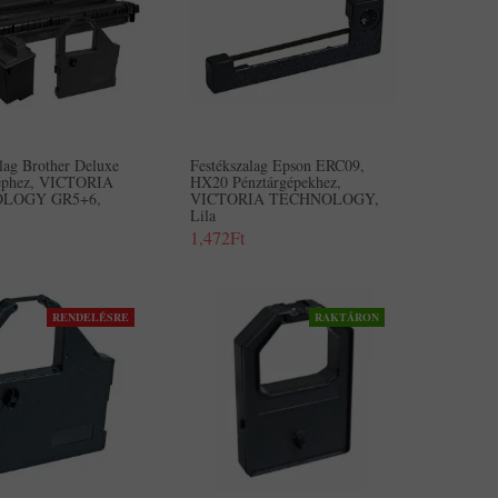
lag Brother Deluxe
Festékszalag Epson ERC09,
géphez, VICTORIA
HX20 Pénztárgépekhez,
LOGY GR5+6,
VICTORIA TECHNOLOGY,
Lila
1,472Ft
RENDELÉSRE
RAKTÁRON