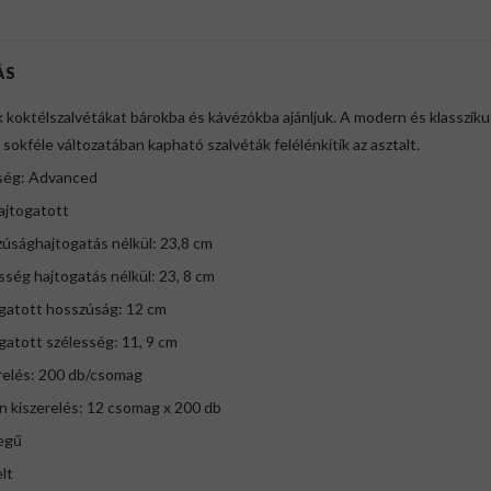
ÁS
 koktélszalvétákat bárokba és kávézókba ajánljuk. A modern és klassziku
 sokféle változatában kapható szalvéták felélénkítik az asztalt.
ség: Advanced
ajtogatott
úsághajtogatás nélkül: 23,8 cm
sség hajtogatás nélkül: 23, 8 cm
ogatott hosszúság: 12 cm
gatott szélesség: 11, 9 cm
relés: 200 db/csomag
n kiszerelés: 12 csomag x 200 db
tegű
lt