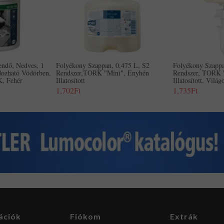
kendő, Nedves, 1
Folyékony Szappan, 0,475 L, S2
Folyékony Szappa
dozható Vödörben,
Rendszer,TORK "Mini", Enyhén
Rendszer, TORK 
, Fehér
Illatosított
Illatosított, Vilá
1,702Ft
1,735Ft
ációk
Fiókom
Extrák