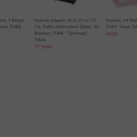
tott, 3 Rétegű,
Szalvéta Adagoló, 34,3x 25,1x17,8
Szalvéta, 1/4 Haj
anced, TORK
Cm, Pultba Süllyeszthető Tehető, N4
FATO "Smart Tabl
Rendszer, TORK " Xpressnap",
650Ft
Fekete
37,368Ft