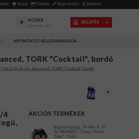
ételek
Kosár
Fizetés
Regisztráció
Belépés
KOSÁR
BELÉPÉS
0 termék - 0Ft
K
NYOMTATÓ-KELLÉKANYAGOK
vanced, TORK "Cocktail", bordó
, 23,8x23,8 cm cm, Advanced, TORK "Cocktail", bordó
1/4
AKCIÓS TERMÉKEK
tegű,
Ragasztószalag, 50 Mm X 10
M, HENKEL "Pattex Power
Tape", Ezüst