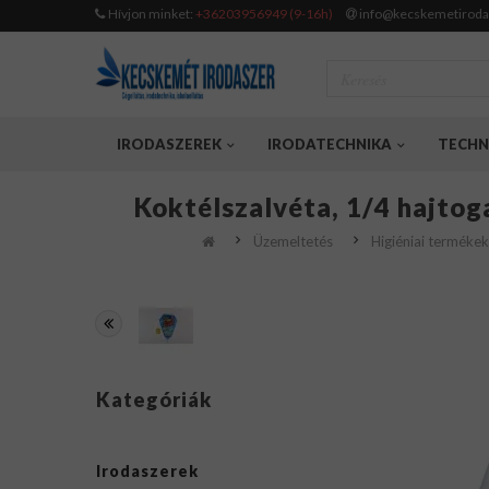
Hívjon minket:
+36203956949 (9-16h)
info@kecskemetiroda
IRODASZEREK
IRODATECHNIKA
TECHN
Koktélszalvéta, 1/4 hajtog
Üzemeltetés
Higiéniai termékek
Kategóriák
Irodaszerek