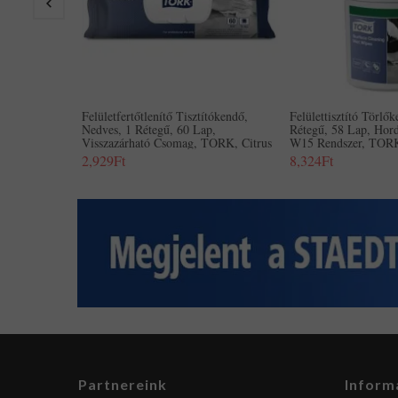
Felületfertőtlenítő Tisztítókendő,
Felülettisztító Törlő
Nedves, 1 Rétegű, 60 Lap,
Rétegű, 58 Lap, Hor
Visszazárható Csomag, TORK, Citrus
W15 Rendszer, TORK
2,929Ft
8,324Ft
Partnereink
Inform