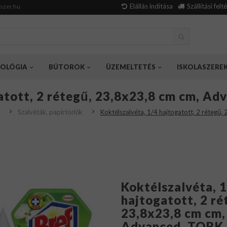
Elállás indítása
Szállítási felt
szer.hu
OLÓGIA
BÚTOROK
ÜZEMELTETÉS
ISKOLASZERE
atott, 2 rétegű, 23,8x23,8 cm cm, Ad
Szalvéták, papírtörlők
Koktélszalvéta, 1/4 hajtogatott, 2 rétegű
Koktélszalvéta, 
hajtogatott, 2 ré
23,8x23,8 cm cm,
Advanced, TORK