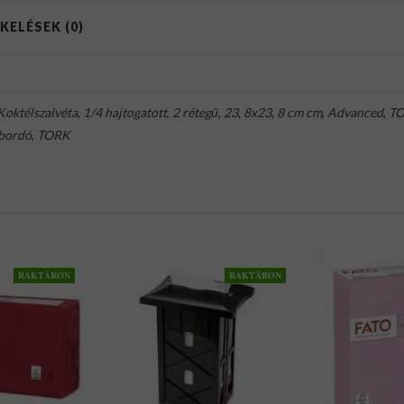
KELÉSEK (0)
Koktélszalvéta
,
1/4 hajtogatott
,
2 rétegű
,
23
,
8x23
,
8 cm cm
,
Advanced
,
T
bordó
,
TORK
RAKTÁRON
RAKTÁRON