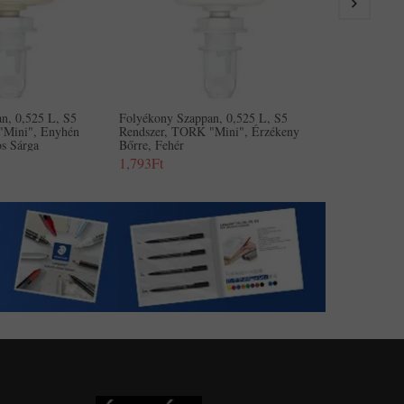
n, 0,525 L, S5
Folyékony Szappan, 0,525 L, S5
"Mini", Enyhén
Rendszer, TORK "Mini", Érzékeny
gos Sárga
Bőrre, Fehér
1,793Ft