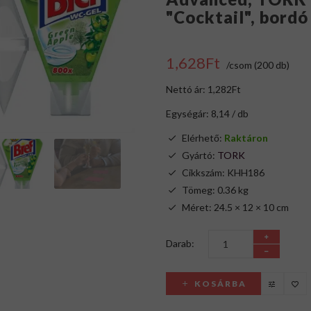
"Cocktail", bordó
1,628Ft
/csom (200 db)
Nettó ár: 1,282Ft
Egységár: 8,14 / db
Elérhető:
Raktáron
Gyártó:
TORK
Cikkszám: KHH186
Tömeg: 0.36 kg
Méret: 24.5 × 12 × 10 cm
Darab:
KOSÁRBA