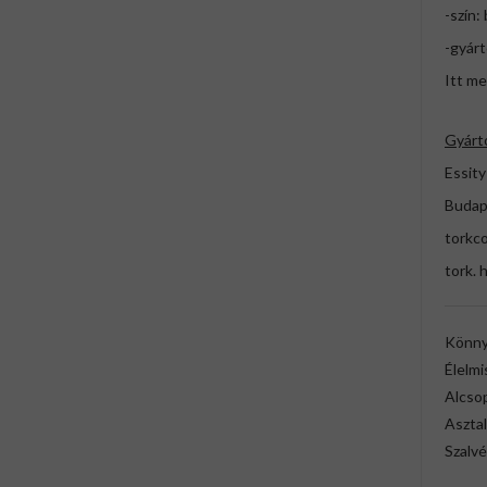
-szín:
-gyárt
Itt me
Gyárt
Essity
Budap
torkc
tork. 
Könny
Élelmi
Alcso
Asztal
Szalvé