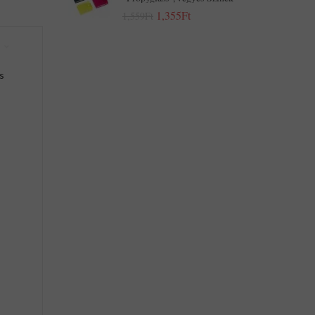
1,355Ft
1,559Ft
s