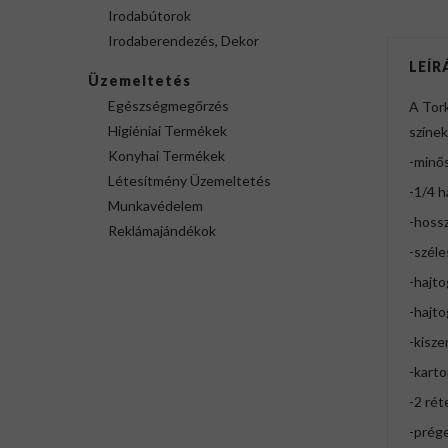
Irodabútorok
Irodaberendezés, Dekor
LEÍR
Üzemeltetés
Egészségmegőrzés
A Tork
Higiéniai Termékek
színek
Konyhai Termékek
-minő
Létesítmény Üzemeltetés
-1/4 h
Munkavédelem
-hossz
Reklámajándékok
-széle
-hajt
-hajto
-kisze
-karto
-2 ré
-prége