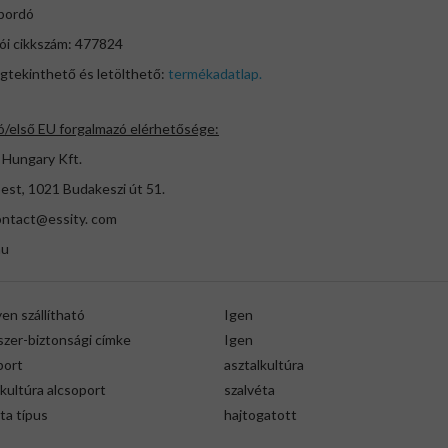
 bordó
ói cikkszám: 477824
gtekinthető és letölthető:
termékadatlap.
ó/első EU forgalmazó elérhetősége:
 Hungary Kft.
est, 1021 Budakeszi út 51.
ontact@essity. com
hu
en szállítható
Igen
szer-biztonsági címke
Igen
port
asztalkultúra
kultúra alcsoport
szalvéta
ta típus
hajtogatott