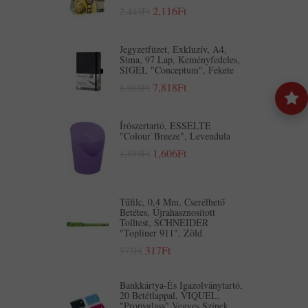
2,116Ft
2,443Ft
Jegyzetfüzet, Exkluzív, A4,
Sima, 97 Lap, Keményfedeles,
SIGEL "Conceptum", Fekete
7,818Ft
8,988Ft
Írószertartó, ESSELTE
"Colour`Breeze", Levendula
1,606Ft
1,859Ft
Tűfilc, 0,4 Mm, Cserélhető
Betétes, Újrahasznosított
Tolltest, SCHNEIDER
"Topliner 911", Zöld
317Ft
572Ft
Bankkártya-És Igazolványtartó,
20 Betétlappal, VIQUEL,
"Propyglass",vegyes Színek