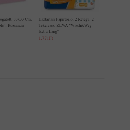
togatott, 33x33 Cm,
Háztartási Papírtörlő, 2 Rétegű, 2
e", Rózsaszín
Tekercses, ZEWA "Wisch&Weg
Extra Lang"
1,771Ft