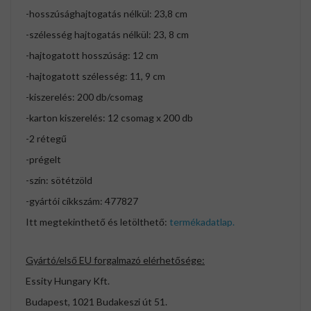
-hosszúsághajtogatás nélkül: 23,8 cm
-szélesség hajtogatás nélkül: 23, 8 cm
-hajtogatott hosszúság: 12 cm
-hajtogatott szélesség: 11, 9 cm
-kiszerelés: 200 db/csomag
-karton kiszerelés: 12 csomag x 200 db
-2 rétegű
-prégelt
-szín: sötétzöld
-gyártói cikkszám: 477827
Itt megtekinthető és letölthető:
termékadatlap.
Gyártó/első EU forgalmazó elérhetősége:
Essity Hungary Kft.
Budapest, 1021 Budakeszi út 51.