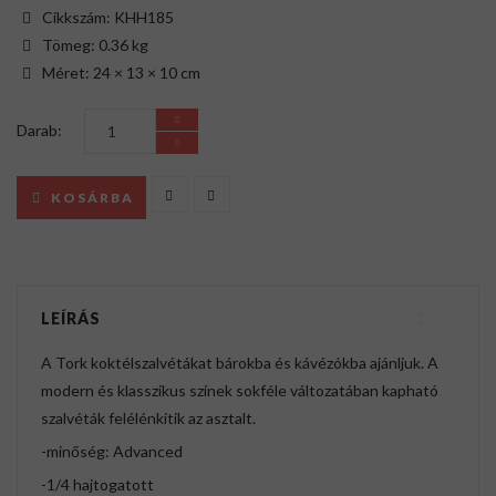
Cikkszám: KHH185
Tömeg: 0.36 kg
Méret: 24 × 13 × 10 cm
Darab:
KOSÁRBA
LEÍRÁS
A Tork koktélszalvétákat bárokba és kávézókba ajánljuk. A
modern és klasszikus színek sokféle változatában kapható
szalvéták felélénkítik az asztalt.
-minőség: Advanced
-1/4 hajtogatott