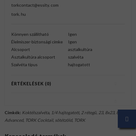
torkcontact@essity. com
tork. hu
Könnyen szállítható
Igen
Élelmiszer-biztonsági címke
Igen
Alcsoport
asztalkultúra
Asztalkultúra alcsoport
szalvéta
Szalvéta típus
hajtogatott
ÉRTÉKELÉSEK (0)
Címkék:
Koktélszalvéta
,
1/4 hajtogatott
,
2 rétegű
,
23
,
8x23
,
8 cm
,
Advanced
,
TORK Cocktail
,
sötétzöld
,
TORK