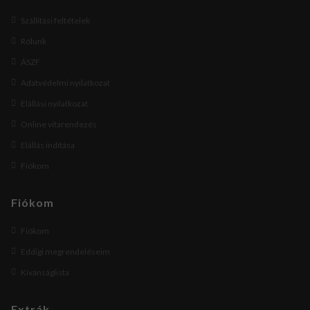
Szállítási feltételek
Rólunk
ÁSZF
Adatvédelmi nyilatkozat
Elállási nyilatkozat
Online vitarendezés
Elállás indítása
Fiókom
Fiókom
Fiókom
Eddigi megrendeléseim
Kívánságlista
Extrák