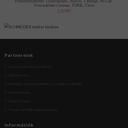
Felületfertőtlenítő Tisztítókendő, Nedves, 1 Rétegű, 60 Lap,
Visszazárható Csomag, TORK, Citrus
2,929Ft
Partnereink
kecskemetirodatechnika.hu
Etikettem.hu
IT Pavilon Számítástechnika és Irodatechnika Kft.
Beszerzek.hu
Maped Creativ
Hungarian Web Linkgyűjtemény
Információk