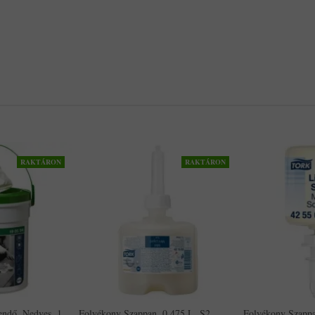
RAKTÁRON
RAKTÁRON
kendő, Nedves, 1
Folyékony Szappan, 0,475 L, S2
Folyékony Szappa