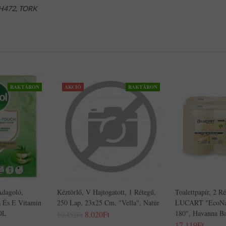
HH472
,
TORK
RAKTÁRON
AKCIÓ
RAKTÁRON
Adagoló,
Kéztörlő, V Hajtogatott, 1 Rétegű,
Toalettpapír, 2 R
a És E Vitamin
250 Lap, 23x25 Cm, "Vella", Natúr
LUCART "EcoNat
OL
180", Havanna B
8,020Ft
10,452Ft
17,119Ft