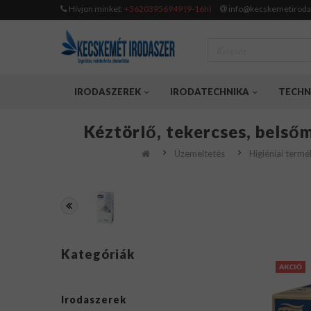
Hívjon minket:
+36203956949 (9-16h)
info@kecskemetiroda
IRODASZEREK
IRODATECHNIKA
TECHN
Kéztörlő, tekercses, belső
Üzemeltetés
Higiéniai term
Kategóriák
AKCIÓ
Irodaszerek