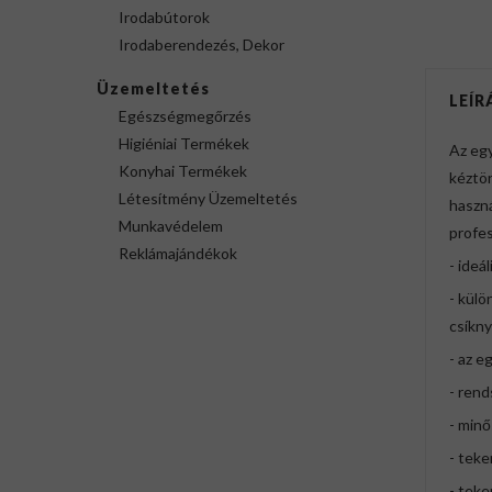
Irodabútorok
Irodaberendezés, Dekor
Üzemeltetés
LEÍR
Egészségmegőrzés
Higiéniai Termékek
Az eg
Konyhai Termékek
kéztör
Létesítmény Üzemeltetés
haszná
Munkavédelem
profes
Reklámajándékok
- ideá
- külö
csíkny
- az e
- ren
- minő
- teke
- teke