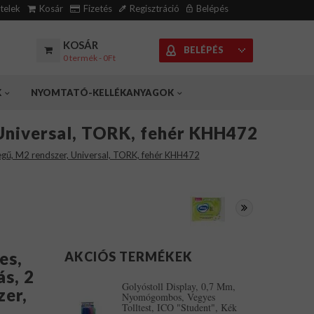
ételek
Kosár
Fizetés
Regisztráció
Belépés
KOSÁR
BELÉPÉS
0 termék - 0Ft
K
NYOMTATÓ-KELLÉKANYAGOK
 Universal, TORK, fehér KHH472
tegű, M2 rendszer, Universal, TORK, fehér KHH472
es,
AKCIÓS TERMÉKEK
s, 2
Golyóstoll Display, 0,7 Mm,
zer,
Nyomógombos, Vegyes
Tolltest, ICO "Student", Kék