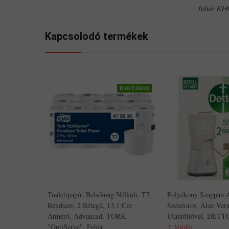
fehér K
Kapcsolodó termékek
RAKTÁRON
Toalettpapír, Belsőmag Nélküli, T7
Folyékony Szappan 
Rendszer, 2 Rétegű, 13,1 Cm
Szenzoros, Aloe Ver
Átmérő, Advanced, TORK
Utántöltővel, DETT
"OptiServe", Fehér
7,300Ft