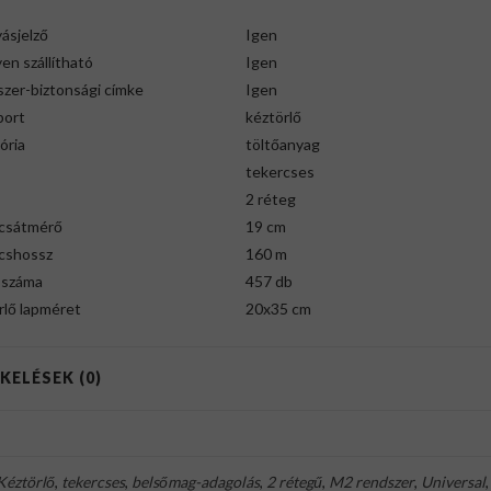
ásjelző
Igen
en szállítható
Igen
szer-biztonsági címke
Igen
port
kéztörlő
ória
töltőanyag
tekercses
2 réteg
csátmérő
19 cm
cshossz
160 m
 száma
457 db
rlő lapméret
20x35 cm
KELÉSEK (0)
Kéztörlő
,
tekercses
,
belsőmag-adagolás
,
2 rétegű
,
M2 rendszer
,
Universal