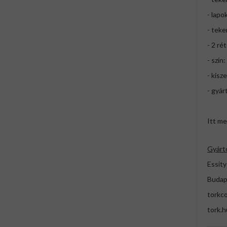
- lapo
- teke
- 2 ré
- szín
- kisz
- gyár
Itt me
Gyárt
Essity
Budap
torkc
tork.h