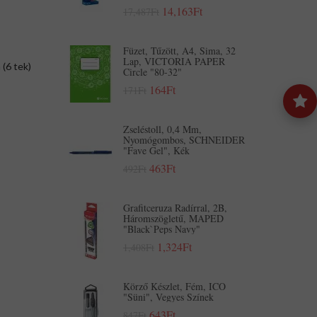
14,163Ft
17,487Ft
Füzet, Tűzött, A4, Sima, 32
Lap, VICTORIA PAPER
 (6 tek)
Circle "80-32"
164Ft
171Ft
Zseléstoll, 0,4 Mm,
Nyomógombos, SCHNEIDER
"Fave Gel", Kék
463Ft
492Ft
Grafitceruza Radírral, 2B,
Háromszögletű, MAPED
"Black`Peps Navy"
1,324Ft
1,408Ft
Körző Készlet, Fém, ICO
"Süni", Vegyes Színek
643Ft
847Ft