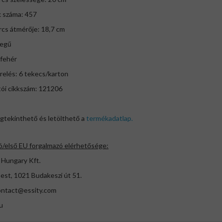
k száma: 457
rcs átmérője: 18,7 cm
tegű
: fehér
erelés: 6 tekecs/karton
tói cikkszám: 121206
gtekinthető és letölthető a
termékadatlap.
ó/első EU forgalmazó elérhetősége:
 Hungary Kft.
est, 1021 Budakeszi út 51.
ontact@essity.com
u