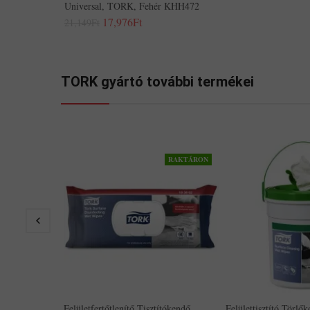
Universal, TORK, Fehér KHH472
17,976Ft
21,149Ft
TORK gyártó további termékei
RAKTÁRON
Felületfertőtlenítő Tisztítókendő,
Felülettisztító Törlő