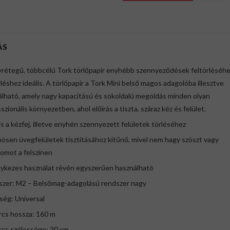
ÁS
yrétegű, többcélú Tork törlőpapír enyhébb szennyeződések feltörléséhe
léshez ideális. A törlőpapír a Tork Mini belső magos adagolóba illesztve
lható, amely nagy kapacitású és sokoldalú megoldás minden olyan
szionális környezetben, ahol előírás a tiszta, száraz kéz és felület.
lis a kézfej, illetve enyhén szennyezett felületek törléséhez
nösen üvegfelületek tisztításához kitűnő, mivel nem hagy szöszt vagy
omot a felszínen
gykezes használat révén egyszerűen használható
dszer: M2 – Belsőmag-adagolású rendszer nagy
ség: Universal
rcs hossza: 160 m
rcs szélessége: 20 cm