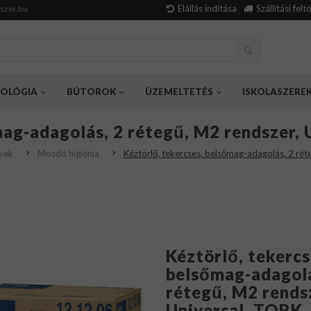
Elállás indítása
Szállítási felt
szer.hu
OLÓGIA
BÚTOROK
ÜZEMELTETÉS
ISKOLASZERE
mag-adagolás, 2 rétegű, M2 rendszer,
ékek
Mosdó higiénia
Kéztörlő, tekercses, belsőmag-adagolás, 2 ré
Kéztörlő, tekercs
belsőmag-adagolá
rétegű, M2 rends
Universal, TORK,