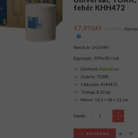
fehér KHH472
17,976Ft
21,149Ft
/karton
Nettó ár: 14,154Ft
Egységár: 2996,00 / tek
Elérhető:
Raktáron
Gyártó:
TORK
Cikkszám: KHH472
Tömeg: 8.32 kg
Méret: 56.5 × 38 × 21 cm
Darab:
KOSÁRBA