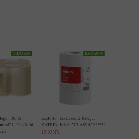
RAKTÁRON
RAKTÁRON
étegű, 180 M,
Kéztörlő, Tekercses, 2 Rétegű,
ural" L-One Mini
KATRIN, Fehér, "CLASSIC S2/75"
arna
15,933Ft