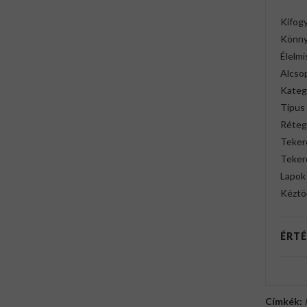
Kifogy
Könny
Élelmi
Alcso
Kateg
Típus
Réteg
Teker
Teker
Lapok
Kéztö
ÉRTÉ
Címkék: