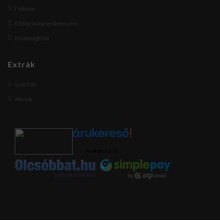
Fiókom
Eddigi megrendeléseim
Kívánságlista
Extrák
Gyártók
Akciók
Árukereső.hu