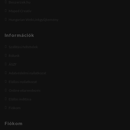
Beszerzek.hu
Maped Creativ
Hungarian Web Linkgyűjtemény
Információk
Szállítási feltételek
Rólunk
ÁSZF
Adatvédelmi nyilatkozat
Elállási nyilatkozat
Online vitarendezés
Elállás indítása
Fiókom
Fiókom