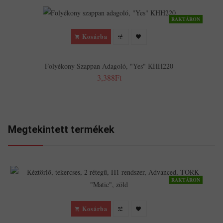
RAKTÁRON
Kosárba
F
Folyékony Szappan Adagoló, "Yes" KHH220
3,388Ft
Megtekintett termékek
RAKTÁRON
Kosárba