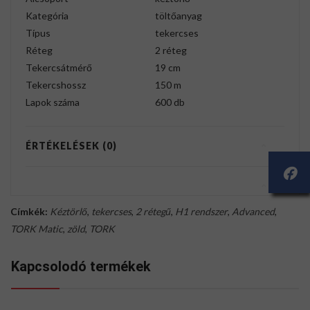
Kategória
töltőanyag
Típus
tekercses
Réteg
2 réteg
Tekercsátmérő
19 cm
Tekercshossz
150 m
Lapok száma
600 db
ÉRTÉKELÉSEK (0)
Címkék:
Kéztörlő
,
tekercses
,
2 rétegű
,
H1 rendszer
,
Advanced
,
TORK Matic
,
zöld
,
TORK
Kapcsolodó termékek