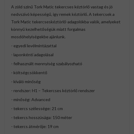
A zöld színű Tork Matic tekercses kéztörlő vastag és jó
nedvszívó képességű, így remek kéztörlő. A tekercsek a
Tork Matic tekercseskéztörlő-adagolókba valók, amelyeket
könnyű kezelhetőségük miatt forgalmas
mosdóhelyiségekbe ajánlunk.
- egyedi levélmintázattal
- laponkénti adagolásal
- felhasznált mennyiség szabályozható
- költségcsökkentő
- kiváló minőség
- rendszer: H1 – Tekercses kéztörlő rendszer
- minőség: Advanced
- tekercs szélessége: 21 cm
- tekercs hosszúsága: 150 méter
- tekercs átmérője: 19 cm