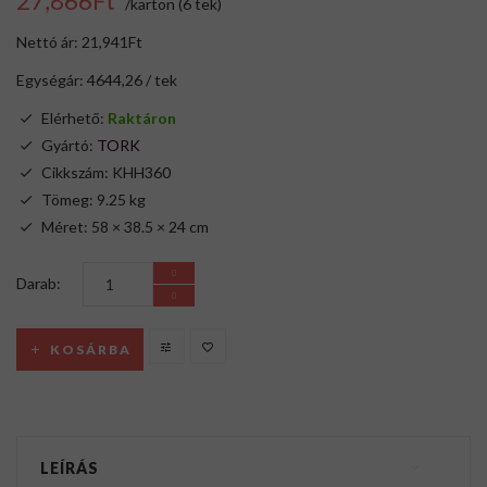
27,866Ft
/karton (6 tek)
Nettó ár: 21,941Ft
Egységár: 4644,26 / tek
Elérhető:
Raktáron
Gyártó:
TORK
Cikkszám: KHH360
Tömeg: 9.25 kg
Méret: 58 × 38.5 × 24 cm
Darab:
KOSÁRBA
LEÍRÁS