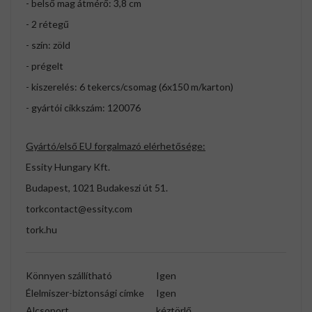
- belső mag átmérő: 3,8 cm
- 2 rétegű
- szín: zöld
- prégelt
- kiszerelés: 6 tekercs/csomag (6x150 m/karton)
- gyártói cikkszám: 120076
Gyártó/első EU forgalmazó elérhetősége:
Essity Hungary Kft.
Budapest, 1021 Budakeszi út 51.
torkcontact@essity.com
tork.hu
Könnyen szállítható
Igen
Élelmiszer-biztonsági címke
Igen
Alcsoport
kéztörlő