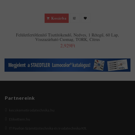
Kosárba
Felületfertőtlenítő Tisztítókendő, Nedves, 1 Rétegű, 60 Lap,
Visszazárható Csomag, TORK, Citrus
2,929Ft
Partnereink
kecskemetirodatechnika.hu
Etikettem.hu
IT Pavilon Számítástechnika és Irodatechnika Kft.