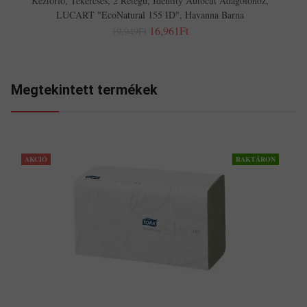
Kéztörlő, Tekercses, 2 Rétegű, Identity Autocut Adagolóhoz,
LUCART "EcoNatural 155 ID", Havanna Barna
16,961Ft
19,949Ft
Megtekintett termékek
AKCIÓ
RAKTÁRON