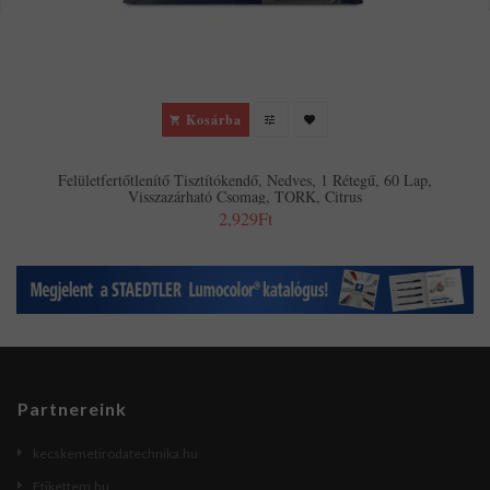
Kosárba
Felületfertőtlenítő Tisztítókendő, Nedves, 1 Rétegű, 60 Lap,
Visszazárható Csomag, TORK, Citrus
2,929Ft
Partnereink
kecskemetirodatechnika.hu
Etikettem.hu