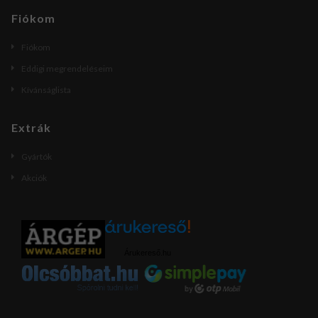
Fiókom
Fiókom
Eddigi megrendeléseim
Kívánságlista
Extrák
Gyártók
Akciók
Árukereső.hu