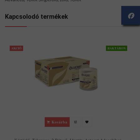
Kapcsolodó termékek
AKCIÓ
RAKTÁRON
T
Kosárba