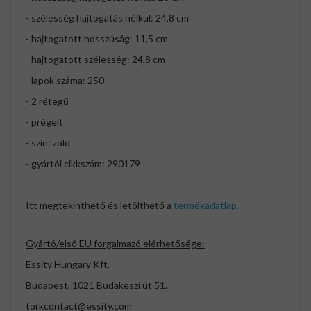
- szélesség hajtogatás nélkül: 24,8 cm
- hajtogatott hosszúság: 11,5 cm
- hajtogatott szélesség: 24,8 cm
- lapok száma: 250
- 2 rétegű
- prégelt
- szín: zöld
- gyártói cikkszám: 290179
Itt megtekinthető és letölthető a
termékadatlap.
Gyártó/első EU forgalmazó elérhetősége:
Essity Hungary Kft.
Budapest, 1021 Budakeszi út 51.
torkcontact@essity.com