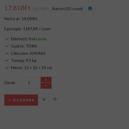
17,818Ft
22,792Ft
/karton (15 csom)
Nettó ár: 14,030Ft
Egységár: 1187,89 / csom
Elérhető:
Raktáron
Gyártó:
TORK
Cikkszám: KHH463
Tömeg: 9.5 kg
Méret: 52 × 32 × 25 cm
Darab:
KOSÁRBA