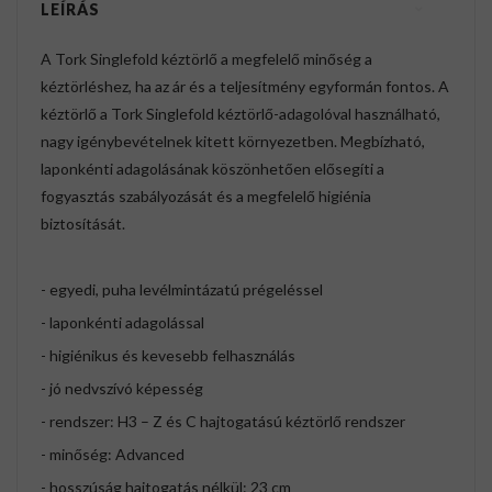
LEÍRÁS
A Tork Singlefold kéztörlő a megfelelő minőség a
kéztörléshez, ha az ár és a teljesítmény egyformán fontos. A
kéztörlő a Tork Singlefold kéztörlő-adagolóval használható,
nagy igénybevételnek kitett környezetben. Megbízható,
laponkénti adagolásának köszönhetően elősegíti a
fogyasztás szabályozását és a megfelelő higiénia
biztosítását.
- egyedi, puha levélmintázatú prégeléssel
- laponkénti adagolással
- higiénikus és kevesebb felhasználás
- jó nedvszívó képesség
- rendszer: H3 – Z és C hajtogatású kéztörlő rendszer
- minőség: Advanced
- hosszúság hajtogatás nélkül: 23 cm