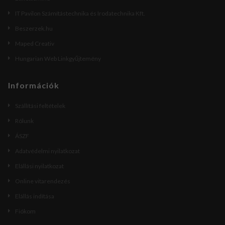
IT Pavilon Számítástechnika és Irodatechnika Kft.
Beszerzek.hu
Maped Creativ
Hungarian Web Linkgyűjtemény
Információk
Szállítási feltételek
Rólunk
ÁSZF
Adatvédelmi nyilatkozat
Elállási nyilatkozat
Online vitarendezés
Elállás indítása
Fiókom