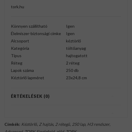
tork.hu
Könnyen szállítható
Igen
Élelmiszer-biztonsági címke
Igen
Alcsoport
kéztörlő
Kategória
töltőanyag
Típus
hajtogatott
Réteg
2 réteg
Lapok száma
250 db
Kéztörlő lapméret
23x24,8 cm
ÉRTÉKELÉSEK (0)
Címkék:
Kéztörlő
,
Z hajtás
,
2 rétegű
,
250 lap
,
H3 rendszer
,
Advanced
,
TORK Singlefold
,
zöld
,
TORK