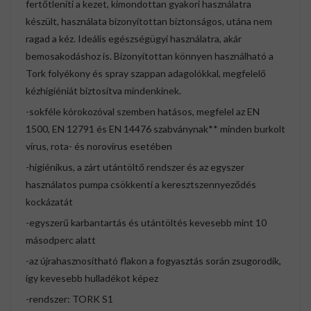
fertőtleníti a kezet, kimondottan gyakori használatra
készült, használata bizonyítottan biztonságos, utána nem
ragad a kéz. Ideális egészségügyi használatra, akár
bemosakodáshoz is. Bizonyítottan könnyen használható a
Tork folyékony és spray szappan adagolókkal, megfelelő
kézhigiéniát biztosítva mindenkinek.
-sokféle kórokozóval szemben hatásos, megfelel az EN
1500, EN 12791 és EN 14476 szabványnak** minden burkolt
vírus, rota- és norovírus esetében
-higiénikus, a zárt utántöltő rendszer és az egyszer
használatos pumpa csökkenti a keresztszennyeződés
kockázatát
-egyszerű karbantartás és utántöltés kevesebb mint 10
másodperc alatt
-az újrahasznosítható flakon a fogyasztás során zsugorodik,
így kevesebb hulladékot képez
-rendszer: TORK S1