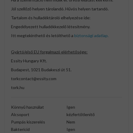
Jól szellőző helyen tárolandó. Hűvös helyen tartandó.
Tartalom és hulladéktároló elhelyezése ide:
Engedélyezett hulladékkezelő létesítmény.
Itt megtekinthető és letölthető a
biztonsági adatlap.
Gyártó/első EU forgalmazó elérhetősége:
Essity Hungary Kft.
Budapest, 1021 Budakeszi út 51.
torkcontact@essity.com
tork.hu
Könnyű használat
Igen
Alcsoport
kézfertőtlenítő
Pumpás kiszerelés
Nem
Baktericid
Igen