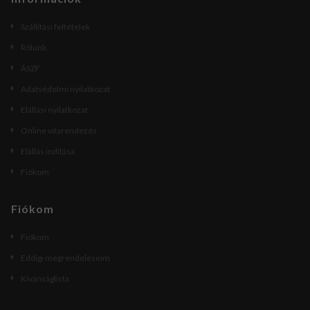
Szállítási feltételek
Rólunk
ÁSZF
Adatvédelmi nyilatkozat
Elállási nyilatkozat
Online vitarendezés
Elállás indítása
Fiókom
Fiókom
Fiókom
Eddigi megrendeléseim
Kívánságlista