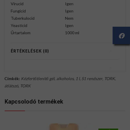
Virucid
Igen
Fungicid
Igen
Tuberkulocid
Nem
Yeasticid
Igen
Űrtartalom
1000 ml
ÉRTÉKELÉSEK (0)
Címkék:
Kézfertőtlenítő gél
,
alkoholos
,
1 l
,
S1 rendszer
,
TORK
,
átlátszó
,
TORK
Kapcsolodó termékek