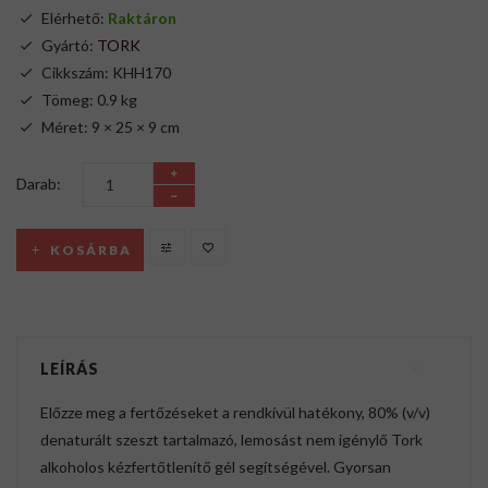
Elérhető:
Raktáron
Gyártó:
TORK
Cikkszám: KHH170
Tömeg: 0.9 kg
Méret: 9 × 25 × 9 cm
Darab:
KOSÁRBA
LEÍRÁS
Előzze meg a fertőzéseket a rendkívül hatékony, 80% (v/v)
denaturált szeszt tartalmazó, lemosást nem igénylő Tork
alkoholos kézfertőtlenítő gél segítségével. Gyorsan