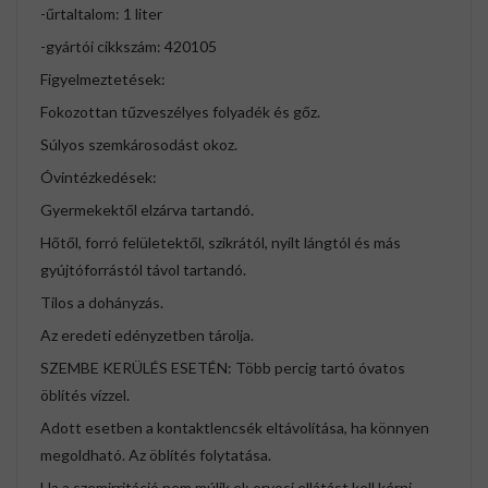
-űrtaltalom: 1 liter
-gyártói cikkszám: 420105
Figyelmeztetések:
Fokozottan tűzveszélyes folyadék és gőz.
Súlyos szemkárosodást okoz.
Óvintézkedések:
Gyermekektől elzárva tartandó.
Hőtől, forró felületektől, szikrától, nyílt lángtól és más
gyújtóforrástól távol tartandó.
Tilos a dohányzás.
Az eredeti edényzetben tárolja.
SZEMBE KERÜLÉS ESETÉN: Több percig tartó óvatos
öblítés vízzel.
Adott esetben a kontaktlencsék eltávolítása, ha könnyen
megoldható. Az öblítés folytatása.
Ha a szemirritáció nem múlik el: orvosi ellátást kell kérni.