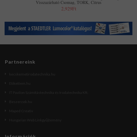
Visszazárható Csomag, TORK, Citrus
2,929Ft
Partnereink
kecskemetirodatechnika.hu
Etikettem.hu
IT Pavilon Számítástechnika és Irodatechnika Kft.
Beszerzek.hu
Maped Creativ
Hungarian Web Linkgyűjtemény
Információk