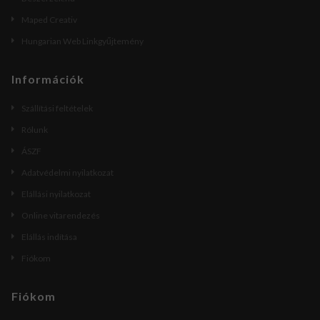
Maped Creativ
Hungarian Web Linkgyűjtemény
Információk
Szállítási feltételek
Rólunk
ÁSZF
Adatvédelmi nyilatkozat
Elállási nyilatkozat
Online vitarendezés
Elállás indítása
Fiókom
Fiókom