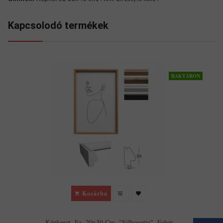
Kapcsolodó termékek
RAKTÁRON
Kosárba
Képkeret, Fa, 20x30 Cm, "Silhouette", Fehér