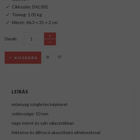
Cikkszám: DKL001
Tömeg: 1.05 kg
Méret: 46.3 × 31 × 2 cm
Darab:
KOSÁRBA
LEÍRÁS
műanyag szögletes képkeret
szélessége: 10 mm
nagy méret és szín választékban
fektetve és állítva is akasztható elhelyezéssel