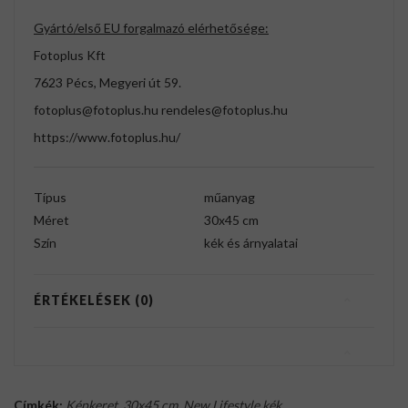
Gyártó/első EU forgalmazó elérhetősége:
Fotoplus Kft
7623 Pécs, Megyeri út 59.
fotoplus@fotoplus.hu rendeles@fotoplus.hu
https://www.fotoplus.hu/
Típus
műanyag
Méret
30x45 cm
Szín
kék és árnyalatai
ÉRTÉKELÉSEK (0)
Címkék:
Képkeret
,
30x45 cm
,
New Lifestyle kék
,
.