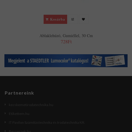
Kosárba
Ablaklehúzó, Gumiéllel, 30 Cm
728Ft
Partnereink
kecskemetirodatechnika.hu
Etikettem.hu
IT Pavilon Számítástechnika és Irodatechnika Kft.
Beszerzek.hu