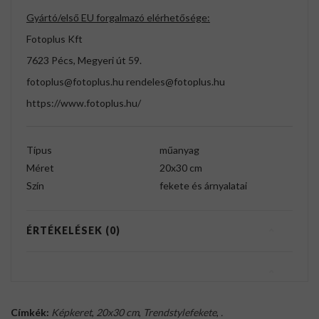
Gyártó/első EU forgalmazó elérhetősége:
Fotoplus Kft
7623 Pécs, Megyeri út 59.
fotoplus@fotoplus.hu rendeles@fotoplus.hu
https://www.fotoplus.hu/
Típus
műanyag
Méret
20x30 cm
Szín
fekete és árnyalatai
ÉRTÉKELÉSEK (0)
Címkék:
Képkeret
,
20x30 cm
,
Trendstylefekete
,
.