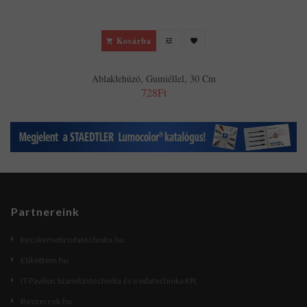
Kosárba
Ablaklehúzó, Gumiéllel, 30 Cm
728Ft
Partnereink
kecskemetirodatechnika.hu
Etikettem.hu
IT Pavilon Számítástechnika és Irodatechnika Kft.
Beszerzek.hu