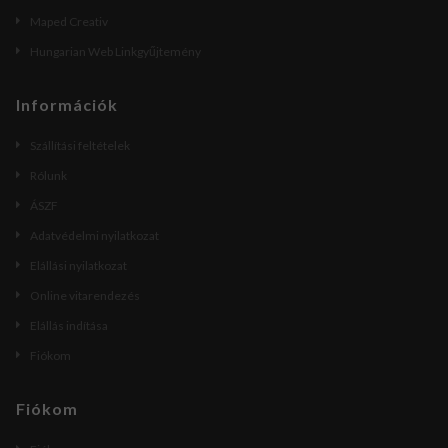
Maped Creativ
Hungarian Web Linkgyűjtemény
Információk
Szállítási feltételek
Rólunk
ÁSZF
Adatvédelmi nyilatkozat
Elállási nyilatkozat
Online vitarendezés
Elállás indítása
Fiókom
Fiókom