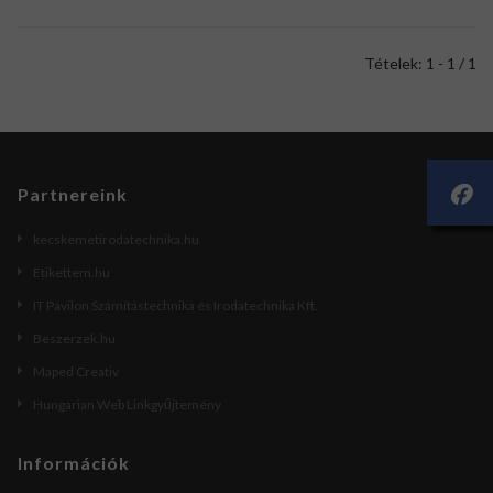
Tételek: 1 - 1 / 1
Partnereink
kecskemetirodatechnika.hu
Etikettem.hu
IT Pavilon Számítástechnika és Irodatechnika Kft.
Beszerzek.hu
Maped Creativ
Hungarian Web Linkgyűjtemény
Információk