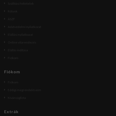
Szállítási feltételek
Rólunk
ÁSZF
Adatvédelmi nyilatkozat
Elállási nyilatkozat
Online vitarendezés
Elállás indítása
Fiókom
Fiókom
Fiókom
Eddigi megrendeléseim
Kívánságlista
Extrák