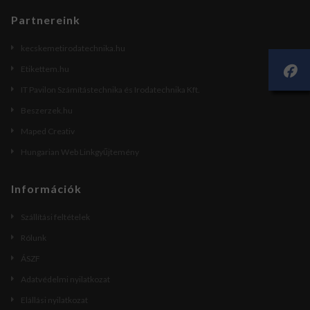
Partnereink
kecskemetirodatechnika.hu
Etikettem.hu
IT Pavilon Számítástechnika és Irodatechnika Kft.
Beszerzek.hu
Maped Creativ
Hungarian Web Linkgyűjtemény
Információk
Szállítási feltételek
Rólunk
ÁSZF
Adatvédelmi nyilatkozat
Elállási nyilatkozat