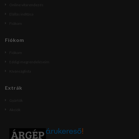
Online vitarendezés
Elállás indítása
Fiókom
Fiókom
Fiókom
Eddigi megrendeléseim
Kívánságlista
Extrák
Gyártók
Akciók