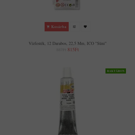
Kosárba
Vízfesték, 12 Darabos, 22,5 Mm, ICO "Süni"
815Ft
887Ft
RAKTÁRON