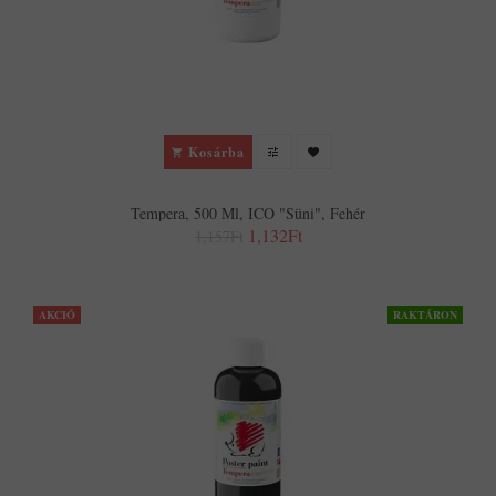
Kosárba
Tempera, 500 Ml, ICO "Süni", Fehér
1,132Ft
1,157Ft
AKCIÓ
RAKTÁRON