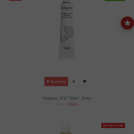
Kosárba
Tempera, ICO "Süni", Fehér
294Ft
319Ft
RENDELÉSRE