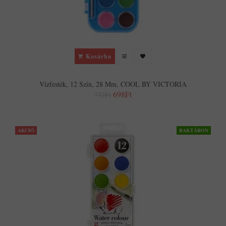
Kosárba
Vízfesték, 12 Szín, 28 Mm, COOL BY VICTORIA
698Ft
732Ft
AKCIÓ
RAKTÁRON