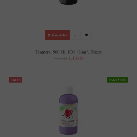
Kosárba
Tempera, 500 Ml, ICO "Süni", Fekete
1,132Ft
1,157Ft
AKCIÓ
RAKTÁRON