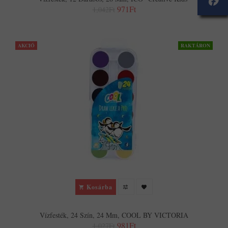
971Ft
1,042Ft
AKCIÓ
RAKTÁRON
Kosárba
Vízfesték, 24 Szín, 24 Mm, COOL BY VICTORIA
981Ft
1,027Ft