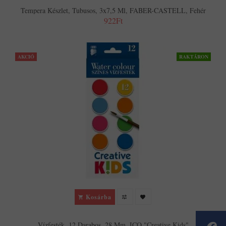
Tempera Készlet, Tubusos, 3x7,5 Ml, FABER-CASTELL, Fehér
922Ft
AKCIÓ
RAKTÁRON
Kosárba
Vízfesték, 12 Darabos, 28 Mm, ICO "Creative Kids"