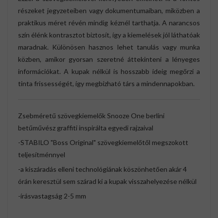
részeket jegyzeteiben vagy dokumentumaiban, miközben a
praktikus méret révén mindig kéznél tarthatja. A narancsos
szín élénk kontrasztot biztosít, így a kiemelések jól láthatóak
maradnak. Különösen hasznos lehet tanulás vagy munka
közben, amikor gyorsan szeretné áttekinteni a lényeges
információkat. A kupak nélkül is hosszabb ideig megőrzi a
tinta frissességét, így megbízható társ a mindennapokban.
Zsebméretű szövegkiemelők Snooze One berlini
betűművész graffiti inspirálta egyedi rajzaival
-STABILO "Boss Original" szövegkiemelőtől megszokott
teljesítménnyel
-a kiszáradás elleni technológiának köszönhetően akár 4
órán keresztül sem szárad ki a kupak visszahelyezése nélkül
-írásvastagság 2-5 mm