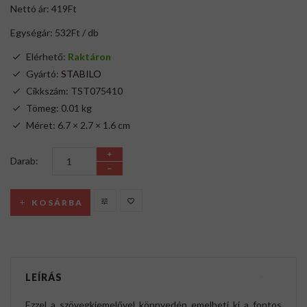
Nettó ár: 419Ft
Egységár: 532Ft / db
Elérhető:
Raktáron
Gyártó:
STABILO
Cikkszám: TST075410
Tömeg: 0.01 kg
Méret: 6.7 × 2.7 × 1.6 cm
Darab:
KOSÁRBA
LEÍRÁS
Ezzel a szövegkiemelővel könnyedén emelheti ki a fontos