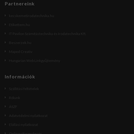
Partnereink
kecskemetirodatechnika.hu
Etikettem.hu
IT Pavilon Számítástechnika és Irodatechnika Kft.
Beszerzek.hu
Maped Creativ
Hungarian Web Linkgyűjtemény
Információk
Szállítási feltételek
Rólunk
ÁSZF
Adatvédelmi nyilatkozat
Elállási nyilatkozat
Online vitarendezés