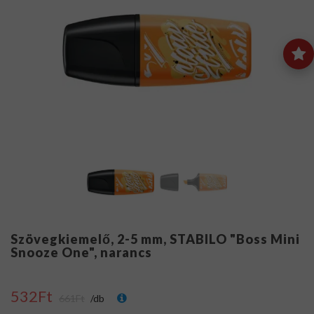
Szövegkiemelő, 2-5 mm, STABILO "Boss Mini
Snooze One", narancs
532Ft
661Ft
/db