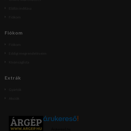
Elállás indítása
Fiókom
Fiókom
Fiókom
Eddigi megrendeléseim
Kívánságlista
Extrák
Gyártók
Akciók
Árukereső.hu