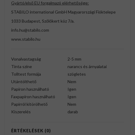
Gyártó/első EU forgalmazó elérhetősége:
STABILO international GmbH Magyarországi Fióktelepe
1033 Budapest, Szőlőkert köz 7/a.
info.hu@stabilo.com
www.stabilo.hu
Vonalvastagság
2-5 mm
Tinta színe
narancs és árnyalatai
Tolltest formája
szögletes
Utántölthető
Nem
Papíron használható
Igen
Faxpapíron használható
Igen
Papírról kitörölhető
Nem
Kiszerelés
darab
ÉRTÉKELÉSEK (0)