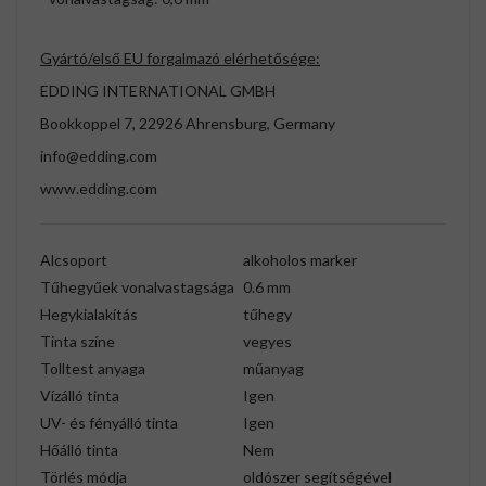
Gyártó/első EU forgalmazó elérhetősége:
EDDING INTERNATIONAL GMBH
Bookkoppel 7, 22926 Ahrensburg, Germany
info@edding.com
www.edding.com
Alcsoport
alkoholos marker
Tűhegyűek vonalvastagsága
0.6 mm
Hegykialakítás
tűhegy
Tinta színe
vegyes
Tolltest anyaga
műanyag
Vízálló tinta
Igen
UV- és fényálló tinta
Igen
Hőálló tinta
Nem
Törlés módja
oldószer segítségével