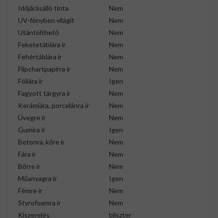
Időjárásálló tinta
Nem
UV-fényben világít
Nem
Utántölthető
Nem
Feketetáblára ír
Nem
Fehértáblára ír
Nem
Flipchartpapírra ír
Nem
Fóliára ír
Igen
Fagyott tárgyra ír
Nem
Kerámiára, porcelánra ír
Nem
Üvegre ír
Nem
Gumira ír
Igen
Betonra, kőre ír
Nem
Fára ír
Nem
Bőrre ír
Nem
Műanyagra ír
Igen
Fémre ír
Nem
Styrofoamra ír
Nem
Kiszerelés
bliszter