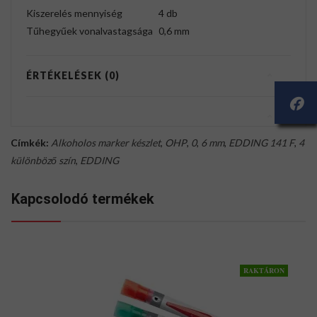
Kiszerelés mennyiség
4 db
Tűhegyűek vonalvastagsága
0,6 mm
ÉRTÉKELÉSEK (0)
Címkék:
Alkoholos marker készlet
,
OHP
,
0
,
6 mm
,
EDDING 141 F
,
4
különböző szín
,
EDDING
Kapcsolodó termékek
RAKTÁRON