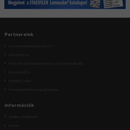
Partnereink
kecskemetirodatechnika.hu
Etikettem.hu
IT Pavilon Számítástechnika és Irodatechnika Kft.
Beszerzek.hu
Maped Creativ
Hungarian Web Linkgyűjtemény
Információk
Szállítási feltételek
Rólunk