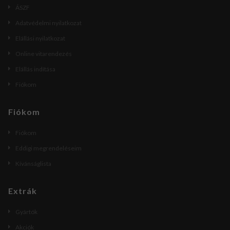
ÁSZF
Adatvédelmi nyilatkozat
Elállási nyilatkozat
Online vitarendezés
Elállás indítása
Fiókom
Fiókom
Fiókom
Eddigi megrendeléseim
Kívánságlista
Extrák
Gyártók
Akciók