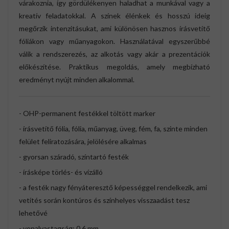
várakoznia, így gördülékenyen haladhat a munkával vagy a
kreatív feladatokkal. A színek élénkek és hosszú ideig
megőrzik intenzitásukat, ami különösen hasznos írásvetítő
fóliákon vagy műanyagokon. Használatával egyszerűbbé
válik a rendszerezés, az alkotás vagy akár a prezentációk
előkészítése. Praktikus megoldás, amely megbízható
eredményt nyújt minden alkalommal.
- OHP-permanent festékkel töltött marker
- írásvetítő fólia, fólia, műanyag, üveg, fém, fa, szinte minden
felület feliratozására, jelölésére alkalmas
- gyorsan száradó, színtartó festék
- írásképe törlés- és vízálló
- a festék nagy fényáteresztő képességgel rendelkezik, ami
vetítés során kontúros és színhelyes visszaadást tesz
lehetővé
- vonalvastagság: 0,6 mm