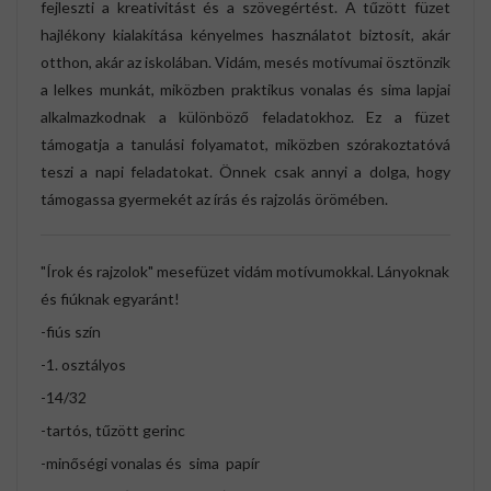
fejleszti a kreativitást és a szövegértést. A tűzött füzet
hajlékony kialakítása kényelmes használatot biztosít, akár
otthon, akár az iskolában. Vidám, mesés motívumai ösztönzik
a lelkes munkát, miközben praktikus vonalas és sima lapjai
alkalmazkodnak a különböző feladatokhoz. Ez a füzet
támogatja a tanulási folyamatot, miközben szórakoztatóvá
teszi a napi feladatokat. Önnek csak annyi a dolga, hogy
támogassa gyermekét az írás és rajzolás örömében.
"Írok és rajzolok" mesefüzet vidám motívumokkal. Lányoknak
és fiúknak egyaránt!
-fiús szín
-1. osztályos
-14/32
-tartós, tűzött gerinc
-minőségi vonalas és sima papír