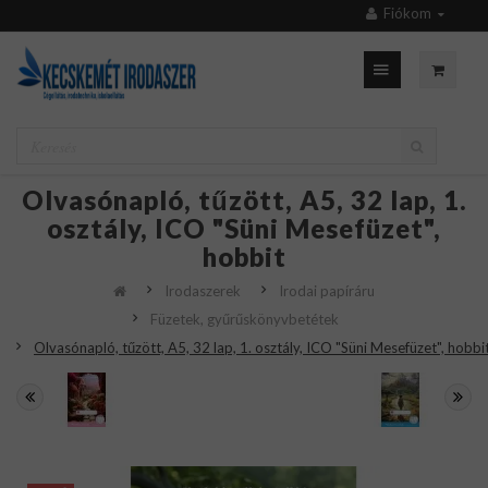
Fiókom
Olvasónapló, tűzött, A5, 32 lap, 1.
osztály, ICO "Süni Mesefüzet",
hobbit
Irodaszerek
Irodai papíráru
Füzetek, gyűrűskönyvbetétek
Olvasónapló, tűzött, A5, 32 lap, 1. osztály, ICO "Süni Mesefüzet", hobbi