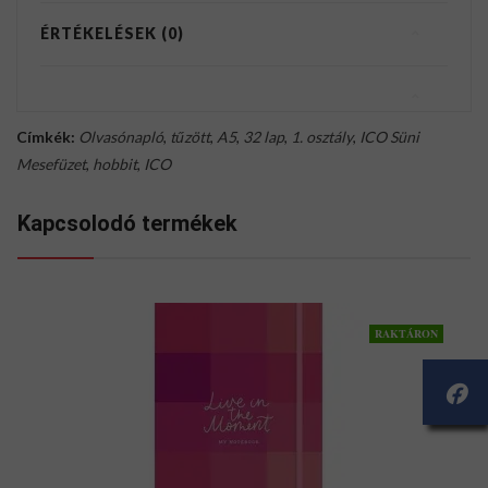
ÉRTÉKELÉSEK (0)
Címkék:
Olvasónapló
,
tűzött
,
A5
,
32 lap
,
1. osztály
,
ICO Süni
Mesefüzet
,
hobbit
,
ICO
Kapcsolodó termékek
RAKTÁRON