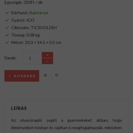
Egységár: 333Ft / db
Elérhető:
Raktáron
Gyártó:
ICO
Cikkszám: TICSUOL01H
Tömeg: 0.08 kg
Méret: 20.3 × 14.5 × 0.5 cm
Darab:
KOSÁRBA
LEÍRÁS
Az olvasónapló segíti a gyermekeket abban, hogy
élményeiket írásban és rajzban is megfogalmazzák, miközben