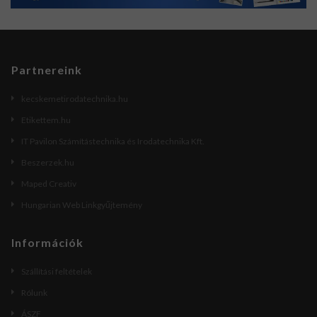
Partnereink
kecskemetirodatechnika.hu
Etikettem.hu
IT Pavilon Számítástechnika és Irodatechnika Kft.
Beszerzek.hu
Maped Creativ
Hungarian Web Linkgyűjtemény
Információk
Szállítási feltételek
Rólunk
ÁSZF