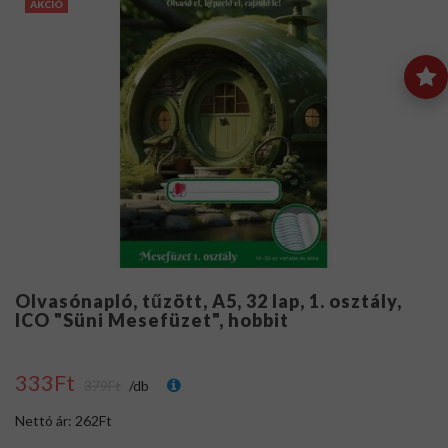
AKCIÓ
Olvasónapló, tűzött, A5, 32 lap, 1. osztály,
ICO "Süni Mesefüzet", hobbit
333Ft
379Ft
/db
Nettó ár: 262Ft