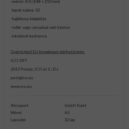
-méret: A/5 (148 × 210 mm)
-lapok száma: 32
-hajlékony kialakítás
-tollal vagy ceruzával való íráshoz
-iskolások kedvence
Gyártó/első EU forgalmazó elérhetősége:
ICO ZRT
2013 Pomáz, ICO út 5.; EU
post@ico.eu
www.ico.eu
Alcsoport
tűzött füzet
Méret
A5
Lapszám
32 lap