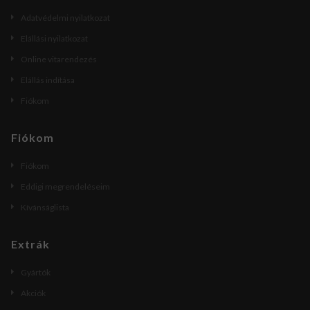
Adatvédelmi nyilatkozat
Elállási nyilatkozat
Online vitarendezés
Elállás indítása
Fiókom
Fiókom
Fiókom
Eddigi megrendeléseim
Kívánságlista
Extrák
Gyártók
Akciók