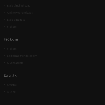
Elállási nyilatkozat
Online vitarendezés
Elállás indítása
Fiókom
Fiókom
Fiókom
Eddigi megrendeléseim
Kívánságlista
Extrák
Gyártók
Akciók