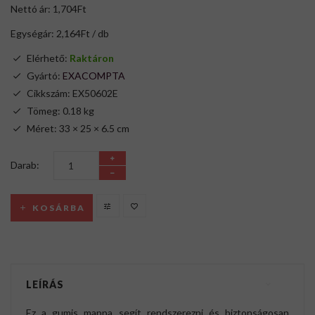
Nettó ár: 1,704Ft
Egységár: 2,164Ft / db
Elérhető:
Raktáron
Gyártó:
EXACOMPTA
Cikkszám: EX50602E
Tömeg: 0.18 kg
Méret: 33 × 25 × 6.5 cm
Darab:
KOSÁRBA
LEÍRÁS
Ez a gumis mappa segít rendszerezni és biztonságosan