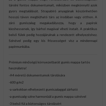
tárolni fontos dokumentumait, miközben megkönnyíti azok
gyors megtalálását. Strapabíró anyagának köszönhetően
hosszú távon megbízható társ az irodában vagy otthon. A
záró gumiszalag megakadályozza, hogy a papírok
kieshessenek, így bárhol magával viheti iratait. A praktikus
belső fülek pedig hozzájárulnak a rendezett elhelyezéshez.
Színével pedig egy kis frissességet visz a mindennapi
papírmunkába.
Prémium minőségű környezetbarát gumis mappa tartós
használatra!
-A4 méretű dokumentumok tárolására
-600 g/m2
-a sarkokban elhelyezett gumiszalaggal zárható
-a gumiszalg színe harmonizál a gumis mappa színével
-3 belső fül a biztonságos tárolásért