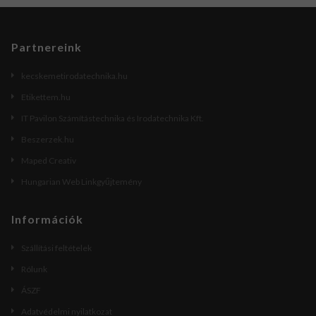
Partnereink
kecskemetirodatechnika.hu
Etikettem.hu
IT Pavilon Számítástechnika és Irodatechnika Kft.
Beszerzek.hu
Maped Creativ
Hungarian Web Linkgyűjtemény
Információk
Szállítási feltételek
Rólunk
ÁSZF
Adatvédelmi nyilatkozat