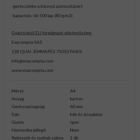
-gerinccímke a könnyű azonosításért
-kapacitás: kb 500 lap (80 g/m2)
Gyártó/első EU forgalmazó elérhetősége:
Exacompta SAS
138 QUAI JEMMAPES 75010 PARIS
info@exacompta.com
www.exacompta.com
Méret
A4
Anyag
karton
Gerincvastagság
60 mm
Szín
kék és árnyalatai
Gumis
Igen
Harmonika jellegű
Nem
Rekeszek és zsebek száma
1 db