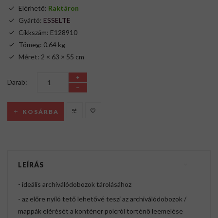
Elérhető:
Raktáron
Gyártó:
ESSELTE
Cikkszám: E128910
Tömeg: 0.64 kg
Méret: 2 × 63 × 55 cm
Darab:
KOSÁRBA
LEÍRÁS
- ideális archiválódobozok tárolásához
- az előre nyíló tető lehetővé teszi az archiválódobozok /
mappák elérését a konténer polcról történő leemelése