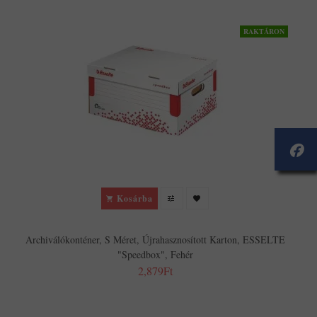
RAKTÁRON
A
Kosárba
Archiválókonténer, S Méret, Újrahasznosított Karton, ESSELTE
"Speedbox", Fehér
2,879Ft