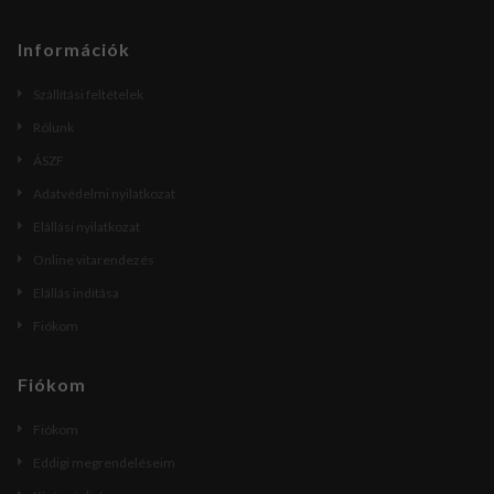
Információk
Szállítási feltételek
Rólunk
ÁSZF
Adatvédelmi nyilatkozat
Elállási nyilatkozat
Online vitarendezés
Elállás indítása
Fiókom
Fiókom
Fiókom
Eddigi megrendeléseim