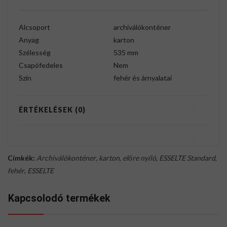
Alcsoport
archiválókonténer
Anyag
karton
Szélesség
535 mm
Csapófedeles
Nem
Szín
fehér és árnyalatai
ÉRTÉKELÉSEK (0)
Címkék:
Archiválókonténer
,
karton
,
előre nyíló
,
ESSELTE Standard
,
fehér
,
ESSELTE
Kapcsolodó termékek