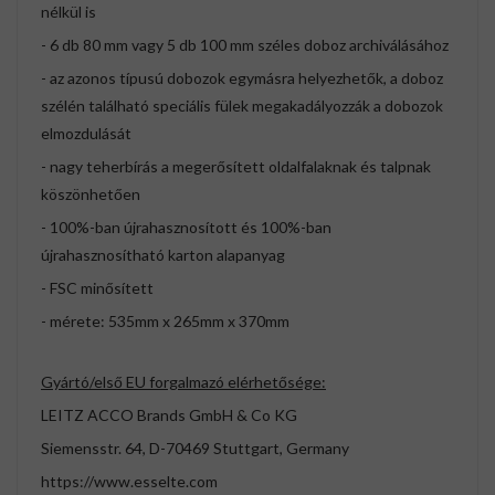
nélkül is
- 6 db 80 mm vagy 5 db 100 mm széles doboz archiválásához
- az azonos típusú dobozok egymásra helyezhetők, a doboz
szélén található speciális fülek megakadályozzák a dobozok
elmozdulását
- nagy teherbírás a megerősített oldalfalaknak és talpnak
köszönhetően
- 100%-ban újrahasznosított és 100%-ban
újrahasznosítható karton alapanyag
- FSC minősített
- mérete: 535mm x 265mm x 370mm
Gyártó/első EU forgalmazó elérhetősége:
LEITZ ACCO Brands GmbH & Co KG
Siemensstr. 64, D-70469 Stuttgart, Germany
https://www.esselte.com