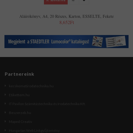
Aláírókönyv, A4, 20 Részes, Karton, ESSELTE, Fekete
8,652Ft
Partnereink
kecskemetirodatechnika.hu
Etikettem.hu
IT Pavilon Számítástechnika és Irodatechnika Kft.
Beszerzek.hu
Maped Creativ
Hungarian Web Linkgyűjtemény