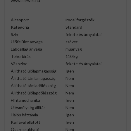
www.corwell.hu
Alcsoport
irodai forgószék
Kategória
Standard
Szín
fekete és árnyalatai
Ülőfelület anyaga
szövet
Lábcsillag anyaga
műanyag
Teherbírás
110 kg
Váz színe
fekete és árnyalatai
Állítható ülőlapmagasság
Igen
Állítható támlamagasság
Nem
Állítható támladőlésszög
Nem
Állítható ülőlapdőlésszög
Nem
Hintamechanika
Igen
Ülésmélység állítás
Nem
Hálós háttámla
Igen
Karfával ellátott
Igen
Összecsukható
Nem