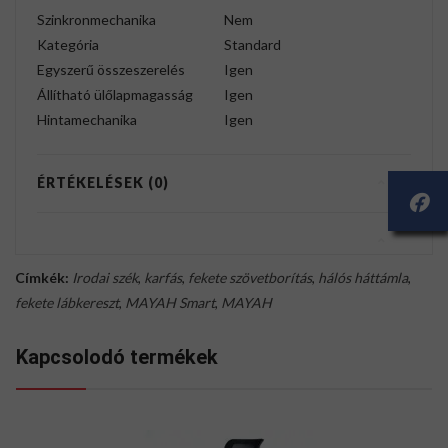
Szinkronmechanika
Nem
Kategória
Standard
Egyszerű összeszerelés
Igen
Állítható ülőlapmagasság
Igen
Hintamechanika
Igen
ÉRTÉKELÉSEK (0)
Címkék:
Irodai szék
,
karfás
,
fekete szövetborítás
,
hálós háttámla
,
fekete lábkereszt
,
MAYAH Smart
,
MAYAH
Kapcsolodó termékek