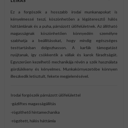
LEÍRÁS
Ez a forgószék a hosszabb irodai munkanapokat is
kényelmessé teszi, köszönhetően a légáteresztő hálós
háttámlának és a puha, párnázott ülőfelületnek. Az állítható
magasságnak köszönhetően könnyedén személyre
szabhatja a beállításokat, hogy mindig egészséges
testtartásban dolgozhasson. A karfák támogatást
nyújtanak, így csökkentik a vállak és karok fáradtságát.
Egyszerűen kezelhető mechanikája révén a szék használata
gördülékeny és kényelmes. Munkakörnyezetébe könnyen
illeszkedik letisztult, fekete megjelenésével.
Irodai forgószék párnázott ülőfelülettel
-gázliftes magasságállítás
-rögzíthető hintamechanika
-rögzített, hálós háttámla