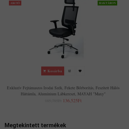
AKCIÓ
RAKTÁRON
Kosárba
Exkluzív Fejtámaszos Irodai Szék, Fekete Bőrborítás, Feszített Hálós
Háttámla, Alumínium Lábkereszt, MAYAH "Maxy"
136,525Ft
185,785Ft
Megtekintett termékek