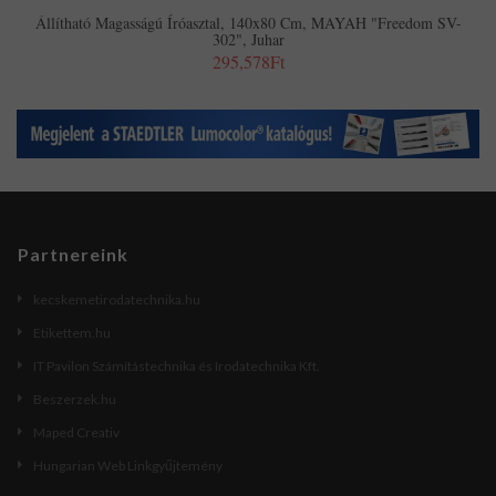
Állítható Magasságú Íróasztal, 140x80 Cm, MAYAH "Freedom SV-
302", Juhar
295,578Ft
Partnereink
kecskemetirodatechnika.hu
Etikettem.hu
IT Pavilon Számítástechnika és Irodatechnika Kft.
Beszerzek.hu
Maped Creativ
Hungarian Web Linkgyűjtemény