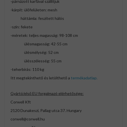
-párnázott karfával szállítjuk
-kárpit: ülőfelületen: mesh
háttámla: feszített hálós
-szín: fekete
-méretek: teljes magasság: 98-108 cm
ülésmagasság: 42-55 cm
ülésmélység: 52 cm
ülésszélesség: 55 cm
-teherbírás: 110 kg
Itt megtekinthető és letölthető a
termékadatlap.
Gyártó/első EU forgalmazó elérhetősége:
Corwell Kft
2120 Dunakeszi, Pallag utca 37. Hungary
corwell@corwell.hu