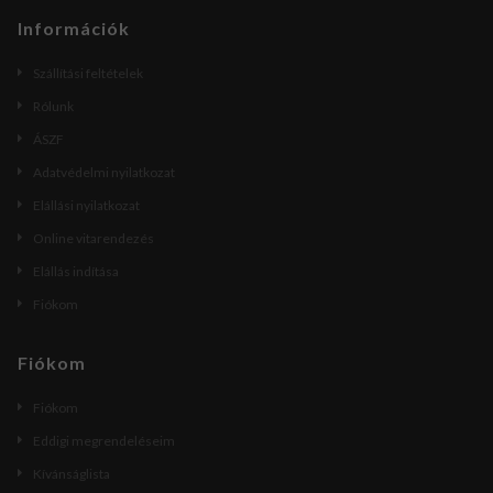
Információk
Szállítási feltételek
Rólunk
ÁSZF
Adatvédelmi nyilatkozat
Elállási nyilatkozat
Online vitarendezés
Elállás indítása
Fiókom
Fiókom
Fiókom
Eddigi megrendeléseim
Kívánságlista