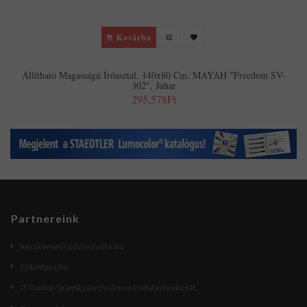
Kosárba
Állítható Magasságú Íróasztal, 140x80 Cm, MAYAH "Freedom SV-
302", Juhar
295,578Ft
Partnereink
kecskemetirodatechnika.hu
Etikettem.hu
IT Pavilon Számítástechnika és Irodatechnika Kft.