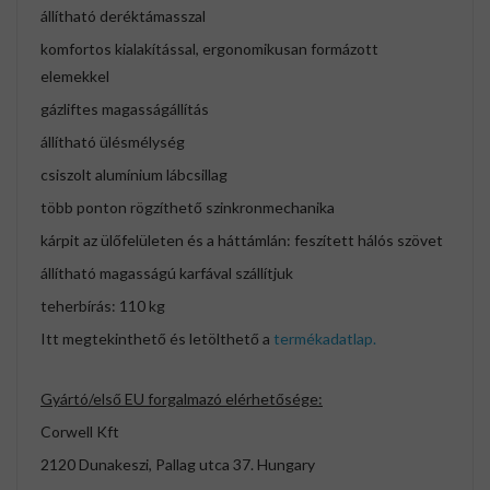
állítható deréktámasszal
komfortos kialakítással, ergonomikusan formázott
elemekkel
gázliftes magasságállítás
állítható ülésmélység
csiszolt alumínium lábcsillag
több ponton rögzíthető szinkronmechanika
kárpit az ülőfelületen és a háttámlán: feszített hálós szövet
állítható magasságú karfával szállítjuk
teherbírás: 110 kg
Itt megtekinthető és letölthető a
termékadatlap.
Gyártó/első EU forgalmazó elérhetősége:
Corwell Kft
2120 Dunakeszi, Pallag utca 37. Hungary