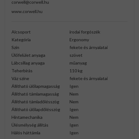
corwell@corwell.hu
www.corwell.hu
Alcsoport
irodai forgószék
Kategória
Ergonomy
Szín
fekete és árnyalatai
Ülőfelület anyaga
szövet
Lábcsillag anyaga
műanyag
Teherbírás
110 kg
Váz színe
fekete és árnyalatai
Állítható ülőlapmagasság
Igen
Állítható támlamagasság
Nem
Állítható támladőlésszög
Nem
Állítható ülőlapdőlésszög
Igen
Hintamechanika
Nem
Ülésmélység állítás
Igen
Hálós háttámla
Igen