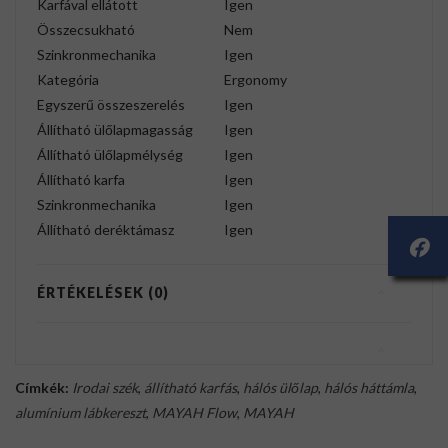
Karfával ellátott
Igen
Összecsukható
Nem
Szinkronmechanika
Igen
Kategória
Ergonomy
Egyszerű összeszerelés
Igen
Állítható ülőlapmagasság
Igen
Állítható ülőlapmélység
Igen
Állítható karfa
Igen
Szinkronmechanika
Igen
Állítható deréktámasz
Igen
ÉRTÉKELÉSEK (0)
Címkék:
Irodai szék
,
állítható karfás
,
hálós ülőlap
,
hálós háttámla
,
alumínium lábkereszt
,
MAYAH Flow
,
MAYAH