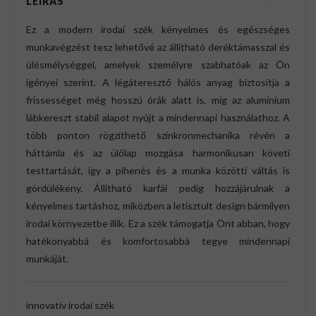
LEÍRÁS
Ez a modern irodai szék kényelmes és egészséges
munkavégzést tesz lehetővé az állítható deréktámasszal és
ülésmélységgel, amelyek személyre szabhatóak az Ön
igényei szerint. A légáteresztő hálós anyag biztosítja a
frissességet még hosszú órák alatt is, míg az alumínium
lábkereszt stabil alapot nyújt a mindennapi használathoz. A
több ponton rögzíthető szinkronmechanika révén a
háttámla és az ülőlap mozgása harmonikusan követi
testtartását, így a pihenés és a munka közötti váltás is
gördülékeny. Állítható karfái pedig hozzájárulnak a
kényelmes tartáshoz, miközben a letisztult design bármilyen
irodai környezetbe illik. Ez a szék támogatja Önt abban, hogy
hatékonyabbá és komfortosabbá tegye mindennapi
munkáját.
innovatív irodai szék