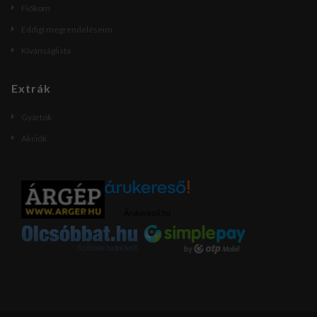
Fiókom
Eddigi megrendeléseim
Kívánságlista
Extrák
Gyártók
Akciók
Árukereső.hu