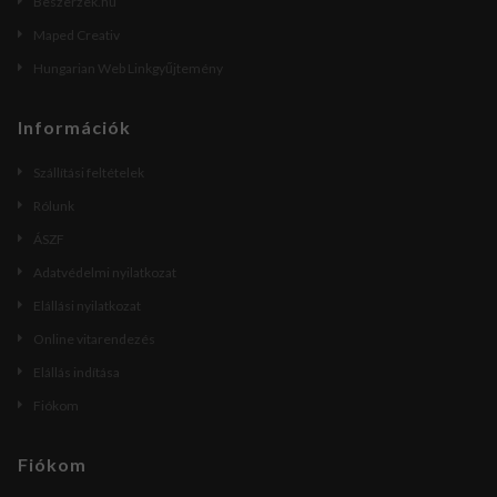
Beszerzek.hu
Maped Creativ
Hungarian Web Linkgyűjtemény
Információk
Szállítási feltételek
Rólunk
ÁSZF
Adatvédelmi nyilatkozat
Elállási nyilatkozat
Online vitarendezés
Elállás indítása
Fiókom
Fiókom