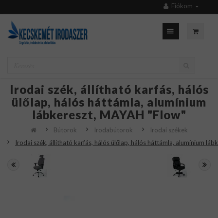
Fiókom
Irodai szék, állítható karfás, hálós
ülőlap, hálós háttámla, alumínium
lábkereszt, MAYAH "Flow"
Bútorok
Irodabútorok
Irodai székek
Irodai szék, állítható karfás, hálós ülőlap, hálós háttámla, alumínium l