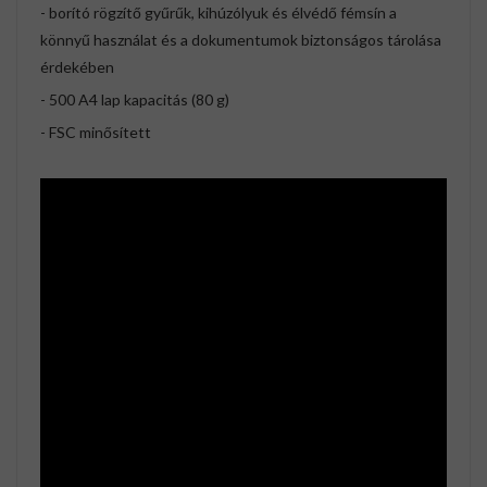
- borító rögzítő gyűrűk, kihúzólyuk és élvédő fémsín a
könnyű használat és a dokumentumok biztonságos tárolása
érdekében
- 500 A4 lap kapacitás (80 g)
- FSC minősített