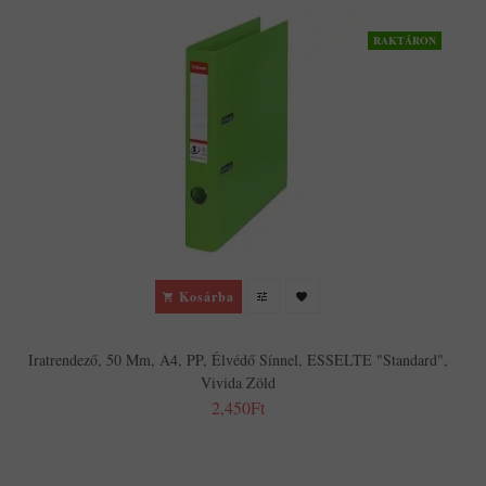
RAKTÁRON
I
Kosárba
Iratrendező, 50 Mm, A4, PP, Élvédő Sínnel, ESSELTE "Standard",
Vivida Zöld
2,450Ft