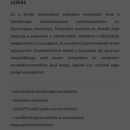
LEÍRÁS
Ez a bordó iratrendező praktikus megoldást kínál a
mindennapi dokumentumok rendszerezésére és
biztonságos tárolására. Strapabíró borítása és élvédő sínje
megóvja a papírokat a sérülésektől, miközben a kihúzólyuk
megkönnyíti a használatot. A cserélhető gerinccímkék révén
egyszerűen áttekinthetővé teheti a tartalmat, így gyorsan
megtalálhatja, amit keres. Kényelmes és rendezett
munkakörnyezethez járul hozzá, legyen szó otthoni vagy
irodai használatról.
- iratrendező mindennapi használatra
- standard szerkezet
- Kívül PP, belül szürke karton borítás
- cserélhető gerinccímkék az iratrendező
megszemélyesítéséhez