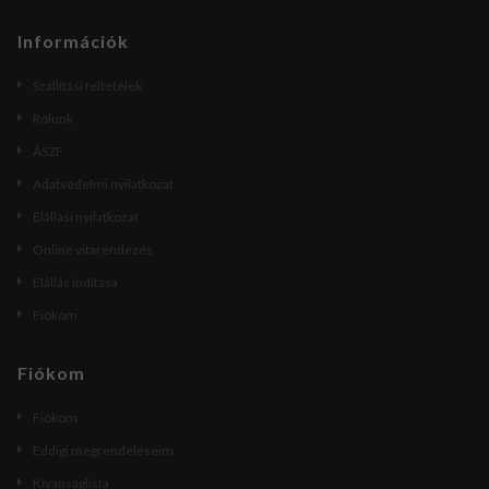
Információk
Szállítási feltételek
Rólunk
ÁSZF
Adatvédelmi nyilatkozat
Elállási nyilatkozat
Online vitarendezés
Elállás indítása
Fiókom
Fiókom
Fiókom
Eddigi megrendeléseim
Kívánságlista