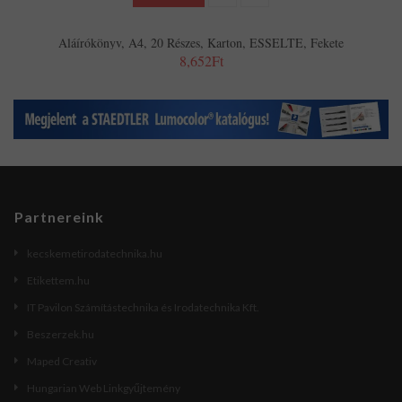
Aláírókönyv, A4, 20 Részes, Karton, ESSELTE, Fekete
8,652Ft
Partnereink
kecskemetirodatechnika.hu
Etikettem.hu
IT Pavilon Számítástechnika és Irodatechnika Kft.
Beszerzek.hu
Maped Creativ
Hungarian Web Linkgyűjtemény