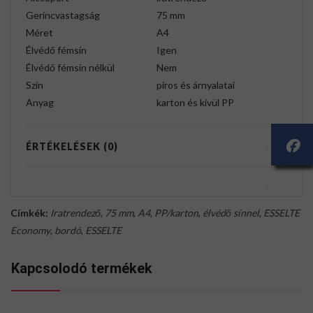
Gerincvastagság
75 mm
Méret
A4
Élvédő fémsín
Igen
Élvédő fémsín nélkül
Nem
Szín
piros és árnyalatai
Anyag
karton és kívül PP
ÉRTÉKELÉSEK (0)
Címkék:
Iratrendező
,
75 mm
,
A4
,
PP/karton
,
élvédő sínnel
,
ESSELTE
Economy
,
bordó
,
ESSELTE
Kapcsolodó termékek