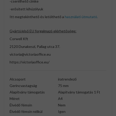
-cserélhető címke
-erősített kihúzólyuk
Itt megtekinthető és letölthető a
használati útmutató.
Gyártó/első EU forgalmazó elérhetősége:
Corwell Kft
2120 Dunakeszi, Pallag utca 37.
victoria@victoriaoffice.eu
https://victoriaoffice.eu/
Alcsoport
iratrendező
Gerincvastagság
75 mm
Alapítvány támogatás
Alapítvány támogatás 1 Ft
Méret
A4
Élvédő fémsín
Nem
Élvédő fémsín nélkül
Igen