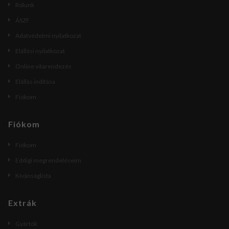
Rólunk
ÁSZF
Adatvédelmi nyilatkozat
Elállási nyilatkozat
Online vitarendezés
Elállás indítása
Fiókom
Fiókom
Fiókom
Eddigi megrendeléseim
Kívánságlista
Extrák
Gyártók