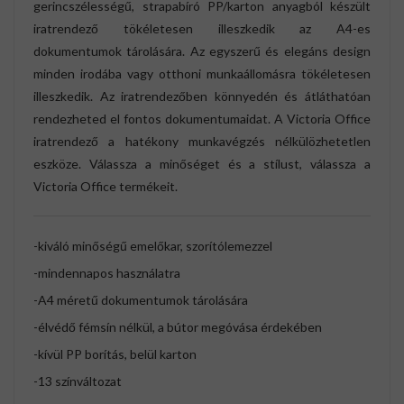
gerincszélességű, strapabíró PP/karton anyagból készült
iratrendező tökéletesen illeszkedik az A4-es
dokumentumok tárolására. Az egyszerű és elegáns design
minden irodába vagy otthoni munkaállomásra tökéletesen
illeszkedik. Az iratrendezőben könnyedén és átláthatóan
rendezheted el fontos dokumentumaidat. A Victoria Office
iratrendező a hatékony munkavégzés nélkülözhetetlen
eszköze. Válassza a minőséget és a stílust, válassza a
Victoria Office termékeit.
-kiváló minőségű emelőkar, szorítólemezzel
-mindennapos használatra
-A4 méretű dokumentumok tárolására
-élvédő fémsín nélkül, a bútor megóvása érdekében
-kívül PP borítás, belül karton
-13 színváltozat