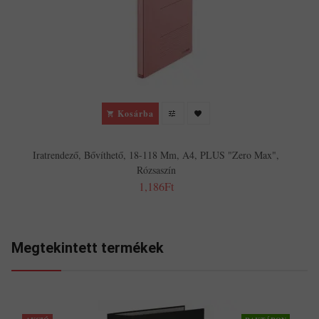
I
Kosárba
Iratrendező, Bővíthető, 18-118 Mm, A4, PLUS "Zero Max",
Rózsaszín
1,186Ft
Megtekintett termékek