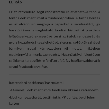
LEÍRÁS
Ez az iratrendező segít rendszerezni és átláthatóvá tenni a
fontos dokumentumait a mindennapokban. A tartós borítás
és az élvédő sín megóvja a papírokat a sérülésektől, így
hosszú távon is megbízható tárolást biztosít. A praktikus
lefűzőszerkezet egyszerűvé teszi az iratok rendezését és
gyors hozzáférést tesz lehetővé. Elegáns, sötétkék színével
bármilyen irodai környezetben jól mutat, miközben
megkönnyíti a munkaszervezést. Használatával jelentősen
csökken a keresgélésre fordított idő, így hatékonyabbá válik
a napi feladatok kezelése.
Iratrendező hétköznapi használatra!
-A4 méretű dokumentumok tárolására alkalmas iratrendező
-kívül környezetbarát, textilmintás PP borítás, belül fehér
karton