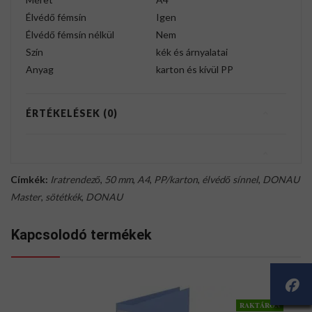
Élvédő fémsín
Igen
Élvédő fémsín nélkül
Nem
Szín
kék és árnyalatai
Anyag
karton és kívül PP
ÉRTÉKELÉSEK (0)
Címkék:
Iratrendező
,
50 mm
,
A4
,
PP/karton
,
élvédő sínnel
,
DONAU
Master
,
sötétkék
,
DONAU
Kapcsolodó termékek
RAKTÁRON