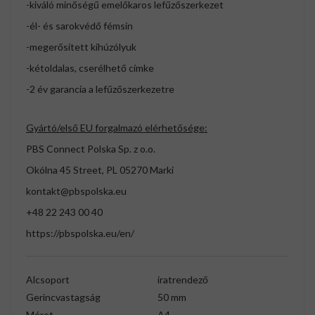
-kiváló minőségű emelőkaros lefűzőszerkezet
-él- és sarokvédő fémsín
-megerősített kihúzólyuk
-kétoldalas, cserélhető címke
-2 év garancia a lefűzőszerkezetre
Gyártó/első EU forgalmazó elérhetősége:
PBS Connect Polska Sp. z o.o.
Okólna 45 Street, PL 05270 Marki
kontakt@pbspolska.eu
+48 22 243 00 40
https://pbspolska.eu/en/
Alcsoport
iratrendező
Gerincvastagság
50 mm
Méret
A4