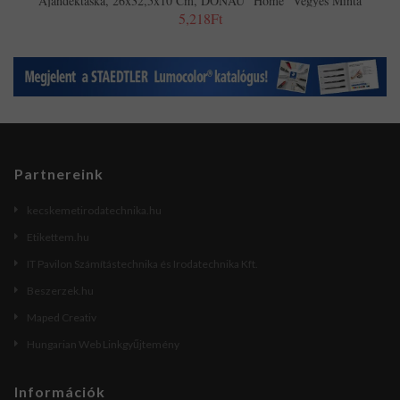
Ajándéktáska, 26x32,5x10 Cm, DONAU "Home" Vegyes Minta
5,218Ft
Partnereink
kecskemetirodatechnika.hu
Etikettem.hu
IT Pavilon Számítástechnika és Irodatechnika Kft.
Beszerzek.hu
Maped Creativ
Hungarian Web Linkgyűjtemény
Információk