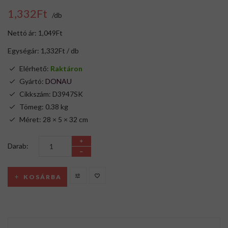
1,332Ft
/db
Nettó ár: 1,049Ft
Egységár: 1,332Ft / db
Elérhető:
Raktáron
Gyártó:
DONAU
Cikkszám: D3947SK
Tömeg: 0.38 kg
Méret: 28 × 5 × 32 cm
Darab:
KOSÁRBA