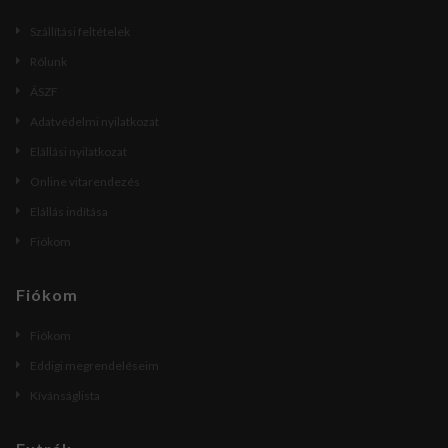
Szállítási feltételek
Rólunk
ÁSZF
Adatvédelmi nyilatkozat
Elállási nyilatkozat
Online vitarendezés
Elállás indítása
Fiókom
Fiókom
Fiókom
Eddigi megrendeléseim
Kívánságlista