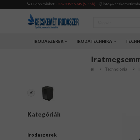
Hívjon minket:
+36203956949 (9-16h)
info@kecskemetiroda
IRODASZEREK
IRODATECHNIKA
TECHN
Iratmegsemmi
Technológia
Kategóriák
Irodaszerek