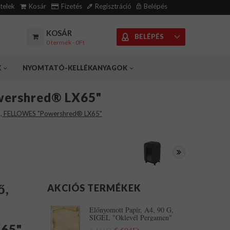
ételek
Kosár
Fizetés
Regisztráció
Belépés
KOSÁR
BELÉPÉS
0 termék - 0Ft
K
NYOMTATÓ-KELLÉKANYAGOK
owershred® LX65"
lap, FELLOWES "Powershred® LX65"
ő,
AKCIÓS TERMÉKEK
Előnyomott Papír, A4, 90 G,
SIGEL "Oklevél Pergamen"
X65"