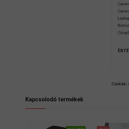
Garanc
Garan
Lapka
Bizton
Görgő
ÉRTÉ
Címkék:
Kapcsolodó termékek
RAKTÁRON
AKCIÓ