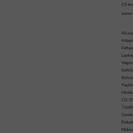
CS-be
www.f
Alcso
Adago
Felhas
Lapka
Vágás
SafeS
Bizton
Papírk
Hitel
CD, D
Tűzők
Gemka
Elaka
Működ