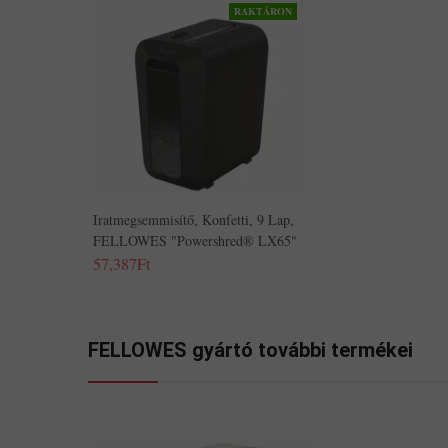
RAKTÁRON
Iratmegsemmisítő, Konfetti, 9 Lap,
FELLOWES "Powershred® LX65"
57,387Ft
FELLOWES gyártó további termékei