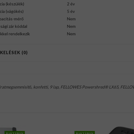
ia (készülék)
2 év
cia (vágókés)
5 év
pacitás-mérő
Nem
sági zár kóddal
Nem
kkel rendelkezik
Nem
KELÉSEK (0)
Iratmegsemmisítő
,
konfetti
,
9 lap
,
FELLOWES Powershred® LX65
,
FELLO
RAKTÁRON
RAKTÁRON