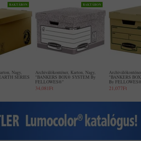
RAKTÁRON
RAKTÁRON
arton, Nagy,
Archiválókonténer, Karton, Nagy,
Archiválókonténer
EARTH SERIES
"BANKERS BOX® SYSTEM By
"BANKERS BOX
FELLOWES®"
By FELLOWES
34,081Ft
21,077Ft