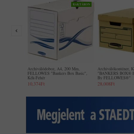
RAKTÁRON
Archiválódoboz, A4, 200 Mm,
Archiválókonténer, K
FELLOWES "Bankers Box Basic",
"BANKERS BOX® 
Kék-Fehér
By FELLOWES®"
10,374Ft
28,008Ft