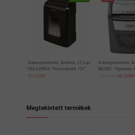
Iratmegsemmisítő, Konfetti, 12 Lap,
Iratmegsemmisítő, Ko
FELLOWES "Powershred® 12C"
REXEL "Optimum A
53,322Ft
89,268Ft
115,114Ft
Megtekintett termékek