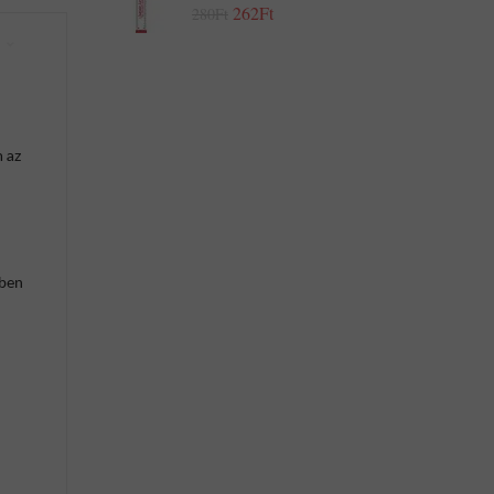
262Ft
280Ft
 az
ében