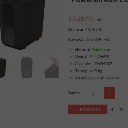
57,387Ft
/db
Nettó ár: 45,187Ft
Egységár: 57,387Ft / db
Elérhető:
Raktáron
Gyártó:
FELLOWES
Cikkszám: IFW44007
Tömeg: 6.15 kg
Méret: 26.3 × 39 × 43 cm
Darab:
KOSÁRBA