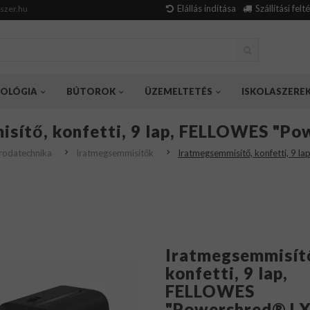
Elállás indítása
Szállítási felt
szer.hu
OLÓGIA
BÚTOROK
ÜZEMELTETÉS
ISKOLASZERE
sítő, konfetti, 9 lap, FELLOWES "P
Irodatechnika
Iratmegsemmisítők
Iratmegsemmisítő, konfetti, 9 
Iratmegsemmisít
konfetti, 9 lap,
FELLOWES
"Powershred® L