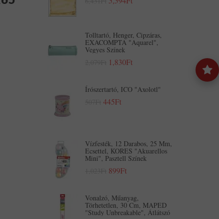
5,594Ft
6,431Ft
Tolltartó, Henger, Cipzáras,
EXACOMPTA "Aquarel",
Vegyes Színek
1,830Ft
2,079Ft
Írószertartó, ICO "Axolotl"
445Ft
507Ft
Vízfesték, 12 Darabos, 25 Mm,
Ecsettel, KORES "Akuarellos
Mini", Pasztell Színek
899Ft
1,023Ft
Vonalzó, Műanyag,
Törhetetlen, 30 Cm, MAPED
"Study Unbreakable", Átlátszó