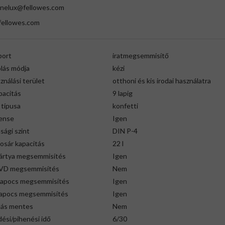
nelux@fellowes.com
ellowes.com
port
iratmegsemmisítő
lás módja
kézi
ználási terület
otthoni és kis irodai használatra
pacitás
9 lapig
 típusa
konfetti
ense
Igen
sági szint
DIN P-4
osár kapacitás
22 l
kártya megsemmisítés
Igen
VD megsemmisítés
Nem
apocs megsemmisítés
Igen
pocs megsemmisítés
Igen
dás mentes
Nem
ési/pihenési idő
6/30