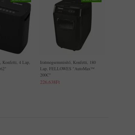
 Konfetti, 4 Lap,
Iratmegsemmisítő, Konfetti, 180
62"
Lap, FELLOWES "AutoMax™
200C"
226,638Ft