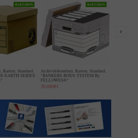
RAKTÁRON
RAKTÁRON
Archiválókont
"BANKERS 
FELLOWES®"
25,150Ft
, Karton, Standard,
Archiválókonténer, Karton, Standard,
® EARTH SERIES
"BANKERS BOX® SYSTEM By
®"
FELLOWES®"
30,080Ft