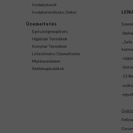
Irodabútorok
Irodaberendezés, Dekor
LEÍR
Üzemeltetés
Személ
Egészségmegőrzés
-lapka
Higiéniai Termékek
-„Safe
Konyhai Termékek
iratme
Létesítmény Üzemeltetés
-vágás
Munkavédelem
-bizto
Reklámajándékok
-
22 lit
-működ
-egyé
Gyárt
Fellow
Geswo