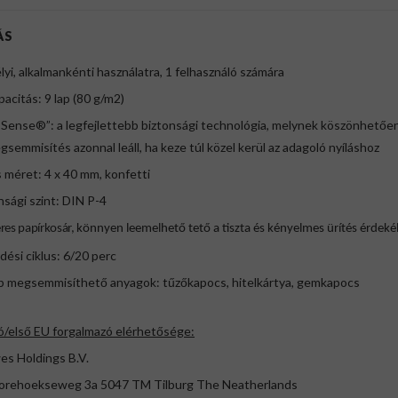
ÁS
yi, alkalmankénti használatra, 1 felhasználó számára
pacitás: 9 lap (80 g/m2)
 Sense®”: a legfejlettebb biztonsági technológia, melynek köszönhetően
gsemmisítés azonnal leáll, ha keze túl közel kerül az adagoló nyíláshoz
 méret: 4 x 40 mm, konfetti
nsági szint: DIN P-4
eres papírkosár,
könnyen leemelhető tető a tiszta és kényelmes ürítés érdek
ési ciklus: 6/20 perc
b megsemmisíthető anyagok: tűzőkapocs, hitelkártya, gemkapocs
ó/első EU forgalmazó elérhetősége:
es Holdings B.V.
rehoekseweg 3a 5047 TM Tilburg The Neatherlands