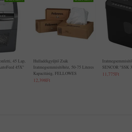
nfetti, 45 Lap,
Hulladékgyűjtő Zsák
Iratmegsemmisítő,
utoFeed 45X"
Iratmegsemmisítőhöz, 50-75 Literes
SENCOR "SSK 3
Kapacitásig, FELLOWES
11,775Ft
12,398Ft