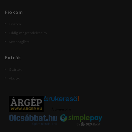
Fiókom
Fiókom
Eddigi megrendeléseim
Kívánságlista
Extrák
Gyártók
Akciók
Árukereső.hu