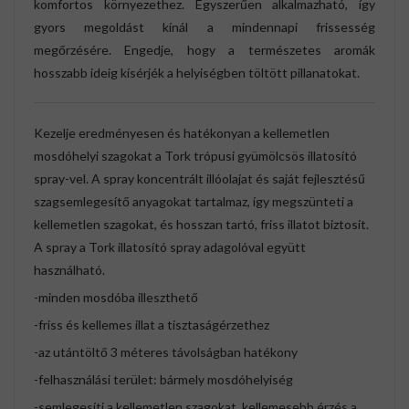
komfortos környezethez. Egyszerűen alkalmazható, így
gyors megoldást kínál a mindennapi frissesség
megőrzésére. Engedje, hogy a természetes aromák
hosszabb ideig kísérjék a helyiségben töltött pillanatokat.
Kezelje eredményesen és hatékonyan a kellemetlen
mosdóhelyi szagokat a Tork trópusi gyümölcsös illatosító
spray-vel. A spray koncentrált illóolajat és saját fejlesztésű
szagsemlegesítő anyagokat tartalmaz, így megszünteti a
kellemetlen szagokat, és hosszan tartó, friss illatot biztosít.
A spray a Tork illatosító spray adagolóval együtt
használható.
-minden mosdóba illeszthető
-friss és kellemes illat a tisztaságérzethez
-az utántöltő 3 méteres távolságban hatékony
-felhasználási terület: bármely mosdóhelyiség
-semlegesíti a kellemetlen szagokat, kellemesebb érzés a