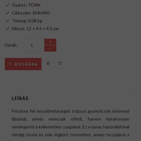
Gyártó:
TORK
Cikkszám: KHH480
Tömeg: 0.08 kg
Méret: 12 × 4.5 × 4.5 cm
Darab:
KOSÁRBA
LEÍRÁS
Frissítse fel mosdóhelyiségét trópusi gyümölcsök könnyed
illatával, amely nemcsak elfedi, hanem hatékonyan
semlegesíti a kellemetlen szagokat. Ez a spray használatával
mindig tiszta és üde légkört teremthet, amely hozzájárul a