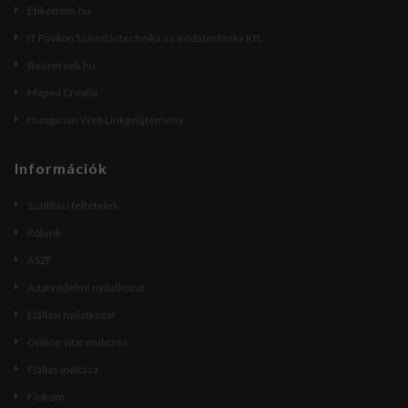
Etikettem.hu
IT Pavilon Számítástechnika és Irodatechnika Kft.
Beszerzek.hu
Maped Creativ
Hungarian Web Linkgyűjtemény
Információk
Szállítási feltételek
Rólunk
ÁSZF
Adatvédelmi nyilatkozat
Elállási nyilatkozat
Online vitarendezés
Elállás indítása
Fiókom