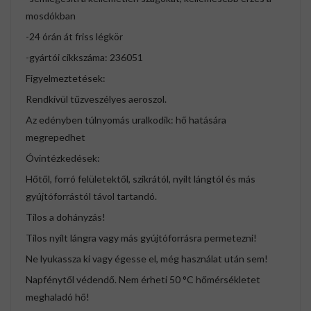
mosdókban
-24 órán át friss légkör
-gyártói cikkszáma: 236051
Figyelmeztetések:
Rendkívül tűzveszélyes aeroszol.
Az edényben túlnyomás uralkodik: hő hatására
megrepedhet
Óvintézkedések:
Hőtől, forró felületektől, szikrától, nyílt lángtól és más
gyújtóforrástól távol tartandó.
Tilos a dohányzás!
Tilos nyílt lángra vagy más gyújtóforrásra permetezni!
Ne lyukassza ki vagy égesse el, még használat után sem!
Napfénytől védendő. Nem érheti 50 °C hőmérsékletet
meghaladó hő!