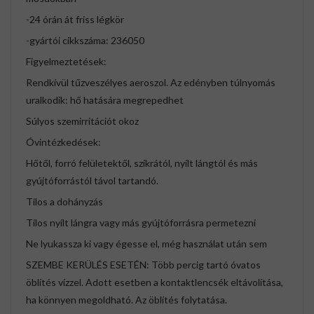
-24 órán át friss légkör
-gyártói cikkszáma: 236050
Figyelmeztetések:
Rendkívül tűzveszélyes aeroszol. Az edényben túlnyomás
uralkodik: hő hatására megrepedhet
Súlyos szemirritációt okoz
Óvintézkedések:
Hőtől, forró felületektől, szikrától, nyílt lángtól és más
gyújtóforrástól távol tartandó.
Tilos a dohányzás
Tilos nyílt lángra vagy más gyújtóforrásra permetezni
Ne lyukassza ki vagy égesse el, még használat után sem
SZEMBE KERÜLÉS ESETÉN: Több percig tartó óvatos
öblítés vízzel. Adott esetben a kontaktlencsék eltávolítása,
ha könnyen megoldható. Az öblítés folytatása.