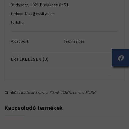
Budapest, 1021 Budakeszi út 51.
torkcontact@essity.com
tork.hu
Alcsoport
légfrissítés
ÉRTÉKELÉSEK (0)
Címkék:
Illatosító spray
,
75 ml
,
TORK
,
citrus
,
TORK
Kapcsolodó termékek