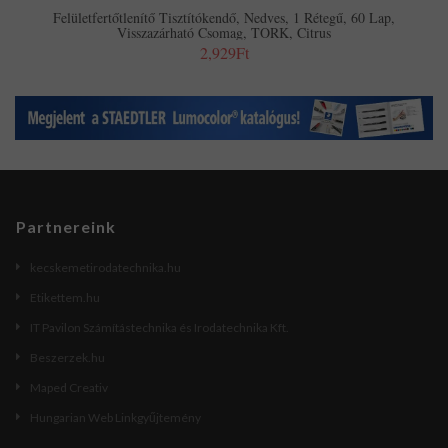
Felületfertőtlenítő Tisztítókendő, Nedves, 1 Rétegű, 60 Lap,
Visszazárható Csomag, TORK, Citrus
2,929Ft
Partnereink
kecskemetirodatechnika.hu
Etikettem.hu
IT Pavilon Számítástechnika és Irodatechnika Kft.
Beszerzek.hu
Maped Creativ
Hungarian Web Linkgyűjtemény