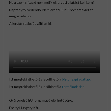
Ha a szemirritáció nem múlik el: orvosi ellátást kell kérni.
Napfénytől védendő. Nem érheti 50 °C hőmérsékletet
meghaladó hő
Allergiás reakciót válthat ki.
Itt megtekinthető és letölthető a
biztonsági adatlap.
Itt megtekinthető és letölthető a
termékadatlap.
Gyártó/első EU forgalmazó elérhetősége:
Essity Hungary Kft.