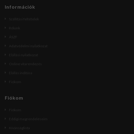
Információk
Szállítási feltételek
Rólunk
ÁSZF
Adatvédelmi nyilatkozat
Elállási nyilatkozat
Online vitarendezés
Elállás indítása
Fiókom
Fiókom
Fiókom
Eddigi megrendeléseim
Kívánságlista