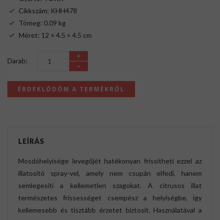
Cikkszám: KHH478
Tömeg: 0.09 kg
Méret: 12 × 4.5 × 4.5 cm
Darab:
ÉRDEKLŐDÖM A TERMÉKRŐL
LEÍRÁS
Mosdóhelyisége levegőjét hatékonyan frissítheti ezzel az
illatosító spray-vel, amely nem csupán elfedi, hanem
semlegesíti a kellemetlen szagokat. A citrusos illat
természetes frissességet csempész a helyiségbe, így
kellemesebb és tisztább érzetet biztosít. Használatával a