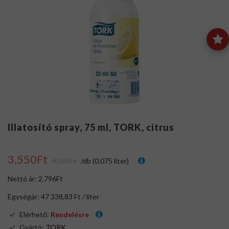
Illatosító spray, 75 ml, TORK, citrus
3,550Ft
4,001Ft
/db (0.075 liter)
Nettó ár: 2,796Ft
Egységár: 47 338,83 Ft / liter
Elérhető:
Rendelésre
Gyártó:
TORK