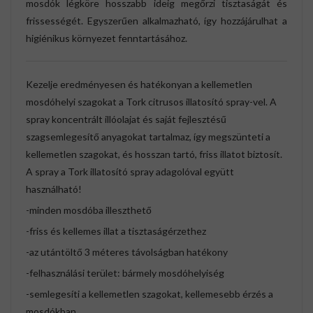
mosdók légköre hosszabb ideig megőrzi tisztaságát és
frissességét. Egyszerűen alkalmazható, így hozzájárulhat a
higiénikus környezet fenntartásához.
Kezelje eredményesen és hatékonyan a kellemetlen
mosdóhelyi szagokat a Tork citrusos illatosító spray-vel. A
spray koncentrált illóolajat és saját fejlesztésű
szagsemlegesítő anyagokat tartalmaz, így megszünteti a
kellemetlen szagokat, és hosszan tartó, friss illatot biztosít.
A spray a Tork illatosító spray adagolóval együtt
használható!
-minden mosdóba illeszthető
-friss és kellemes illat a tisztaságérzethez
-az utántöltő 3 méteres távolságban hatékony
-felhasználási terület: bármely mosdóhelyiség
-semlegesíti a kellemetlen szagokat, kellemesebb érzés a
mosdókban