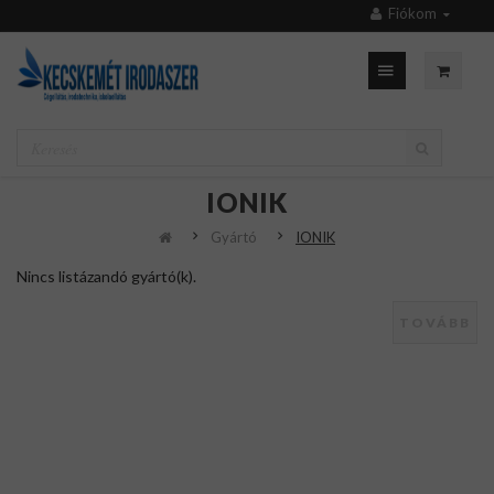
Fiókom
IONIK
Gyártó
IONIK
Nincs listázandó gyártó(k).
TOVÁBB