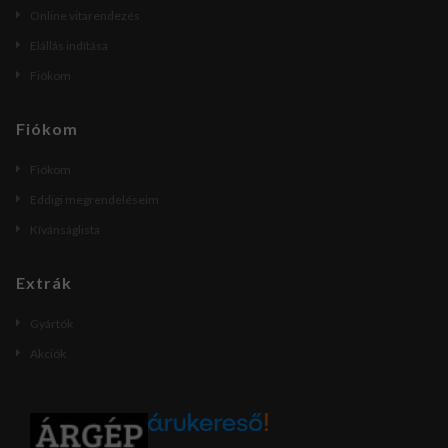
Online vitarendezés
Elállás indítása
Fiókom
Fiókom
Fiókom
Eddigi megrendeléseim
Kívánságlista
Extrák
Gyártók
Akciók