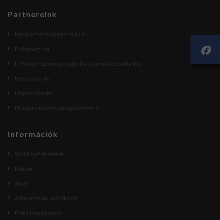
Partnereink
kecskemetirodatechnika.hu
Etikettem.hu
IT Pavilon Számítástechnika és Irodatechnika Kft.
Beszerzek.hu
Maped Creativ
Hungarian Web Linkgyűjtemény
Információk
Szállítási feltételek
Rólunk
ÁSZF
Adatvédelmi nyilatkozat
Elállási nyilatkozat