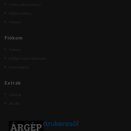
Online vitarendezés
Elállás indítása
Fiókom
Fiókom
Fiókom
Eddigi megrendeléseim
Kívánságlista
Extrák
Gyártók
Akciók