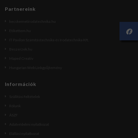
Partnereink
kecskemetirodatechnika.hu
Etikettem.hu
IT Pavilon Számítástechnika és Irodatechnika Kft.
Beszerzek.hu
Maped Creativ
Hungarian Web Linkgyűjtemény
Információk
Szállítási feltételek
Rólunk
ÁSZF
Adatvédelmi nyilatkozat
Elállási nyilatkozat