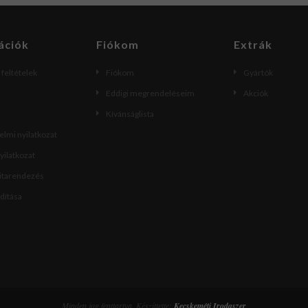
ációk
Fiókom
Extrák
i feltételek
Fiókom
Gyártók
Eddigi megrendeléseim
Akciók
Kívánságlista
lmi nyilatkozat
nyilatkozat
vitarendezés
ndítása
Minden jog fenttartva. Készíttette:
Kecskeméti Irodaszer