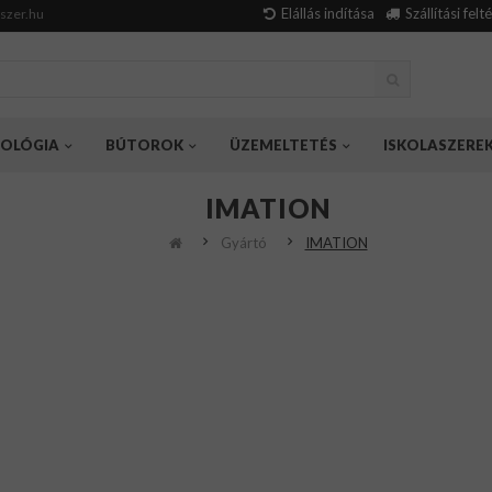
Elállás indítása
Szállítási felt
szer.hu
OLÓGIA
BÚTOROK
ÜZEMELTETÉS
ISKOLASZERE
IMATION
Gyártó
IMATION