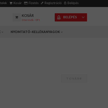
ételek
Kosár
Fizetés
Regisztráció
Belépés
KOSÁR
BELÉPÉS
0 termék - 0Ft
K
NYOMTATÓ-KELLÉKANYAGOK
TOVÁBB