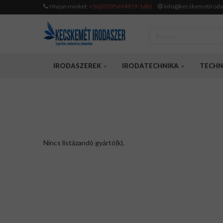
Hívjon minket:
+36203956949 (9-16h)
info@kecskemetiroda
IRODASZEREK
IRODATECHNIKA
TECHN
Nincs listázandó gyártó(k).