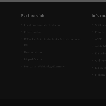
Partnereink
Inform
kecskemetirodatechnika.hu
Szállítás
Etikettem.hu
Rólunk
IT Pavilon Számítástechnika és Irodatechnika
ÁSZF
Kft.
Adatvéde
Beszerzek.hu
Elállási 
Maped Creativ
Online 
Hungarian Web Linkgyűjtemény
Elállás i
Fiókom