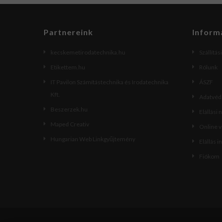
Partnereink
Inform
kecskemetirodatechnika.hu
Szállítás
Etikettem.hu
Rólunk
IT Pavilon Számítástechnika és Irodatechnika
ÁSZF
Kft.
Adatvéde
Beszerzek.hu
Elállási 
Maped Creativ
Online 
Hungarian Web Linkgyűjtemény
Elállás i
Fiókom