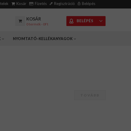
ételek
Kosár
Fizetés
Regisztráció
Belépés
KOSÁR
BELÉPÉS
0 termék - 0Ft
K
NYOMTATÓ-KELLÉKANYAGOK
TOVÁBB