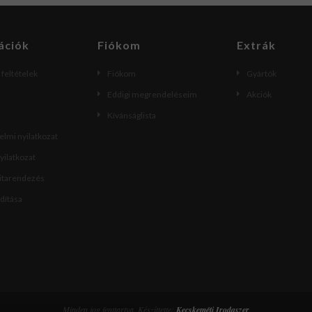
ációk
Fiókom
Extrák
i feltételek
Fiókom
Gyártók
Eddigi megrendeléseim
Akciók
Kívánságlista
lmi nyilatkozat
nyilatkozat
vitarendezés
ndítása
Minden jog fenttartva. Készíttette:
Kecskeméti Irodaszer