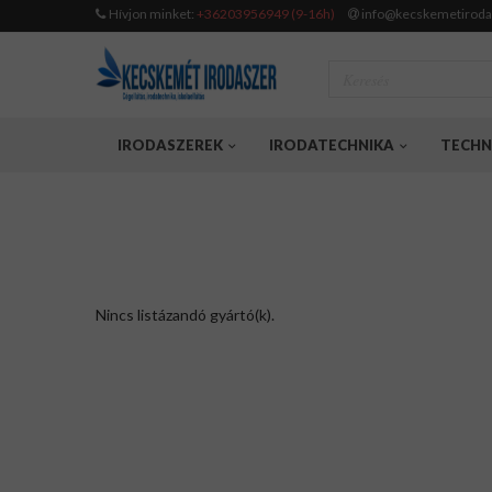
Hívjon minket:
+36203956949 (9-16h)
info@kecskemetiroda
IRODASZEREK
IRODATECHNIKA
TECHN
Nincs listázandó gyártó(k).