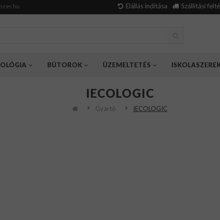
Elállás indítása
Szállítási felt
szer.hu
OLÓGIA
BÚTOROK
ÜZEMELTETÉS
ISKOLASZERE
IECOLOGIC
Gyártó
IECOLOGIC