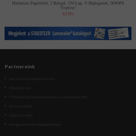
Háztartási Papírtörlő, 2 Rétegű, 150 Lap, V-Hajtogatott, OOOPS
"Express"
635Ft
Partnereink
kecskemetirodatechnika.hu
Etikettem.hu
IT Pavilon Számítástechnika és Irodatechnika Kft.
Beszerzek.hu
Maped Creativ
Hungarian Web Linkgyűjtemény