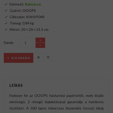
Elérhető:
Raktáron
Gyártó:
OOOPS
Cikkszám: KHHVP048
Tömeg: 0.84 kg
Méret: 20 × 20 × 21.5 cm
Darab:
KOSÁRBA
LEÍRÁS
Fedezze fel az OOOPS háztartási papírtörlőt, mely kiváló
minőségű, 2 rétegű kialakításával garantálja a hatékony
tisztítást. A 500 lapos tekercses kiszerelés hosszú ideig