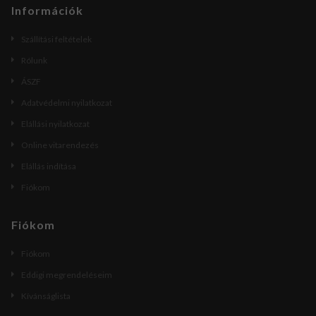
Információk
Szállítási feltételek
Rólunk
ÁSZF
Adatvédelmi nyilatkozat
Elállási nyilatkozat
Online vitarendezés
Elállás indítása
Fiókom
Fiókom
Fiókom
Eddigi megrendeléseim
Kívánságlista