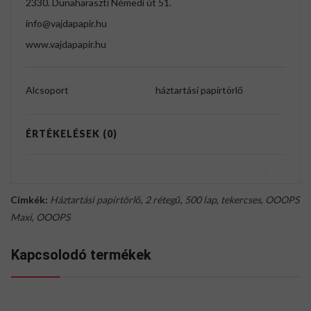
2330. Dunaharaszti Némedi út 51.
info@vajdapapir.hu
www.vajdapapir.hu
Alcsoport
háztartási papírtörlő
ÉRTÉKELÉSEK (0)
Címkék:
Háztartási papírtörlő
,
2 rétegű
,
500 lap
,
tekercses
,
OOOPS
Maxi
,
OOOPS
Kapcsolodó termékek