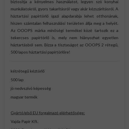
biztosítja a kényelmes használatot, legyen szó konyhai
munkálatokról, gyors takarításról vagy akár kézszárításról. A
háztartási papírtörlő igazi alapdarabja lehet otthonának,
hiszen számtalan felhasználási területen állja meg a helyét.
Az OOOPS márka minőségi termékei közé tartozik ez a
tekercses papírtörlő is, mely nem hiányozhat egyetlen
háztartásból sem. Bízza a tisztaságot az OOOPS 2 rétegű,
500 lapos háztartási papírtörlőre!
kétrétegű kéztörlő
500 lap
jó nedvszívó képesség
magyar termék
Gyártó/első EU forgalmazó elérhetősége:
Vajda Papír Kft.