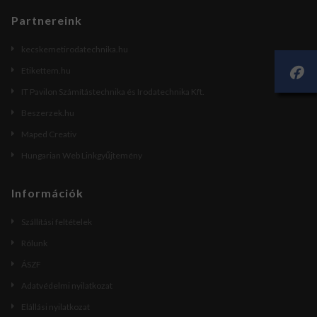
Partnereink
kecskemetirodatechnika.hu
Etikettem.hu
IT Pavilon Számítástechnika és Irodatechnika Kft.
Beszerzek.hu
Maped Creativ
Hungarian Web Linkgyűjtemény
Információk
Szállítási feltételek
Rólunk
ÁSZF
Adatvédelmi nyilatkozat
Elállási nyilatkozat