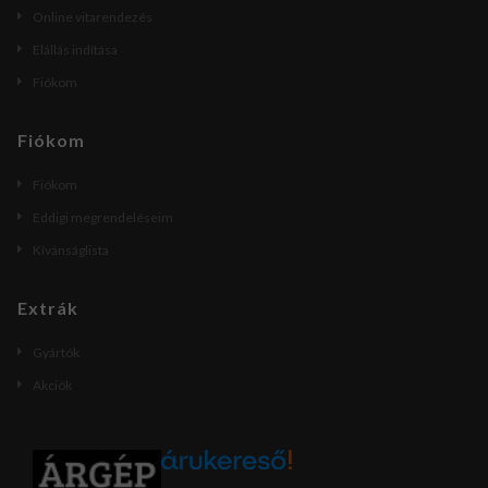
Online vitarendezés
Elállás indítása
Fiókom
Fiókom
Fiókom
Eddigi megrendeléseim
Kívánságlista
Extrák
Gyártók
Akciók