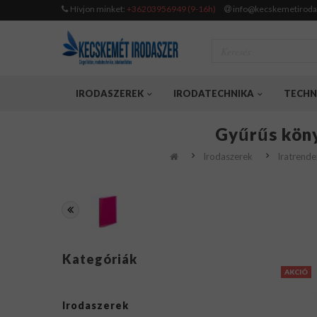
Hívjon minket:
+36203956949 (9-16h)
info@kecskemetiroda
IRODASZEREK
IRODATECHNIKA
TECHN
Gyűrűs köny
Irodaszerek
Iratrende
Kategóriák
AKCIÓ
Irodaszerek