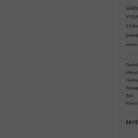
Gyárt
VIQU
14 Ru
lpalix
www.v
Gyűrű
Méret
Gerin
Anya
Szín
Panor
ÉRTÉ