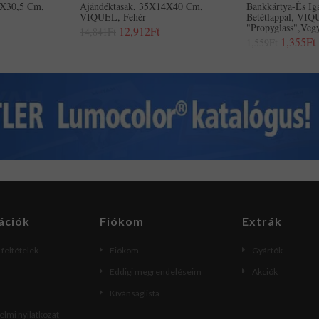
0X30,5 Cm,
Ajándéktasak, 35X14X40 Cm,
Bankkártya-És Iga
VIQUEL, Fehér
Betétlappal, VI
"Propyglass",veg
12,912Ft
14,841Ft
1,355Ft
1,559Ft
ációk
Fiókom
Extrák
i feltételek
Fiókom
Gyártók
Eddigi megrendeléseim
Akciók
Kívánságlista
lmi nyilatkozat