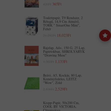
365Ft
420Ft
Toalettpapír, T9 Rendszer, 2
Rétegű, 14,9 Cm Átmérő,
TORK " SmartOne Mini",
Fehér
18,023Ft
21,292Ft
Rajzlap, A4+, 150 G, 25 Lap,
Papírtokban, SHKOLYARYK
"Drawing Muse"
1,133Ft
1,302Ft
Beíró, A5, Kockás, 80 Lap,
Keményfedeles, LEITZ
"Wow", Zöld
2,529Ft
2,836Ft
Krepp-Papír, 50x200 Cm,
COOL BY VICTORIA,
Citromsárga