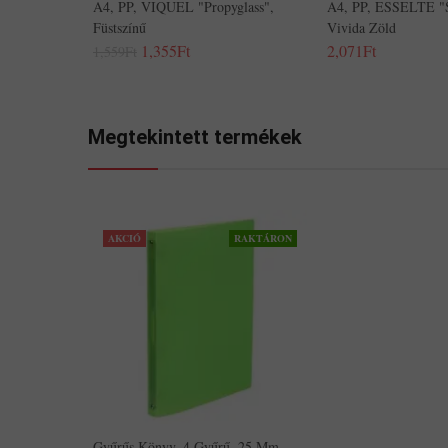
A4, PP, VIQUEL "Propyglass",
A4, PP, ESSELTE "S
Füstszínű
Vivida Zöld
1,355Ft
2,071Ft
1,559Ft
Megtekintett termékek
AKCIÓ
RAKTÁRON
Gyűrűs Könyv, 4 Gyűrű, 25 Mm,