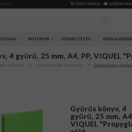
Elállás indítása
Szállítási felt
szer.hu
OLÓGIA
BÚTOROK
ÜZEMELTETÉS
ISKOLASZERE
v, 4 gyűrű, 25 mm, A4, PP, VIQUEL "Pr
zés, archiválás
Gyűrűs dossziék és könyvek
Gyűrűs könyv, 4 gyűrű
Gyűrűs könyv, 4
gyűrű, 25 mm, A4
VIQUEL "Propygla
zöld