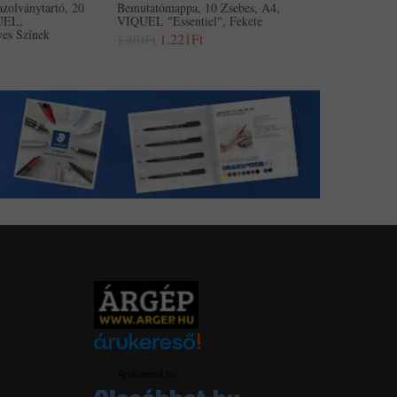
zolványtartó, 20
Bemutatómappa, 10 Zsebes, A4,
QUEL,
VIQUEL "Essentiel", Fekete
yes Színek
1,221Ft
1,404Ft
Árukereső.hu