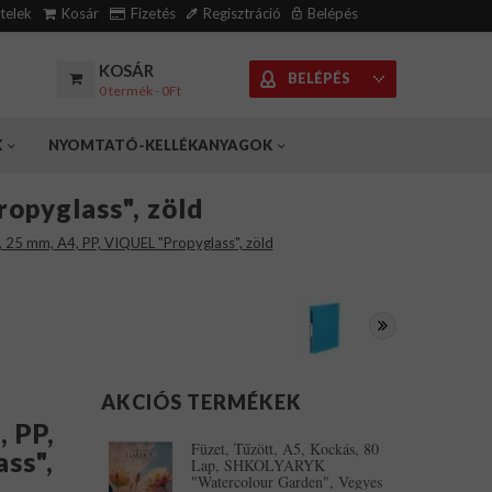
ételek
Kosár
Fizetés
Regisztráció
Belépés
KOSÁR
BELÉPÉS
0 termék - 0Ft
K
NYOMTATÓ-KELLÉKANYAGOK
opyglass", zöld
, 25 mm, A4, PP, VIQUEL "Propyglass", zöld
AKCIÓS TERMÉKEK
, PP,
Füzet, Tűzött, A5, Kockás, 80
ss",
Lap, SHKOLYARYK
"Watercolour Garden", Vegyes