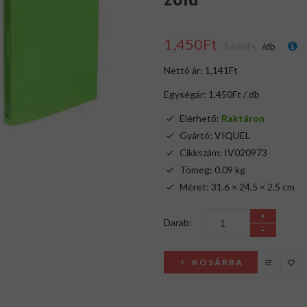
1,450Ft
1,666Ft
/db
Nettó ár: 1,141Ft
Egységár: 1,450Ft / db
Elérhető:
Raktáron
Gyártó:
VIQUEL
Cikkszám: IV020973
Tömeg: 0.09 kg
Méret: 31.6 × 24.5 × 2.5 cm
Darab:
KOSÁRBA