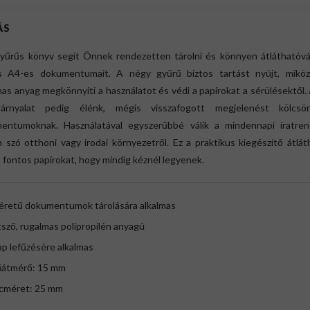
ÁS
gyűrűs könyv segít Önnek rendezetten tárolni és könnyen átláthatóvá
s A4-es dokumentumait. A négy gyűrű biztos tartást nyújt, mikö
as anyag megkönnyíti a használatot és védi a papírokat a sérülésektől. 
árnyalat pedig élénk, mégis visszafogott megjelenést kölcs
entumoknak. Használatával egyszerűbbé válik a mindennapi iratren
 szó otthoni vagy irodai környezetről. Ez a praktikus kiegészítő átlá
a fontos papírokat, hogy mindig kéznél legyenek.
éretű dokumentumok tárolására alkalmas
sző, rugalmas polipropilén anyagú
ap lefűzésére alkalmas
űátmérő: 15 mm
ncméret: 25 mm