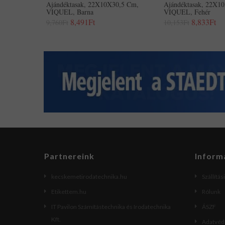
Ajándéktasak, 22X10X30,5 Cm,
Ajándéktasak, 22X1
VIQUEL, Barna
VIQUEL, Fehér
8,491Ft
8,833Ft
9,760Ft
10,153Ft
Partnereink
Inform
kecskemetirodatechnika.hu
Szállítás
Etikettem.hu
Rólunk
IT Pavilon Számítástechnika és Irodatechnika
ÁSZF
Kft.
Adatvéde