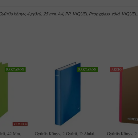
Gyűrűs könyv
,
4 gyűrű
,
25 mm
,
A4
,
PP
,
VIQUEL Propyglass
,
zöld
,
VIQUEL
RAKTÁRON
RAKTÁRON
AKCIÓ
űrű, 42 Mm,
Gyűrűs Könyv, 2 Gyűrű, D Alakú,
Gyűrűs Könyv, 2