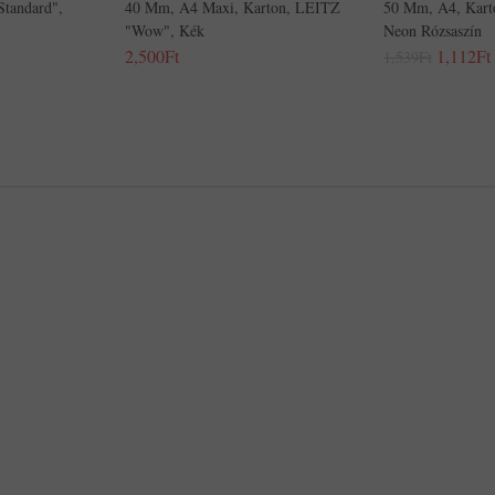
tandard",
40 Mm, A4 Maxi, Karton, LEITZ
50 Mm, A4, Kart
"Wow", Kék
Neon Rózsaszín
2,500Ft
1,112Ft
1,539Ft