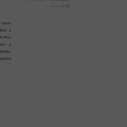
137Ft
143Ft
 tenni
zben a
A friss
önöz a
dezés,
thatóvá