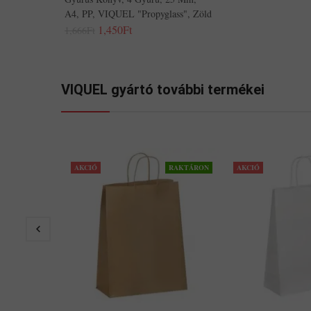
A4, PP, VIQUEL "Propyglass", Zöld
1,450Ft
1,666Ft
VIQUEL gyártó további termékei
AKCIÓ
RAKTÁRON
AKCIÓ