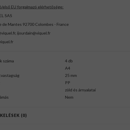
ó/első EU forgalmazó elérhetősége:
EL SAS
e de Mantes 92700 Colombes - France
@viquel.fr, ijourdain@viquel.fr
iquel.fr
k száma
4 db
A4
cvastagság
25 mm
g
PP
zöld és árnyalatai
ámás
Nem
KELÉSEK (0)