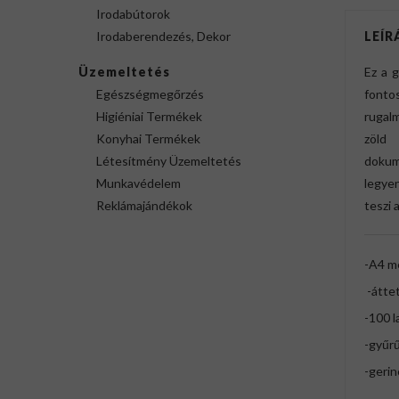
Irodabútorok
Irodaberendezés, Dekor
LEÍR
Üzemeltetés
Ez a 
Egészségmegőrzés
fonto
Higiéniai Termékek
rugalm
Konyhai Termékek
zöld 
Létesítmény Üzemeltetés
dokum
Munkavédelem
legyen
Reklámajándékok
teszi 
-A4 m
-áttet
-100 l
-gyűr
-geri