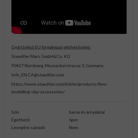
Gyártó/első EU forgalmazó elérhetősége:
Staedtler Mars GmbH&Co. KG
90427 Nürnberg, Moosackerstrasse 3, Germany
Info_EN.CA@staedtler.com
https://www.staedtler.com/intl/en/products/fimo-
modelling-clay-accessories/
Szín
barna és árnyalatai
Égethető
Igen
Levegőre száradó
Nem