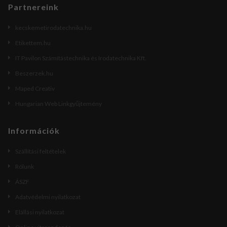
Partnereink
kecskemetirodatechnika.hu
Etikettem.hu
IT Pavilon Számítástechnika és Irodatechnika Kft.
Beszerzek.hu
Maped Creativ
Hungarian Web Linkgyűjtemény
Információk
Szállítási feltételek
Rólunk
ÁSZF
Adatvédelmi nyilatkozat
Elállási nyilatkozat