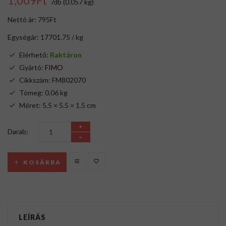
1,009Ft
/db (0.057 kg)
Nettó ár: 795Ft
Egységár: 17701.75 / kg
Elérhető:
Raktáron
Gyártó:
FIMO
Cikkszám: FM802070
Tömeg: 0.06 kg
Méret: 5.5 × 5.5 × 1.5 cm
Darab:
KOSÁRBA
LEÍRÁS