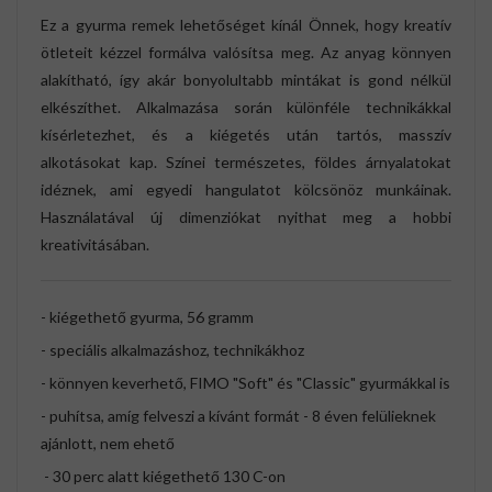
Ez a gyurma remek lehetőséget kínál Önnek, hogy kreatív
ötleteit kézzel formálva valósítsa meg. Az anyag könnyen
alakítható, így akár bonyolultabb mintákat is gond nélkül
elkészíthet. Alkalmazása során különféle technikákkal
kísérletezhet, és a kiégetés után tartós, masszív
alkotásokat kap. Színei természetes, földes árnyalatokat
idéznek, ami egyedi hangulatot kölcsönöz munkáinak.
Használatával új dimenziókat nyithat meg a hobbi
kreativitásában.
- kiégethető gyurma, 56 gramm
- speciális alkalmazáshoz, technikákhoz
- könnyen keverhető, FIMO "Soft" és "Classic" gyurmákkal is
- puhítsa, amíg felveszi a kívánt formát - 8 éven felülieknek
ajánlott, nem ehető
- 30 perc alatt kiégethető 130 C-on