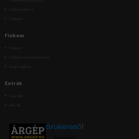
Online vitarendezés
Elállás indítása
Fiókom
Fiókom
Fiókom
Eddigi megrendeléseim
Kívánságlista
Extrák
Gyártók
Akciók
Árukereső.hu