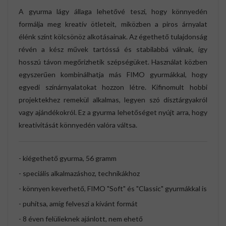
A gyurma lágy állaga lehetővé teszi, hogy könnyedén
formálja meg kreatív ötleteit, miközben a piros árnyalat
élénk színt kölcsönöz alkotásainak. Az égethető tulajdonság
révén a kész művek tartóssá és stabilabbá válnak, így
hosszú távon megőrizhetik szépségüket. Használat közben
egyszerűen kombinálhatja más FIMO gyurmákkal, hogy
egyedi színárnyalatokat hozzon létre. Kifinomult hobbi
projektekhez remekül alkalmas, legyen szó dísztárgyakról
vagy ajándékokról. Ez a gyurma lehetőséget nyújt arra, hogy
kreativitását könnyedén valóra váltsa.
- kiégethető gyurma, 56 gramm
- speciális alkalmazáshoz, technikákhoz
- könnyen keverhető, FIMO "Soft" és "Classic" gyurmákkal is
- puhítsa, amíg felveszi a kívánt formát
- 8 éven felülieknek ajánlott, nem ehető