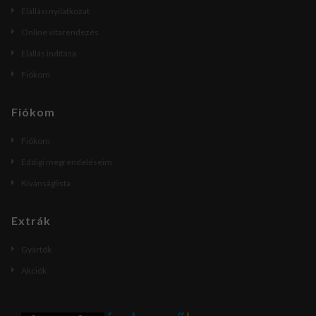
Elállási nyilatkozat
Online vitarendezés
Elállás indítása
Fiókom
Fiókom
Fiókom
Eddigi megrendeléseim
Kívánságlista
Extrák
Gyártók
Akciók