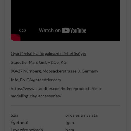
Gyártó/első EU forgalmazó elérhetősége:
Staedtler Mars GmbH&Co. KG
90427 Nürnberg, Moosackerstrasse 3, Germany
Info_EN.CA@staedtler.com
https://www.staedtler.com/intl/en/products/fimo-
modelling-clay-accessories/
Szín
piros és árnyalatai
Égethető
Igen
Levegőre száradó
Nem