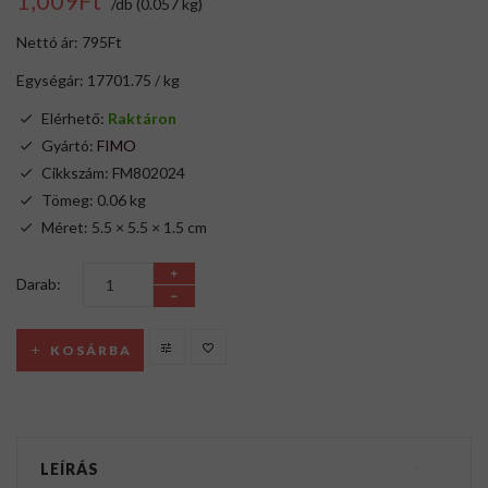
1,009Ft
/db (0.057 kg)
Nettó ár: 795Ft
Egységár: 17701.75 / kg
Elérhető:
Raktáron
Gyártó:
FIMO
Cikkszám: FM802024
Tömeg: 0.06 kg
Méret: 5.5 × 5.5 × 1.5 cm
Darab:
KOSÁRBA
LEÍRÁS