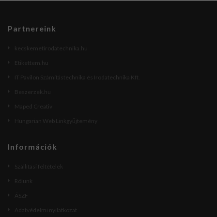
Partnereink
kecskemetirodatechnika.hu
Etikettem.hu
IT Pavilon Számítástechnika és Irodatechnika Kft.
Beszerzek.hu
Maped Creativ
Hungarian Web Linkgyűjtemény
Információk
Szállítási feltételek
Rólunk
ÁSZF
Adatvédelmi nyilatkozat