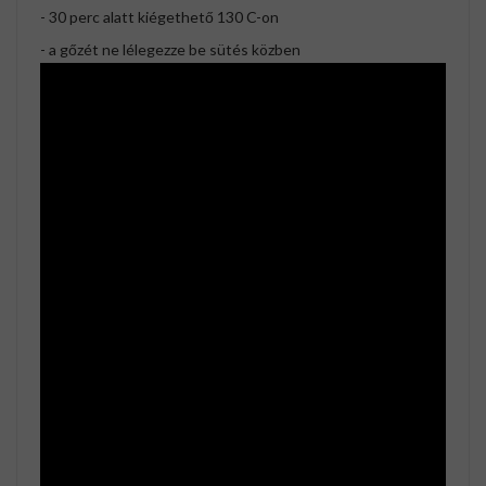
- 30 perc alatt kiégethető 130 C-on
- a gőzét ne lélegezze be sütés közben