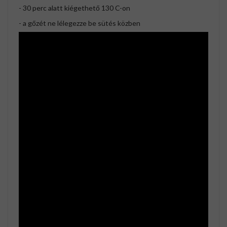
- 30 perc alatt kiégethető 130 C-on
- a gőzét ne lélegezze be sütés közben