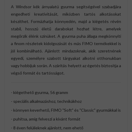
A Windsor kék árnyalatú gyurma segítségével szabadjára
engedheti kreativitását, miközben tartós alkotásokat
készíthet. Formázhatja könnyedén, majd a kiégetés révén
stabil, hosszú életű darabokat hozhat létre, amelyek
megőrzik élénk színüket. A gyurma puha állaga megkönnyíti
a finom részletek kidolgozását és más FIMO termékekkel is
jól kombinálható. Ajánlott mindazoknak, akik szeretnének
egyedi, személyre szabott tárgyakat alkotni otthonukban
vagy hobbijuk során. A szárítás helyett az égetés biztosítja a
végső formát és tartósságot.
- kiégethető gyurma, 56 gramm
- speciális alkalmazáshoz, technikákhoz
- könnyen keverhető, FIMO "Soft" és "Classic" gyurmákkal is
- puhítsa, amíg felveszi a kívánt formát
- 8 éven felülieknek ajánlott, nem ehető