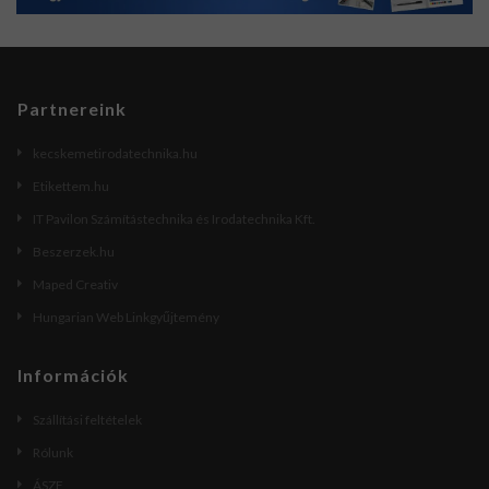
Partnereink
kecskemetirodatechnika.hu
Etikettem.hu
IT Pavilon Számítástechnika és Irodatechnika Kft.
Beszerzek.hu
Maped Creativ
Hungarian Web Linkgyűjtemény
Információk
Szállítási feltételek
Rólunk
ÁSZF