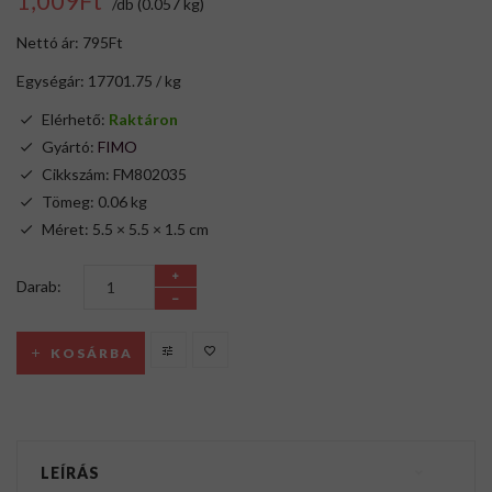
1,009Ft
/db (0.057 kg)
Nettó ár: 795Ft
Egységár: 17701.75 / kg
Elérhető:
Raktáron
Gyártó:
FIMO
Cikkszám: FM802035
Tömeg: 0.06 kg
Méret: 5.5 × 5.5 × 1.5 cm
Darab:
KOSÁRBA
LEÍRÁS