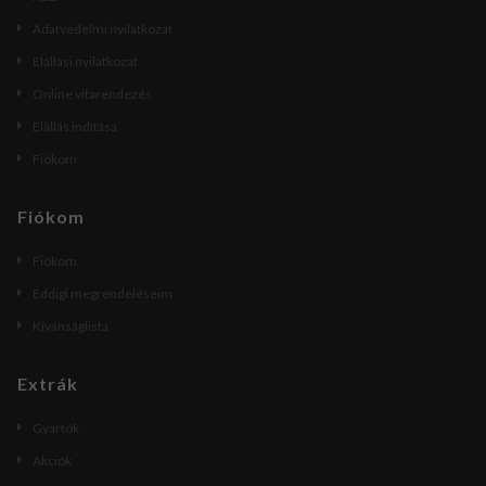
Adatvédelmi nyilatkozat
Elállási nyilatkozat
Online vitarendezés
Elállás indítása
Fiókom
Fiókom
Fiókom
Eddigi megrendeléseim
Kívánságlista
Extrák
Gyártók
Akciók