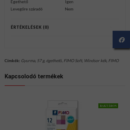
Égethető
Igen
Levegőre száradó
Nem
ÉRTÉKELÉSEK (0)
Címkék:
Gyurma
,
57 g
,
égethető
,
FIMO Soft
,
Windsor kék
,
FIMO
Kapcsolodó termékek
RAKTÁRON