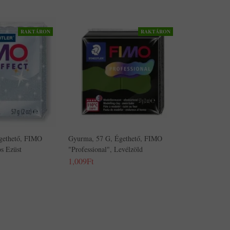
RAKTÁRON
RAKTÁRON
gethető, FIMO
Gyurma, 57 G, Égethető, FIMO
os Ezüst
"Professional", Levélzöld
1,009Ft