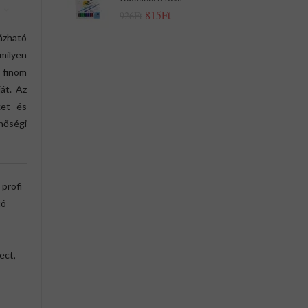
815Ft
926Ft
mázható
rmilyen
l finom
át. Az
ket és
nőségi
profi
tó
ect,