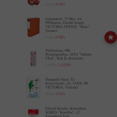
574Ft
641Ft
Iratrendező, 75 Mm, A4,
PP/karton, Élvédő Sínnel,
VICTORIA OFFICE, "Basic",
Narancs
670Ft
713Ft
Töltőceruza, HB,
Nyomógombos, APLI "Infinite
Click", Kék És Rózsaszín
1,453Ft
1,578Ft
Öntapadó Füzet- És
Könyvborító, A5, COOL BY
VICTORIA, Víztiszta
451Ft
472Ft
Filctoll Készlet, Kimosható,
KORES "Korellos", 12
Különböző Szín