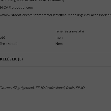
EN.CA@staedtler.com
//www.staedtler.com/intl/en/products/fimo-modelling-clay-accessories/
fehér és árnyalatai
ető
Igen
őre száradó
Nem
KELÉSEK (0)
Gyurma
,
57 g
,
égethető
,
FIMO Professional
,
fehér
,
FIMO