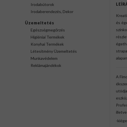
LEÍR
Irodabútorok
Irodaberendezés, Dekor
Kreatí
és ége
Üzemeltetés
színko
Egészségmegőrzés
részl
Higiéniai Termékek
égeth
Konyhai Termékek
strap
Létesítmény Üzemeltetés
alapan
Munkavédelem
Reklámajándékok
A Fimo
ékszer
utódja
eszköz
Profes
illetv
-kiég