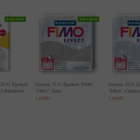
RAKTÁRON
RAKTÁRON
x25 G, Égethető,
Gyurma, 57 G, Égethető, FIMO
Gyurma, 57 G, É
12 Különböző
"Effect", Ezüst
"Effect", Csillám
1,009Ft
1,009Ft