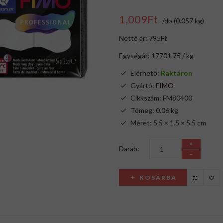
1,009Ft
/db (0.057 kg)
Nettó ár: 795Ft
Egységár: 17701.75 / kg
Elérhető:
Raktáron
Gyártó:
FIMO
Cikkszám: FM80400
Tömeg: 0.06 kg
Méret: 5.5 × 1.5 × 5.5 cm
Darab:
KOSÁRBA