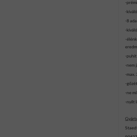
-prém
-kivál
-8 ad
-kivá
-élénk
eredm
-puhít
-nem 
-max. 
-gőzét
-ne mi
-nyílt
Gyárt
Staed
90427