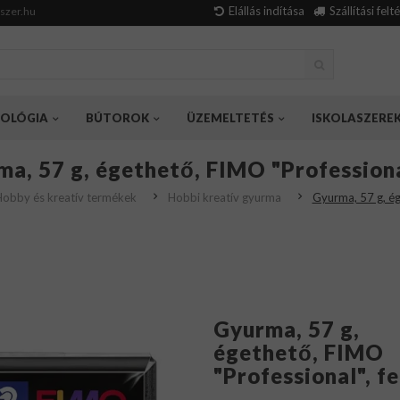
Elállás indítása
Szállítási felt
szer.hu
OLÓGIA
BÚTOROK
ÜZEMELTETÉS
ISKOLASZERE
a, 57 g, égethető, FIMO "Professiona
obby és kreatív termékek
Hobbi kreatív gyurma
Gyurma, 57 g, ég
Gyurma, 57 g,
égethető, FIMO
"Professional", f