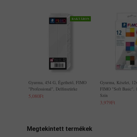
RAKTÁRON
Gyurma, 454 G, Égethető, FIMO
Gyurma, Készlet, 12
"Professional", Delfinszürke
FIMO "Soft Basic", 
Szín
5,080Ft
3,979Ft
Megtekintett termékek