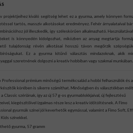
ÁS
v projektjeihez kiváló segítség lehet ez a gyurma, amely könnyen for
téssel tartós, masszív alkotásokat eredményez. Fehér árnyalataival bá
mbinációhoz jól illeszkedik, így széleskörűen alkalmazható. Használatáva
eteket is könnyedén kidolgozhat, miközben az anyag megtartja formáj
ető tulajdonság révén alkotásai hosszú távon megőrzik szépségü
abíróságukat. Ez a gyurma kitűnő választás mindazoknak, akik mi
yaggal szeretnének dolgozni a kreatív hobbiban vagy szakmai munkában.
 Professional prémium minőségű termékcsalád a hobbi felhasználók és a 
készítők körében is sikerre számíthat. Minőségben és választékban mél
 a Classic szériának, így az új 57 g-os gyurmablokkjaival, új fejlesztésű
eivel, kiegészítőivel izgalmas része lesz a kreatív időtöltésnek. A Fimo
sional gyurmák színei jól keverhetők egymással, valamint a Fimo Soft, Eff
e Kids színekkel.
ethető gyurma, 57 gramm