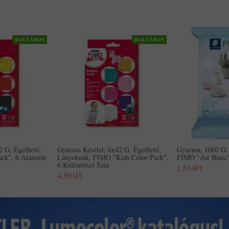
RAKTÁRON
RAKTÁRON
2 G, Égethető,
Gyurma Készlet, 6x42 G, Égethető,
Gyurma, 1000 G, 
ck", 6 Alapszín
Lányoknak, FIMO "Kids Color Pack",
FIMO "Air Basic"
6 Különböző Szín
1,814Ft
4,501Ft