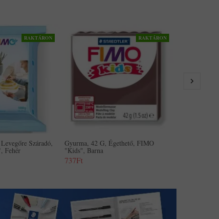
RAKTÁRON
RAKTÁRON
Gyurma, 42 G
"Kids", Fehér
737Ft
Levegőre Száradó,
Gyurma, 42 G, Égethető, FIMO
, Fehér
"Kids", Barna
737Ft