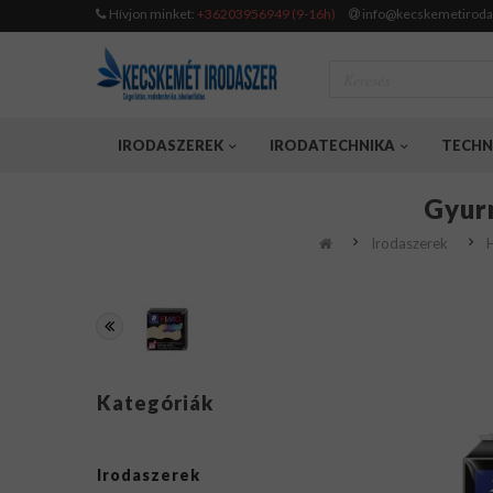
Hívjon minket:
+36203956949 (9-16h)
info@kecskemetiroda
IRODASZEREK
IRODATECHNIKA
TECHN
Gyurm
Irodaszerek
H
Kategóriák
Irodaszerek