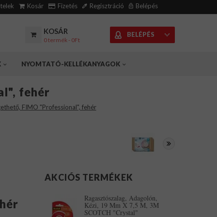
ételek
Kosár
Fizetés
Regisztráció
Belépés
KOSÁR
BELÉPÉS
0 termék - 0Ft
K
NYOMTATÓ-KELLÉKANYAGOK
l", fehér
ethető, FIMO "Professional", fehér
AKCIÓS TERMÉKEK
Ragasztószalag, Adagolón,
ehér
Kézi, 19 Mm X 7,5 M, 3M
SCOTCH "Crystal"