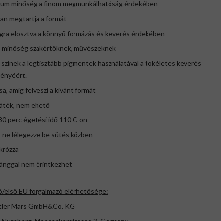
ium minőség a finom megmunkálhatóság érdekében
óan megtartja a formát
agra elosztva a könnyű formázás és keverés érdekében
ló minőség szakértőknek, művészeknek
 színek a legtisztább pigmentek használatával a tökéletes keverés
ényéért.
sa, amíg felveszi a kívánt formát
játék, nem ehető
30 perc égetési idő 110 C-on
 ne lélegezze be sütés közben
krózza
 lánggal nem érintkezhet
ó/első EU forgalmazó elérhetősége:
tler Mars GmbH&Co. KG
 Nürnberg, Moosackerstrasse 3, Germany