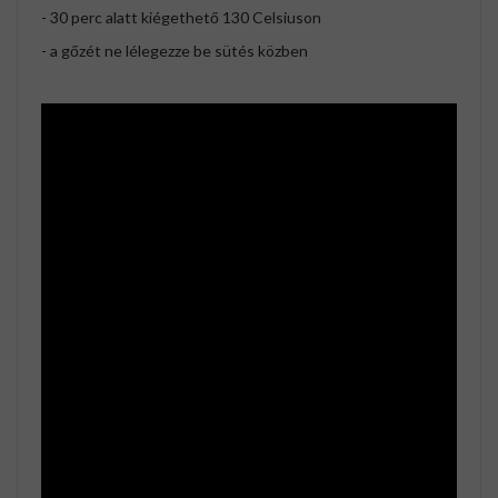
- 30 perc alatt kiégethető 130 Celsiuson
- a gőzét ne lélegezze be sütés közben