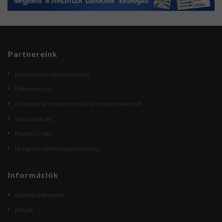
Partnereink
kecskemetirodatechnika.hu
Etikettem.hu
IT Pavilon Számítástechnika és Irodatechnika Kft.
Beszerzek.hu
Maped Creativ
Hungarian Web Linkgyűjtemény
Információk
Szállítási feltételek
Rólunk