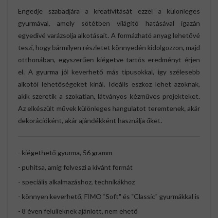
Engedje szabadjára a kreativitását ezzel a különleges
gyurmával, amely sötétben világító hatásával igazán
egyedivé varázsolja alkotásait. A formázható anyag lehetővé
teszi, hogy bármilyen részletet könnyedén kidolgozzon, majd
otthonában, egyszerűen kiégetve tartós eredményt érjen
el. A gyurma jól keverhető más típusokkal, így szélesebb
alkotói lehetőségeket kínál. Ideális eszköz lehet azoknak,
akik szeretik a szokatlan, látványos kézműves projekteket.
Az elkészült művek különleges hangulatot teremtenek, akár
dekorációként, akár ajándékként használja őket.
- kiégethető gyurma, 56 gramm
- puhítsa, amíg felveszi a kívánt formát
- speciális alkalmazáshoz, technikákhoz
- könnyen keverhető, FIMO "Soft" és "Classic" gyurmákkal is
- 8 éven felülieknek ajánlott, nem ehető