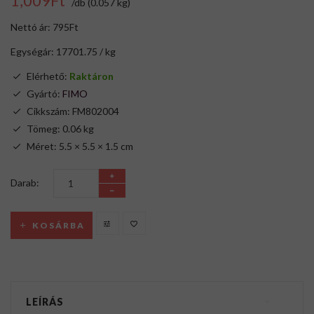
1,009Ft
/db (0.057 kg)
Nettó ár: 795Ft
Egységár: 17701.75 / kg
Elérhető:
Raktáron
Gyártó:
FIMO
Cikkszám: FM802004
Tömeg: 0.06 kg
Méret: 5.5 × 5.5 × 1.5 cm
Darab:
KOSÁRBA
LEÍRÁS