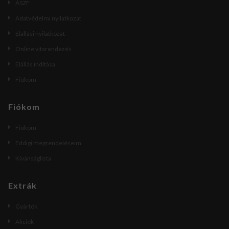
ÁSZF
Adatvédelmi nyilatkozat
Elállási nyilatkozat
Online vitarendezés
Elállás indítása
Fiókom
Fiókom
Fiókom
Eddigi megrendeléseim
Kívánságlista
Extrák
Gyártók
Akciók