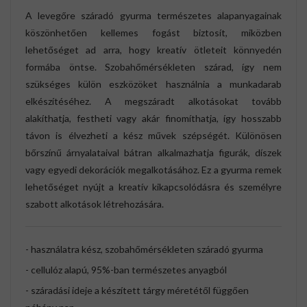
A levegőre száradó gyurma természetes alapanyagainak
köszönhetően kellemes fogást biztosít, miközben
lehetőséget ad arra, hogy kreatív ötleteit könnyedén
formába öntse. Szobahőmérsékleten szárad, így nem
szükséges külön eszközöket használnia a munkadarab
elkészítéséhez. A megszáradt alkotásokat tovább
alakíthatja, festheti vagy akár finomíthatja, így hosszabb
távon is élvezheti a kész művek szépségét. Különösen
bőrszínű árnyalataival bátran alkalmazhatja figurák, díszek
vagy egyedi dekorációk megalkotásához. Ez a gyurma remek
lehetőséget nyújt a kreatív kikapcsolódásra és személyre
szabott alkotások létrehozására.
- használatra kész, szobahőmérsékleten száradó gyurma
- cellulóz alapú, 95%-ban természetes anyagból
- száradási ideje a készített tárgy méretétől függően