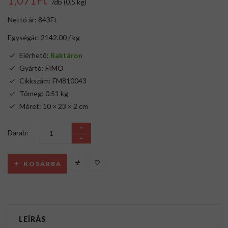
1,071Ft
/db (0.5 kg)
Nettó ár: 843Ft
Egységár: 2142.00 / kg
Elérhető:
Raktáron
Gyártó:
FIMO
Cikkszám: FM810043
Tömeg: 0.51 kg
Méret: 10 × 23 × 2 cm
Darab:
KOSÁRBA
LEÍRÁS