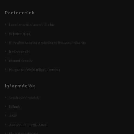
Partnereink
kecskemetirodatechnika.hu
Etikettem.hu
IT Pavilon Számítástechnika és Irodatechnika Kft.
Beszerzek.hu
Maped Creativ
Hungarian Web Linkgyűjtemény
Információk
Szállítási feltételek
Rólunk
ÁSZF
Adatvédelmi nyilatkozat
Elállási nyilatkozat