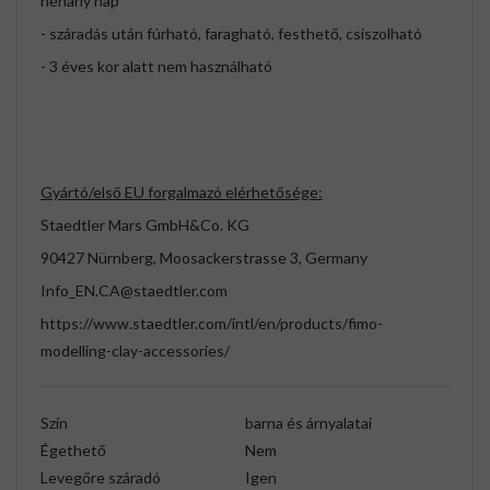
néhány nap
- száradás után fúrható, faragható, festhető, csiszolható
- 3 éves kor alatt nem használható
Gyártó/első EU forgalmazó elérhetősége:
Staedtler Mars GmbH&Co. KG
90427 Nürnberg, Moosackerstrasse 3, Germany
Info_EN.CA@staedtler.com
https://www.staedtler.com/intl/en/products/fimo-
modelling-clay-accessories/
Szín
barna és árnyalatai
Égethető
Nem
Levegőre száradó
Igen