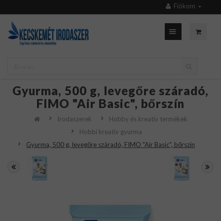
Fiókom
Gyurma, 500 g, levegőre száradó,
FIMO "Air Basic", bőrszín
Irodaszerek
Hobby és kreatív termékek
Hobbi kreatív gyurma
Gyurma, 500 g, levegőre száradó, FIMO "Air Basic", bőrszín