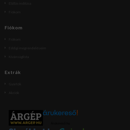
Elállás indítása
Fiókom
Fiókom
Fiókom
Eddigi megrendeléseim
Kívánságlista
Extrák
Gyártók
Akciók
Árukereső.hu