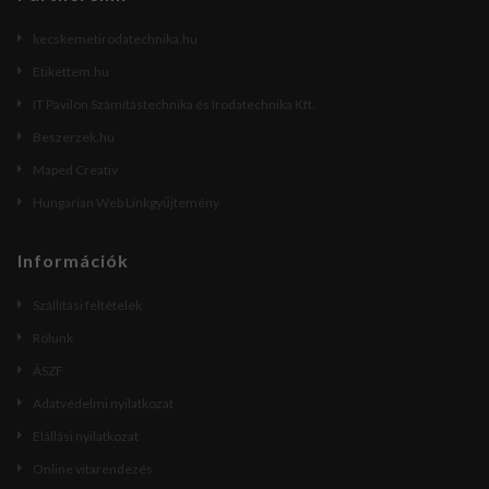
kecskemetirodatechnika.hu
Etikettem.hu
IT Pavilon Számítástechnika és Irodatechnika Kft.
Beszerzek.hu
Maped Creativ
Hungarian Web Linkgyűjtemény
Információk
Szállítási feltételek
Rólunk
ÁSZF
Adatvédelmi nyilatkozat
Elállási nyilatkozat
Online vitarendezés