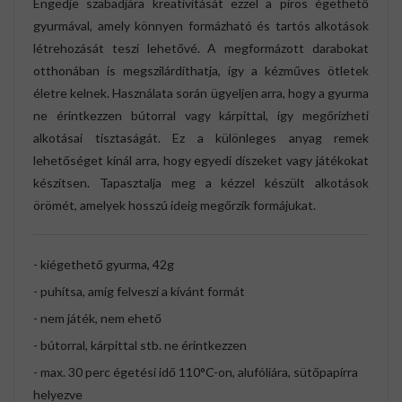
Engedje szabadjára kreativitását ezzel a piros égethető
gyurmával, amely könnyen formázható és tartós alkotások
létrehozását teszi lehetővé. A megformázott darabokat
otthonában is megszilárdíthatja, így a kézműves ötletek
életre kelnek. Használata során ügyeljen arra, hogy a gyurma
ne érintkezzen bútorral vagy kárpittal, így megőrizheti
alkotásai tisztaságát. Ez a különleges anyag remek
lehetőséget kínál arra, hogy egyedi díszeket vagy játékokat
készítsen. Tapasztalja meg a kézzel készült alkotások
örömét, amelyek hosszú ideig megőrzik formájukat.
- kiégethető gyurma, 42g
- puhítsa, amíg felveszi a kívánt formát
- nem játék, nem ehető
- bútorral, kárpittal stb. ne érintkezzen
- max. 30 perc égetési idő 110°C-on, alufóliára, sütőpapírra
helyezve