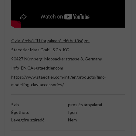
Gyártó/első EU forgalmazó elérhetősége:
Staedtler Mars GmbH&Co. KG
90427 Nürnberg, Moosackerstrasse 3, Germany
Info_EN.CA@staedtler.com
https://www.staedtler.com/intl/en/products/fimo-
modelling-clay-accessories/
Szín
piros és árnyalatai
Égethető
Igen
Levegőre száradó
Nem