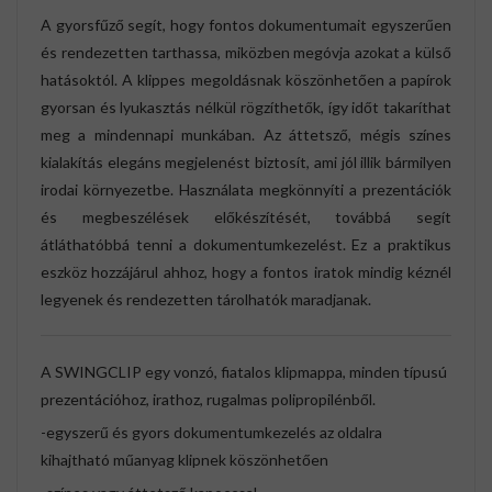
A gyorsfűző segít, hogy fontos dokumentumait egyszerűen
és rendezetten tarthassa, miközben megóvja azokat a külső
hatásoktól. A klippes megoldásnak köszönhetően a papírok
gyorsan és lyukasztás nélkül rögzíthetők, így időt takaríthat
meg a mindennapi munkában. Az áttetsző, mégis színes
kialakítás elegáns megjelenést biztosít, ami jól illik bármilyen
irodai környezetbe. Használata megkönnyíti a prezentációk
és megbeszélések előkészítését, továbbá segít
átláthatóbbá tenni a dokumentumkezelést. Ez a praktikus
eszköz hozzájárul ahhoz, hogy a fontos iratok mindig kéznél
legyenek és rendezetten tárolhatók maradjanak.
A SWINGCLIP egy vonzó, fiatalos klipmappa, minden típusú
prezentációhoz, irathoz, rugalmas polipropilénből.
-egyszerű és gyors dokumentumkezelés az oldalra
kihajtható műanyag klipnek köszönhetően