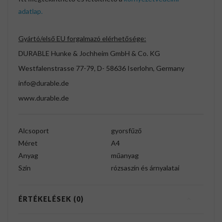
adatlap.
Gyártó/első EU forgalmazó elérhetősége:
DURABLE Hunke & Jochheim GmbH & Co. KG
Westfalenstrasse 77-79, D- 58636 Iserlohn, Germany
info@durable.de
www.durable.de
Alcsoport
gyorsfűző
Méret
A4
Anyag
műanyag
Szín
rózsaszín és árnyalatai
ÉRTÉKELÉSEK (0)