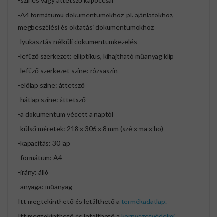
-színes vagy áttetsző kapoccsal
-A4 formátumú dokumentumokhoz, pl. ajánlatokhoz,
megbeszélési és oktatási dokumentumokhoz
-lyukasztás nélküli dokumentumkezelés
-lefűző szerkezet: elliptikus, kihajtható műanyag klip
-lefűző szerkezet színe: rózsaszín
-előlap színe: áttetsző
-hátlap színe: áttetsző
-a dokumentum védett a naptól
-külső méretek: 218 x 306 x 8 mm (szé x ma x ho)
-kapacitás: 30 lap
-formátum: A4
-irány: álló
-anyaga: műanyag
Itt megtekinthető és letölthető a
termékadatlap.
Itt megtekinthető és letölthető a
környezetvédelmi