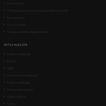
Etikettem.hu
IT Pavilon Számítástechnika és Irodatechnika Kft.
Beszerzek.hu
Maped Creativ
Hungarian Web Linkgyűjtemény
Információk
Szállítási feltételek
Rólunk
ÁSZF
Adatvédelmi nyilatkozat
Elállási nyilatkozat
Online vitarendezés
Elállás indítása
Fiókom