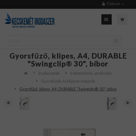
Fiókom
Gyorsfűző, klipes, A4, DURABLE
"Swingclip® 30", bíbor
Irodaszerek
Iratrendezés, archiválás
Gyorsfűzők és klippes mappák
Gyorsfűző, klipes, A4, DURABLE "Swingclip® 30", bíbor