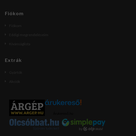
Fiókom
Fiókom
Eddigi megrendeléseim
Kívánságlista
Extrák
Gyártók
Akciók
Árukereső.hu