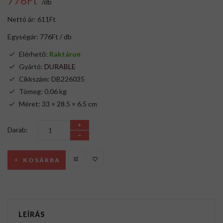
776Ft
/db
Nettó ár: 611Ft
Egységár: 776Ft / db
Elérhető:
Raktáron
Gyártó:
DURABLE
Cikkszám: DB226035
Tömeg: 0.06 kg
Méret: 33 × 28.5 × 6.5 cm
Darab:
KOSÁRBA
LEÍRÁS