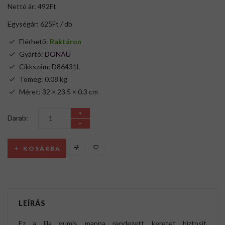
Nettó ár: 492Ft
Egységár: 625Ft / db
Elérhető:
Raktáron
Gyártó:
DONAU
Cikkszám: D86431L
Tömeg: 0.08 kg
Méret: 32 × 23.5 × 0.3 cm
Darab:
KOSÁRBA
LEÍRÁS
Ez a lila gumis mappa rendezett keretet biztosít