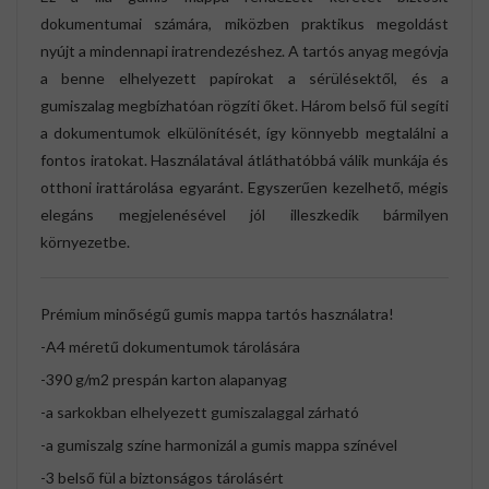
dokumentumai számára, miközben praktikus megoldást
nyújt a mindennapi iratrendezéshez. A tartós anyag megóvja
a benne elhelyezett papírokat a sérülésektől, és a
gumiszalag megbízhatóan rögzíti őket. Három belső fül segíti
a dokumentumok elkülönítését, így könnyebb megtalálni a
fontos iratokat. Használatával átláthatóbbá válik munkája és
otthoni irattárolása egyaránt. Egyszerűen kezelhető, mégis
elegáns megjelenésével jól illeszkedik bármilyen
környezetbe.
Prémium minőségű gumis mappa tartós használatra!
-A4 méretű dokumentumok tárolására
-390 g/m2 prespán karton alapanyag
-a sarkokban elhelyezett gumiszalaggal zárható
-a gumiszalg színe harmonizál a gumis mappa színével
-3 belső fül a biztonságos tárolásért