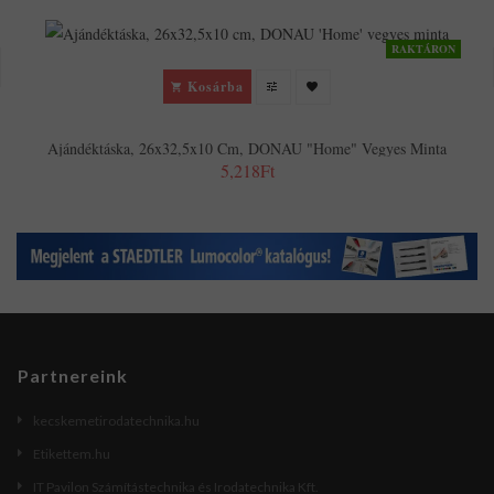
RAKTÁRON
Kosárba
Ajándéktáska, 26x32,5x10 Cm, DONAU "Home" Vegyes Minta
5,218Ft
Partnereink
kecskemetirodatechnika.hu
Etikettem.hu
IT Pavilon Számítástechnika és Irodatechnika Kft.