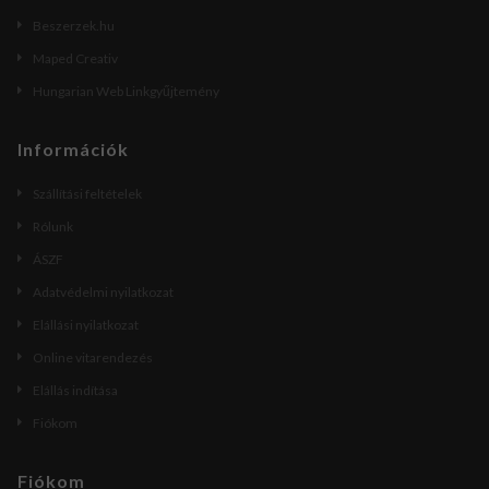
Beszerzek.hu
Maped Creativ
Hungarian Web Linkgyűjtemény
Információk
Szállítási feltételek
Rólunk
ÁSZF
Adatvédelmi nyilatkozat
Elállási nyilatkozat
Online vitarendezés
Elállás indítása
Fiókom
Fiókom