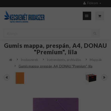
Fiókom
Gumis mappa, prespán, A4, DONAU
"Premium", lila
Irodaszerek
Iratrendezés, archiválás
Mappák
Gumis mappa, prespán, A4, DONAU "Premium", lila