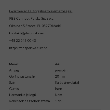
Gyártó/első EU forgalmazó elérhetősége:
PBS Connect Polska Sp. z o.o.
Okólna 45 Street, PL 05270 Marki
kontakt@pbspolska.eu
+48 22 243 00 40
https://pbspolska.eu/en/
Méret
A4
Anyag
prespán
Gerincvastagság
20 mm
Szín
lila és árnyalatai
Gumis
Igen
Harmonika jellegű
Nem
Rekeszek és zsebek száma
1 db